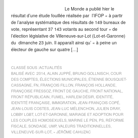
Le Monde a publié hier le
résultat d’une étude fouillée réalisée par l’IFOP « à partir
de l’analyse systématique des résultats de 149 bureaux de
vote, représentant 37 143 votants au second tour » de
l’élection législative de Villeneuve-sur-Lot (Lot-et-Garonne)
du dimanche 23 juin. Il apparaît ainsi qu’ « à peine un
électeur de gauche sur quatre […]
CLASSÉ SOUS :
ACTUALITÉS
BALISÉ AVEC :
2014
,
ALAIN JUPPÉ
,
BRUNO GOLLNISCH
,
COUR
DES COMPTES
,
ÉLECTIONS MUNICIPALES
,
ÉTIENNE BOUSQUET-
CASSAGNE
,
FN
,
FRANÇOIS FILLON
,
FRANÇOIS HOLLANDE
,
FRANÇOISE FRESSOZ
,
FRONT DE GAUCHE
,
FRONT NATIONAL
,
FRONT RÉPUBLICAIN
,
FUMEL
,
HARLEM DÉSIR
,
IDENTITÉ
,
IDENTITÉ FRANÇAISE
,
IMMIGRATION
,
JEAN-FRANÇOIS COPÉ
,
JEAN-LOUIS COSTES
,
JEAN-LUC MÉLENCHON
,
JULIEN DRAY
,
LOBBY LGBT
,
LOT-ET-GARONNE
,
MARIAGE ET ADOPTION POUR
LES COUPLES HOMOSEXUELS
,
MARINE LE PEN
,
PS
,
RÉFORME
FISCALE
,
SONDAGE
,
UMP
,
VALEURS TRADITIONNELLES
,
VILLENEUVE-SUR-LOT
,
» JÉRÔME CAHUZAC