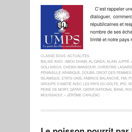
C’est rappeler une 
dialoguer, commerce
républicaines et res
nombre de ses échan
limité et notre pays
CLASSÉ SOUS :
ACTUALITÉS
BALISÉ AVEC :
ABOU DHABI
,
AL-QAIDA
,
ALAIN JUPPÉ
,
GOLLNISCH
,
CHEIKH MANSOUR
,
CHRISTINE LAGAR
PÉNINSULE ARABIQUE
,
DOUBS
,
DROIT DES FEMMES
ISLAMIQUE
,
ETATS-UNIS
,
FABRICE BALANCHE
,
FMI
,
F
GROUPE D’AMITIÉ AVEC LES PAYS DU GOLFE
,
IPIC
,
K
PEINE DE MORT
,
QATAR
,
QATAR NATIONAL BANK
,
ROI
MOUSSAOUI
,
» JÉRÔME CAHUZAC
Le poisson pourrit par 