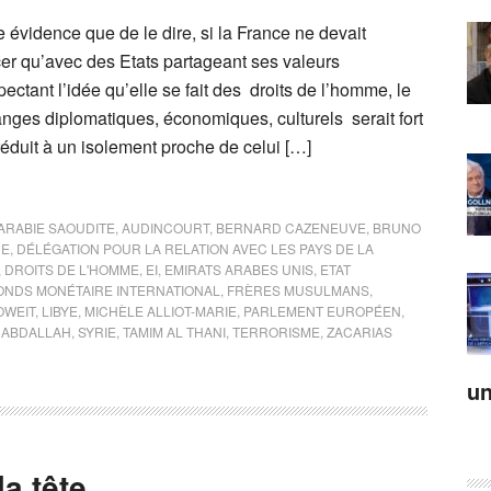
évidence que de le dire, si la France ne devait
r qu’avec des Etats partageant ses valeurs
pectant l’idée qu’elle se fait des droits de l’homme, le
ges diplomatiques, économiques, culturels serait fort
 réduit à un isolement proche de celui […]
ARABIE SAOUDITE
,
AUDINCOURT
,
BERNARD CAZENEUVE
,
BRUNO
DE
,
DÉLÉGATION POUR LA RELATION AVEC LES PAYS DE LA
,
DROITS DE L'HOMME
,
EI
,
EMIRATS ARABES UNIS
,
ETAT
ONDS MONÉTAIRE INTERNATIONAL
,
FRÈRES MUSULMANS
,
OWEIT
,
LIBYE
,
MICHÈLE ALLIOT-MARIE
,
PARLEMENT EUROPÉEN
,
 ABDALLAH
,
SYRIE
,
TAMIM AL THANI
,
TERRORISME
,
ZACARIAS
un
la tête