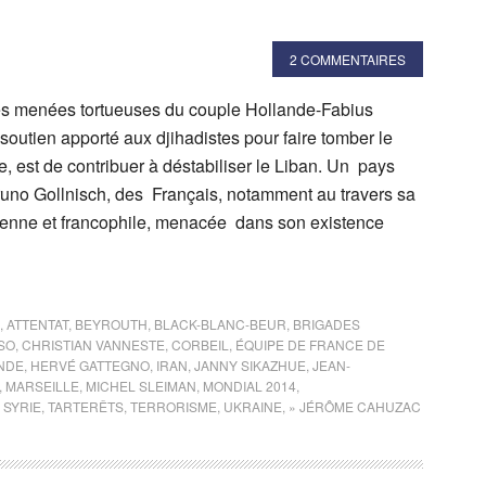
2 COMMENTAIRES
es menées tortueuses du couple Hollande-Fabius
 soutien apporté aux djihadistes pour faire tomber le
e, est de contribuer à déstabiliser le Liban. Un pays
uno Gollnisch, des Français, notamment au travers sa
enne et francophile, menacée dans son existence
,
ATTENTAT
,
BEYROUTH
,
BLACK-BLANC-BEUR
,
BRIGADES
SO
,
CHRISTIAN VANNESTE
,
CORBEIL
,
ÉQUIPE DE FRANCE DE
NDE
,
HERVÉ GATTEGNO
,
IRAN
,
JANNY SIKAZHUE
,
JEAN-
,
MARSEILLE
,
MICHEL SLEIMAN
,
MONDIAL 2014
,
,
SYRIE
,
TARTERÊTS
,
TERRORISME
,
UKRAINE
,
» JÉRÔME CAHUZAC