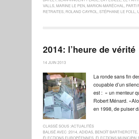
VALLS
,
MARINE LE PEN
,
MARION-MARÉCHAL
,
PARTI
RETRAITES
,
ROLAND CAYROL
,
STÉPHANE LE FOLL
,
2014: l’heure de vérité
14 JUIN 2013
La ronde sans fin de
coupable d’un silenc
est : « un menteur qu
Robert Ménard. «Alors 
en 1998, de puiser da
CLASSÉ SOUS :
ACTUALITÉS
BALISÉ AVEC :
2014
,
ADIDAS
,
BENOÎT BARTHEROTTE
,
ÉLECTIONS EUROPÉENNES
,
ÉLECTIONS MUNICIPAL