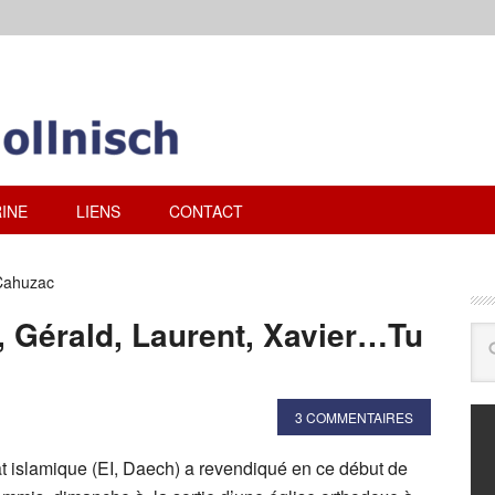
INE
LIENS
CONTACT
Cahuzac
k, Gérald, Laurent, Xavier…Tu
3 COMMENTAIRES
at islamique (EI, Daech) a revendiqué en ce début de