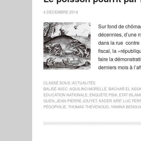
4 DÉCEMBRE 2014
Sur fond de chômag
décennies, d’une mo
dans la rue contre 
fiscal, la «républi
faire la démonstra
derniers mois à l’af
CLASSÉ SOUS :
ACTUALITÉS
BALISÉ AVEC :
AQUILINO MORELLE
,
BACHAR EL ASS
EDUCATION NATIONALE
,
ENQUÊTE PISA
,
ETAT ISLAM
GUEN
,
JEAN-PIERRE JOUYET
,
KADER ARIF
,
LUC FER
PÉDOPHILIE
,
THOMAS THÉVENOUD
,
YAMINA BENGUI