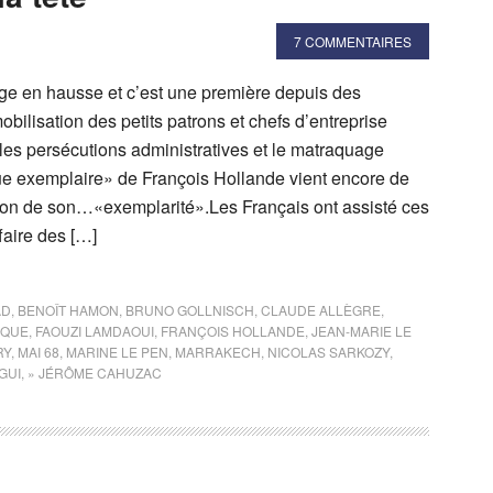
7 COMMENTAIRES
e en hausse et c’est une première depuis des
bilisation des petits patrons et chefs d’entreprise
les persécutions administratives et le matraquage
que exemplaire» de François Hollande vient encore de
tion de son…«exemplarité».Les Français ont assisté ces
faire des […]
AD
,
BENOÎT HAMON
,
BRUNO GOLLNISCH
,
CLAUDE ALLÈGRE
,
IQUE
,
FAOUZI LAMDAOUI
,
FRANÇOIS HOLLANDE
,
JEAN-MARIE LE
RY
,
MAI 68
,
MARINE LE PEN
,
MARRAKECH
,
NICOLAS SARKOZY
,
GUI
,
» JÉRÔME CAHUZAC