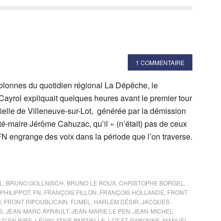
1 COMMENTAIRE
colonnes du quotidien régional La Dépêche, le
Cayrol expliquait quelques heures avant le premier tour
rtielle de Villeneuve-sur-Lot, générée par la démission
é-maire Jérôme Cahuzac, qu’il « (n’était) pas de ceux
FN engrange des voix dans la période que l’on traverse.
L
,
BRUNO GOLLNISCH
,
BRUNO LE ROUX
,
CHRISTOPHE BORGEL
,
PHILIPPOT
,
FN
,
FRANÇOIS FILLON
,
FRANÇOIS HOLLANDE
,
FRONT
N
,
FRONT RIPOUBLICAIN
,
FUMEL
,
HARLEM DÉSIR
,
JACQUES
S
,
JEAN-MARC AYRAULT
,
JEAN-MARIE LE PEN
,
JEAN-MICHEL
I D’EN RIRE
,
LÉGISLATIVE PARTIELLE
,
LOT-ET-GARONNE
,
MANUEL