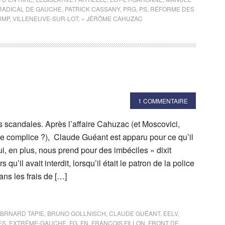
 RADICAL DE GAUCHE
,
PATRICK CASSANY
,
PRG
,
PS
,
RÉFORME DES
UMP
,
VILLENEUVE-SUR-LOT
,
» JÉRÔME CAHUZAC
1 COMMENTAIRE
s scandales. Après l’affaire Cahuzac (et Moscovici,
e complice ?), Claude Guéant est apparu pour ce qu’il
i, en plus, nous prend pour des imbéciles » dixit
qu’il avait interdit, lorsqu’il était le patron de la police
ns les frais de […]
BRNARD TAPIE
,
BRUNO GOLLNISCH
,
CLAUDE GUÉANT
,
EELV
,
ES
,
EXTRÊME-GAUCHE
,
FG
,
FN
,
FRANÇOIS FILLON
,
FRONT DE