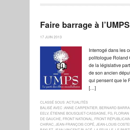
Faire barrage à l’UMPS
17 JUIN 2013
Interrogé dans les 
politologue Roland 
de la législative pa
de son ancien déput
qui pensent que le 
[…]
CLASSÉ SOUS :
ACTUALITÉS
BALISÉ AVEC :
ANNE CARPENTIER
,
BERNARD BARRA
EELV
,
ÉTIENNE BOUSQUET-CASSAGNE
,
FG
,
FLORIAN 
DE GAUCHE
,
FRONT NATIONAL
,
FRONT RÉPUBLICAI
CHIRAC
,
JEAN-FRANÇOIS COPÉ
,
JEAN-LOUIS COSTE
BAYLET
,
JEAN-VINCENT PLACÉ
,
LA FEUILLE
,
LE PART