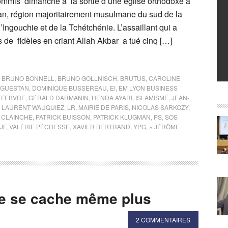
commis dimanche à la sortie d’une église orthodoxe à
an, région majoritairement musulmane du sud de la
’Ingouchie et de la Tchétchénie. L’assaillant qui a
es de fidèles en criant Allah Akbar a tué cinq […]
,
BRUNO BONNELL
,
BRUNO GOLLNISCH
,
BRUTUS
,
CAROLINE
GUESTAN
,
DOMINIQUE BUSSEREAU
,
EI
,
EM LYON BUSINESS
EFEBVRE
,
GÉRALD DARMANIN
,
HENDA AYARI
,
ISLAMISME
,
JEAN-
,
LAURENT WAUQUIEZ
,
LR
,
MAIRIE DE PARIS
,
NICOLAS SARKOZY
,
E CLAINCHE
,
PATRICK BUISSON
,
PATRICK KLUGMAN
,
PS
,
SOS
JF
,
VALÉRIE PÉCRESSE
,
XAVIER BERTRAND
,
YPG
,
» JÉRÔME
 ne se cache même plus
2 COMMENTAIRES