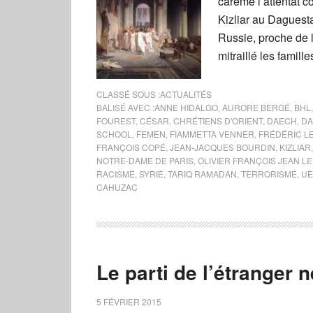
carême l’attentat 
Kizliar au Daguest
Russie, proche de l
mitraillé les famill
CLASSÉ SOUS :
ACTUALITÉS
BALISÉ AVEC :
ANNE HIDALGO
,
AURORE BERGÉ
,
BHL
FOUREST
,
CÉSAR
,
CHRÉTIENS D'ORIENT
,
DAECH
,
DA
SCHOOL
,
FEMEN
,
FIAMMETTA VENNER
,
FRÉDÉRIC L
FRANÇOIS COPÉ
,
JEAN-JACQUES BOURDIN
,
KIZLIAR
NOTRE-DAME DE PARIS
,
OLIVIER FRANÇOIS JEAN L
RACISME
,
SYRIE
,
TARIQ RAMADAN
,
TERRORISME
,
UE
CAHUZAC
Le parti de l’étranger
5 FÉVRIER 2015