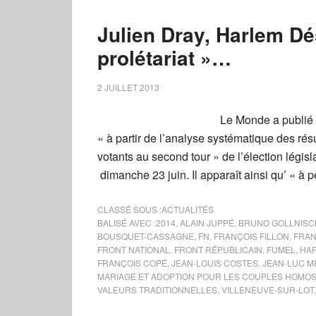
Julien Dray, Harlem Dés
prolétariat »…
2 JUILLET 2013
Le Monde a publié h
« à partir de l’analyse systématique des ré
votants au second tour » de l’élection légis
dimanche 23 juin. Il apparaît ainsi qu’ « à 
CLASSÉ SOUS :
ACTUALITÉS
BALISÉ AVEC :
2014
,
ALAIN JUPPÉ
,
BRUNO GOLLNISC
BOUSQUET-CASSAGNE
,
FN
,
FRANÇOIS FILLON
,
FRAN
FRONT NATIONAL
,
FRONT RÉPUBLICAIN
,
FUMEL
,
HAR
FRANÇOIS COPÉ
,
JEAN-LOUIS COSTES
,
JEAN-LUC 
MARIAGE ET ADOPTION POUR LES COUPLES HOMO
VALEURS TRADITIONNELLES
,
VILLENEUVE-SUR-LOT