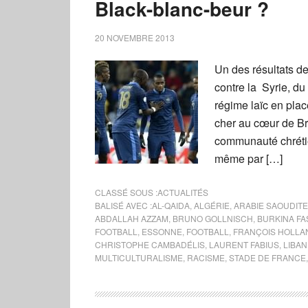
Black-blanc-beur ?
20 NOVEMBRE 2013
Un des résultats d
contre la Syrie, du
régime laïc en plac
cher au cœur de Br
communauté chréti
même par […]
CLASSÉ SOUS :
ACTUALITÉS
BALISÉ AVEC :
AL-QAIDA
,
ALGÉRIE
,
ARABIE SAOUDITE
ABDALLAH AZZAM
,
BRUNO GOLLNISCH
,
BURKINA FA
FOOTBALL
,
ESSONNE
,
FOOTBALL
,
FRANÇOIS HOLLA
CHRISTOPHE CAMBADÉLIS
,
LAURENT FABIUS
,
LIBAN
MULTICULTURALISME
,
RACISME
,
STADE DE FRANCE