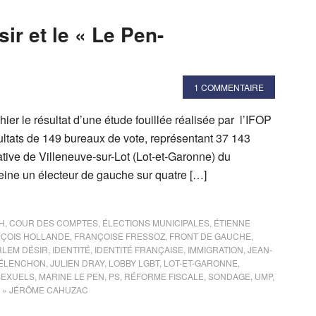
ir et le « Le Pen-
1 COMMENTAIRE
ier le résultat d’une étude fouillée réalisée par l’IFOP
sultats de 149 bureaux de vote, représentant 37 143
lative de Villeneuve-sur-Lot (Lot-et-Garonne) du
peine un électeur de gauche sur quatre […]
H
,
COUR DES COMPTES
,
ÉLECTIONS MUNICIPALES
,
ÉTIENNE
ÇOIS HOLLANDE
,
FRANÇOISE FRESSOZ
,
FRONT DE GAUCHE
,
LEM DÉSIR
,
IDENTITÉ
,
IDENTITÉ FRANÇAISE
,
IMMIGRATION
,
JEAN-
MÉLENCHON
,
JULIEN DRAY
,
LOBBY LGBT
,
LOT-ET-GARONNE
,
SEXUELS
,
MARINE LE PEN
,
PS
,
RÉFORME FISCALE
,
SONDAGE
,
UMP
,
,
» JÉRÔME CAHUZAC