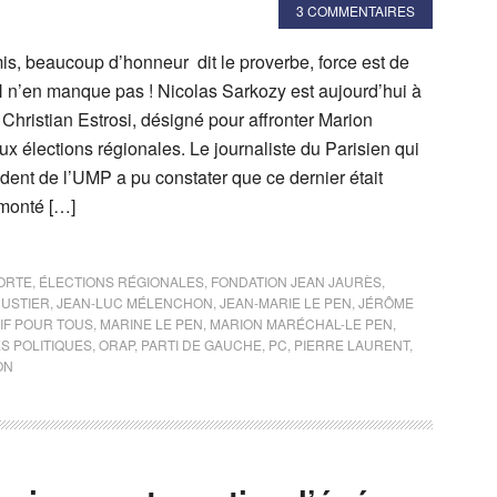
3 COMMENTAIRES
, beaucoup d’honneur dit le proverbe, force est de
N n’en manque pas ! Nicolas Sarkozy est aujourd’hui à
Christian Estrosi, désigné pour affronter Marion
 élections régionales. Le journaliste du Parisien qui
ident de l’UMP a pu constater que ce dernier était
emonté […]
ORTE
,
ÉLECTIONS RÉGIONALES
,
FONDATION JEAN JAURÈS
,
RUSTIER
,
JEAN-LUC MÉLENCHON
,
JEAN-MARIE LE PEN
,
JÉRÔME
IF POUR TOUS
,
MARINE LE PEN
,
MARION MARÉCHAL-LE PEN
,
S POLITIQUES
,
ORAP
,
PARTI DE GAUCHE
,
PC
,
PIERRE LAURENT
,
ON