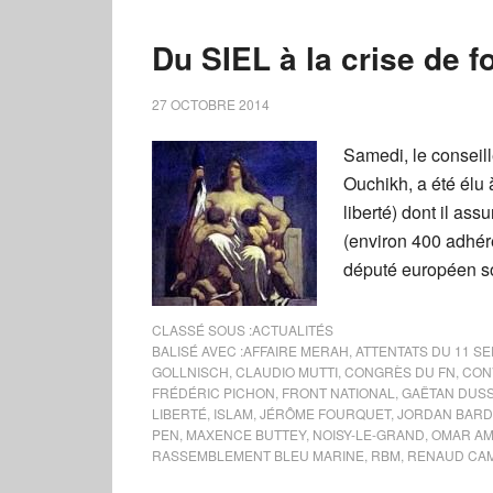
Du SIEL à la crise de fo
27 OCTOBRE 2014
Samedi, le conseil
Ouchikh, a été élu
liberté) dont il ass
(environ 400 adhére
député européen so
CLASSÉ SOUS :
ACTUALITÉS
BALISÉ AVEC :
AFFAIRE MERAH
,
ATTENTATS DU 11 S
GOLLNISCH
,
CLAUDIO MUTTI
,
CONGRÈS DU FN
,
CONV
FRÉDÉRIC PICHON
,
FRONT NATIONAL
,
GAËTAN DUS
LIBERTÉ
,
ISLAM
,
JÉRÔME FOURQUET
,
JORDAN BARD
PEN
,
MAXENCE BUTTEY
,
NOISY-LE-GRAND
,
OMAR AM
RASSEMBLEMENT BLEU MARINE
,
RBM
,
RENAUD CA