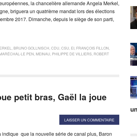
 européennes, la chancelière allemande Angela Merkel,
ègne, briguera un quatrième mandat lors des élections
ptembre 2017. Dimanche, depuis le siège de son parti,
ERKEL
,
BRUNO GOLLNISCH
,
CDU
,
CSU
,
EI
,
FRANÇOIS FILLON
,
MARÉCHAL-LE PEN
,
MEINAU
,
PHILIPPE DE VILLIERS
,
ROBERT
oue petit bras, Gaël la joue
un
LAISSER UN COMMENTAIRE
a indique que la nouvelle série de canal plus, Baron