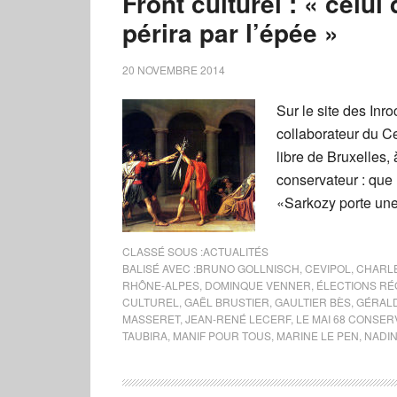
Front culturel : « celui 
périra par l’épée »
20 NOVEMBRE 2014
Sur le site des Inro
collaborateur du Ce
libre de Bruxelles,
conservateur : que r
«Sarkozy porte une
CLASSÉ SOUS :
ACTUALITÉS
BALISÉ AVEC :
BRUNO GOLLNISCH
,
CEVIPOL
,
CHARLE
RHÔNE-ALPES
,
DOMINQUE VENNER
,
ÉLECTIONS RÉ
CULTUREL
,
GAËL BRUSTIER
,
GAULTIER BÈS
,
GÉRAL
MASSERET
,
JEAN-RENÉ LECERF
,
LE MAI 68 CONSER
TAUBIRA
,
MANIF POUR TOUS
,
MARINE LE PEN
,
NADI