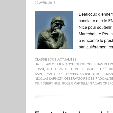
22 AVRIL 2015
Beaucoup d’ennemis
constater que le F
Nice pour soutenir 
Maréchal-Le Pen aux
a rencontré le prés
particulièrement r
CLASSÉ SOUS :
ACTUALITÉS
BALISÉ AVEC :
BRUNO GOLLNISCH
,
CHRISTIAN DELP
FRANÇOIS HOLLANDE
,
FRONT DE GAUCHE
,
GAËL B
SAINTE-MARIE
,
JOËL GOMBIN
,
KARINE BERGER
,
MAN
NICOLAS SARKOZY
,
OBSERVATOIRE DES RADICALITÉ
PS
,
ROBERT HUE
,
ROGER MARTELLI
,
SYLVAIN CRÉP