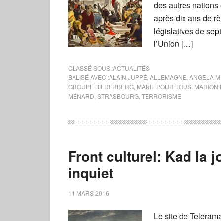
des autres nations
après dix ans de r
législatives de se
l’Union […]
CLASSÉ SOUS :
ACTUALITÉS
BALISÉ AVEC :
ALAIN JUPPÉ
,
ALLEMAGNE
,
ANGELA M
GROUPE BILDERBERG
,
MANIF POUR TOUS
,
MARION 
MÉNARD
,
STRASBOURG
,
TERRORISME
Front culturel: Kad la j
inquiet
11 MARS 2016
Le site de Teleram