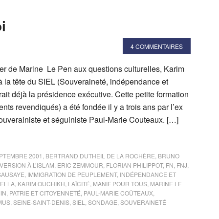
i
4 COMMENTAIRES
ler de Marine Le Pen aux questions culturelles, Karim
 à la tête du SIEL (Souveraineté, indépendance et
urait déjà la présidence exécutive. Cette petite formation
nts revendiqués) a été fondée il y a trois ans par l’ex
uverainiste et séguiniste Paul-Marie Couteaux. […]
EPTEMBRE 2001
,
BERTRAND DUTHEIL DE LA ROCHÈRE
,
BRUNO
ERSION À L’ISLAM
,
ERIC ZEMMOUR
,
FLORIAN PHILIPPOT
,
FN
,
FNJ
,
SAUSAYE
,
IMMIGRATION DE PEUPLEMENT
,
INDÉPENDANCE ET
ELLA
,
KARIM OUCHIKH
,
LAÏCITÉ
,
MANIF POUR TOUS
,
MARINE LE
IN
,
PATRIE ET CITOYENNETÉ
,
PAUL-MARIE COÛTEAUX
,
MUS
,
SEINE-SAINT-DENIS
,
SIEL
,
SONDAGE
,
SOUVERAINETÉ