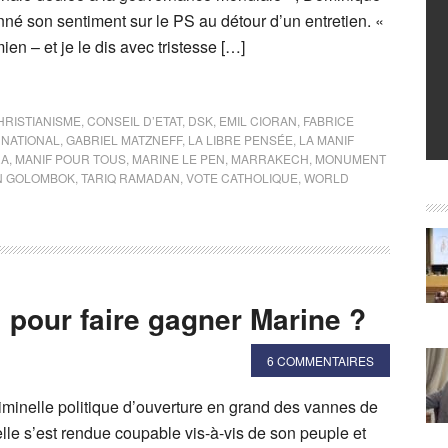
né son sentiment sur le PS au détour d’un entretien. «
mien – et je le dis avec tristesse […]
HRISTIANISME
,
CONSEIL D’ETAT
,
DSK
,
EMIL CIORAN
,
FABRICE
 NATIONAL
,
GABRIEL MATZNEFF
,
LA LIBRE PENSÉE
,
LA MANIF
RA
,
MANIF POUR TOUS
,
MARINE LE PEN
,
MARRAKECH
,
MONUMENT
N GOLOMBOK
,
TARIQ RAMADAN
,
VOTE CATHOLIQUE
,
WORLD
al pour faire gagner Marine ?
6 COMMENTAIRES
criminelle politique d’ouverture en grand des vannes de
elle s’est rendue coupable vis-à-vis de son peuple et