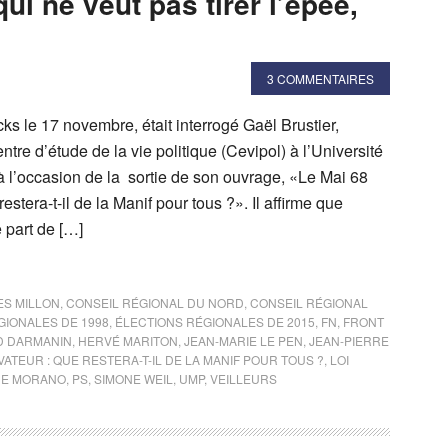
qui ne veut pas tirer l’épée,
3 COMMENTAIRES
cks le 17 novembre, était interrogé Gaël Brustier,
ntre d’étude de la vie politique (Cevipol) à l’Université
 à l’occasion de la sortie de son ouvrage, «Le Mai 68
estera-t-il de la Manif pour tous ?». Il affirme que
 part de […]
S MILLON
,
CONSEIL RÉGIONAL DU NORD
,
CONSEIL RÉGIONAL
GIONALES DE 1998
,
ÉLECTIONS RÉGIONALES DE 2015
,
FN
,
FRONT
D DARMANIN
,
HERVÉ MARITON
,
JEAN-MARIE LE PEN
,
JEAN-PIERRE
VATEUR : QUE RESTERA-T-IL DE LA MANIF POUR TOUS ?
,
LOI
NE MORANO
,
PS
,
SIMONE WEIL
,
UMP
,
VEILLEURS