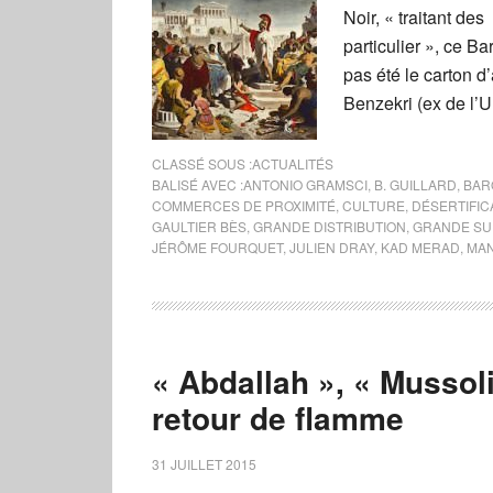
Noir, « traitant de
particulier », ce Ba
pas été le carton d
Benzekri (ex de l’U
CLASSÉ SOUS :
ACTUALITÉS
BALISÉ AVEC :
ANTONIO GRAMSCI
,
B. GUILLARD
,
BAR
COMMERCES DE PROXIMITÉ
,
CULTURE
,
DÉSERTIFIC
GAULTIER BÈS
,
GRANDE DISTRIBUTION
,
GRANDE SU
JÉRÔME FOURQUET
,
JULIEN DRAY
,
KAD MERAD
,
MAN
« Abdallah », « Mussolin
retour de flamme
31 JUILLET 2015