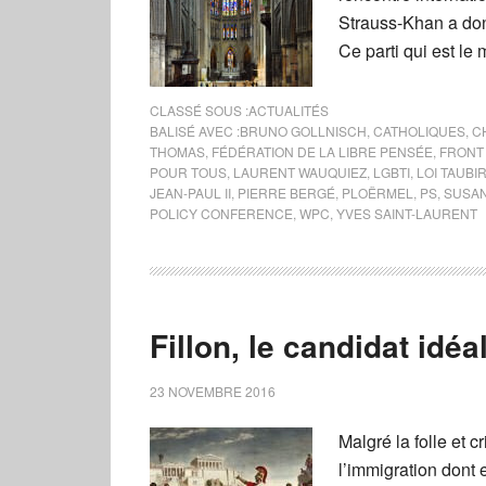
Strauss-Khan a don
Ce parti qui est le 
CLASSÉ SOUS :
ACTUALITÉS
BALISÉ AVEC :
BRUNO GOLLNISCH
,
CATHOLIQUES
,
C
THOMAS
,
FÉDÉRATION DE LA LIBRE PENSÉE
,
FRONT
POUR TOUS
,
LAURENT WAUQUIEZ
,
LGBTI
,
LOI TAUBI
JEAN-PAUL II
,
PIERRE BERGÉ
,
PLOËRMEL
,
PS
,
SUSA
POLICY CONFERENCE
,
WPC
,
YVES SAINT-LAURENT
Fillon, le candidat idé
23 NOVEMBRE 2016
Malgré la folle et 
l’immigration dont 