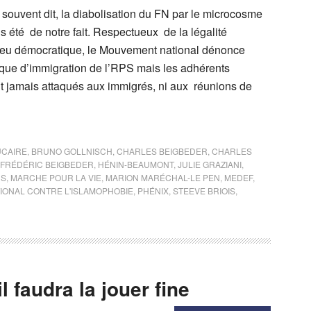
 souvent dit, la diabolisation du FN par le microcosme
is été de notre fait. Respectueux de la légalité
 jeu démocratique, le Mouvement national dénonce
ique d’immigration de l’RPS mais les adhérents
ont jamais attaqués aux immigrés, ni aux réunions de
UCAIRE
,
BRUNO GOLLNISCH
,
CHARLES BEIGBEDER
,
CHARLES
FRÉDÉRIC BEIGBEDER
,
HÉNIN-BEAUMONT
,
JULIE GRAZIANI
,
US
,
MARCHE POUR LA VIE
,
MARION MARÉCHAL-LE PEN
,
MEDEF
,
IONAL CONTRE L'ISLAMOPHOBIE
,
PHÉNIX
,
STEEVE BRIOIS
,
l faudra la jouer fine