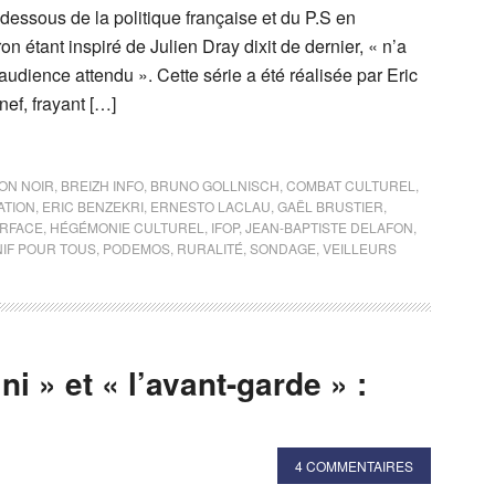
s dessous de la politique française et du P.S en
ron étant inspiré de Julien Dray dixit de dernier, « n’a
’audience attendu ». Cette série a été réalisée par Eric
nef, frayant […]
ON NOIR
,
BREIZH INFO
,
BRUNO GOLLNISCH
,
COMBAT CULTUREL
,
ATION
,
ERIC BENZEKRI
,
ERNESTO LACLAU
,
GAËL BRUSTIER
,
RFACE
,
HÉGÉMONIE CULTUREL
,
IFOP
,
JEAN-BAPTISTE DELAFON
,
IF POUR TOUS
,
PODEMOS
,
RURALITÉ
,
SONDAGE
,
VEILLEURS
i » et « l’avant-garde » :
4 COMMENTAIRES