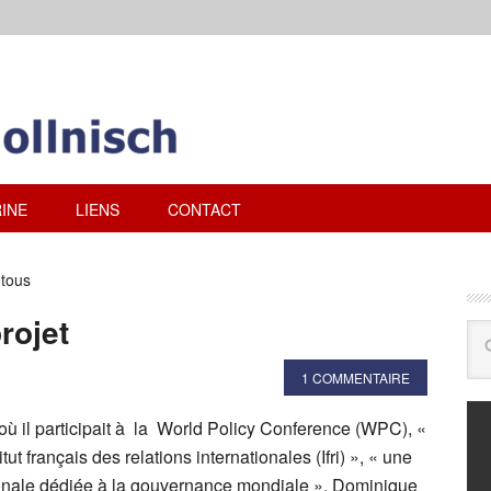
INE
LIENS
CONTACT
 tous
rojet
1 COMMENTAIRE
ù il participait à la World Policy Conference (WPC), «
itut français des relations internationales (Ifri) », « une
ionale dédiée à la gouvernance mondiale », Dominique