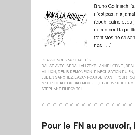
Bruno Gollnisch l’a
n’est pas, n’a jama
républicaine et du
notamment la polit
frontistes ne se s
nos […]
CLASSÉ SOUS :
ACTUALITÉS
BALISÉ AVEC :
ABDALLAH ZEKRI
,
ANNE LORNE.
,
BEA
MILLION
,
DENIS DEMONPION
,
DIABOLISATION DU FN
,
JULIEN SANCHEZ
,
L'AVANT-GARDE
,
MANIF POUR TO
NATHALIE KOSCIUSKO-MORIZET
,
OBSERVATOIRE NAT
STÉPHANE FILIPOVITCH
Pour le FN au pouvoir, i