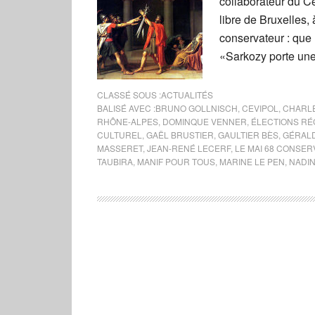
collaborateur du Ce
libre de Bruxelles,
conservateur : que r
«Sarkozy porte une
CLASSÉ SOUS :
ACTUALITÉS
BALISÉ AVEC :
BRUNO GOLLNISCH
,
CEVIPOL
,
CHARLE
RHÔNE-ALPES
,
DOMINQUE VENNER
,
ÉLECTIONS RÉ
CULTUREL
,
GAËL BRUSTIER
,
GAULTIER BÈS
,
GÉRAL
MASSERET
,
JEAN-RENÉ LECERF
,
LE MAI 68 CONSER
TAUBIRA
,
MANIF POUR TOUS
,
MARINE LE PEN
,
NADI