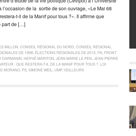
ntre d’étude de la vie politique (Cevipol) à l’Université
 à l’occasion de la sortie de son ouvrage, «Le Mai 68
estera-t-il de la Manif pour tous ?». Il affirme que
 part de […]
S MILLON
,
CONSEIL RÉGIONAL DU NORD
,
CONSEIL RÉGIONAL
GIONALES DE 1998
,
ÉLECTIONS RÉGIONALES DE 2015
,
FN
,
FRONT
D DARMANIN
,
HERVÉ MARITON
,
JEAN-MARIE LE PEN
,
JEAN-PIERRE
VATEUR : QUE RESTERA-T-IL DE LA MANIF POUR TOUS ?
,
LOI
NE MORANO
,
PS
,
SIMONE WEIL
,
UMP
,
VEILLEURS