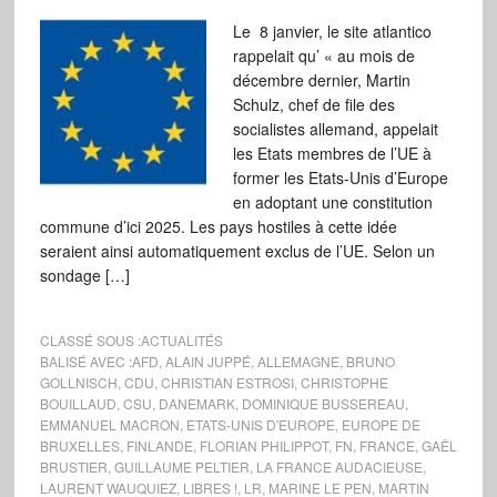
Le 8 janvier, le site atlantico
rappelait qu’ « au mois de
décembre dernier, Martin
Schulz, chef de file des
socialistes allemand, appelait
les Etats membres de l’UE à
former les Etats-Unis d’Europe
en adoptant une constitution
commune d’ici 2025. Les pays hostiles à cette idée
seraient ainsi automatiquement exclus de l’UE. Selon un
sondage […]
CLASSÉ SOUS :
ACTUALITÉS
BALISÉ AVEC :
AFD
,
ALAIN JUPPÉ
,
ALLEMAGNE
,
BRUNO
GOLLNISCH
,
CDU
,
CHRISTIAN ESTROSI
,
CHRISTOPHE
BOUILLAUD
,
CSU
,
DANEMARK
,
DOMINIQUE BUSSEREAU
,
EMMANUEL MACRON
,
ETATS-UNIS D'EUROPE
,
EUROPE DE
BRUXELLES
,
FINLANDE
,
FLORIAN PHILIPPOT
,
FN
,
FRANCE
,
GAËL
BRUSTIER
,
GUILLAUME PELTIER
,
LA FRANCE AUDACIEUSE
,
LAURENT WAUQUIEZ
,
LIBRES !
,
LR
,
MARINE LE PEN
,
MARTIN