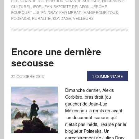
BÈS
,
GRANDE DISTRIBUTION
,
GRANDE SURFACE
,
HÉGÉMONIE
CULTUREL
,
IFOP
,
JEAN-BAPTISTE DELAFON
,
JÉRÔME
FOURQUET
,
JULIEN DRAY
,
KAD MERAD
,
MANIF POUR TOUS
,
PODEMOS
,
RURALITÉ
,
SONDAGE
,
VEILLEURS
Encore une dernière
secousse
22 OCTOBRE 2015
1 COMMENTAIRE
Dimanche dernier, Alexis
Corbière, bras droit (ou
gauche) de Jean-Luc
Mélenchon a remis en avant
un document sonore, qui
n’était pas inédit, réalisé par le
blogueur Politeeks. Un
enregistrement de Julien Dray,