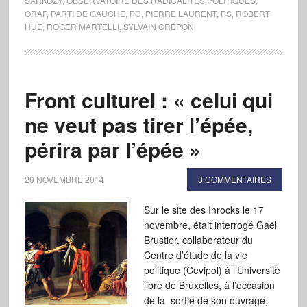
SARKOZY
,
OBSERVATOIRE DES RADICALITÉS POLITIQUES
,
ORAP
,
PARTI DE GAUCHE
,
PC
,
PIERRE LAURENT
,
PS
,
ROBERT
HUE
,
ROGER MARTELLI
,
SYLVAIN CRÉPON
Front culturel : « celui qui
ne veut pas tirer l’épée,
périra par l’épée »
20 NOVEMBRE 2014
3 COMMENTAIRES
Sur le site des Inrocks le 17
novembre, était interrogé Gaël
Brustier, collaborateur du
Centre d’étude de la vie
politique (Cevipol) à l’Université
libre de Bruxelles, à l’occasion
de la sortie de son ouvrage,