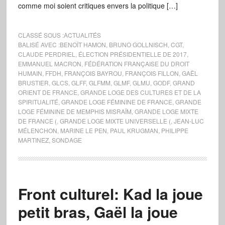
comme moi soient critiques envers la politique […]
CLASSÉ SOUS :
ACTUALITÉS
BALISÉ AVEC :
BENOÎT HAMON
,
BRUNO GOLLNISCH
,
CGT
,
CLAUDE PERDRIEL
,
ÉLECTION PRÉSIDENTIELLE DE 2017
,
EMMANUEL MACRON
,
FÉDÉRATION FRANÇAISE DU DROIT
HUMAIN
,
FFDH
,
FRANÇOIS BAYROU
,
FRANÇOIS FILLON
,
GAËL
BRUSTIER
,
GLCS
,
GLFF
,
GLFMM
,
GLMF
,
GLMU
,
GODF
,
GRAND
ORIENT DE FRANCE
,
GRANDE LOGE DES CULTURES ET DE LA
SPIRITUALITÉ
,
GRANDE LOGE FÉMININE DE FRANCE
,
GRANDE
LOGE FÉMININE DE MEMPHIS MISRAÏM
,
GRANDE LOGE MIXTE
DE FRANCE (
,
GRANDE LOGE MIXTE UNIVERSELLE (
,
JEAN-LUC
MÉLENCHON
,
MARINE LE PEN
,
PAUL KRUGMAN
,
PHILIPPE
MARTINEZ
,
SONDAGE
Front culturel: Kad la joue
petit bras, Gaël la joue