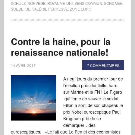
SCHULZ
,
NORVÈGE
,
ROYAUME-UNI
,
SENS COMMUN
,
SONDAGE
,
SUÈDE
,
UE
,
VALÉRIE PÉCRESSE
,
ZONE EURO
Contre la haine, pour la
renaissance nationale!
14 AVRIL 2017
7 COMMENTAIRES
A neuf jours du premier tour de
l’élection présidentielle, haro
sur Marine et le FN ! Le Figaro
qui tente de sauver le soldat
Fillon a sorti de son chapeau le
prix Nobel eurosceptique Paul
Krugman prié de se
démarquer…des
eurosceptiques. «Le fait que Le Pen et des économistes