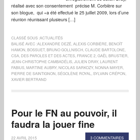
réalisé avec son consentement précise M. Corbière sur
son blogue, qui «a été effectué le 25 juillet 2009, lors d’une
réunion réunissant plusieurs […]
CLASSÉ SOUS :
ACTUALITÉS
BALISÉ AVEC :
ALEXANDRE DEZÉ
,
ALEXIS CORBIÈRE
,
BENOÎT
HAMON
,
BOSSUET
,
BRUNO GOLLNISCH
,
CLAUDE BARTOLONE
,
CSA
,
DES PAROLES ET DES ACTES
,
FRANCE 2
,
GAËL BRUSTIER
,
JEAN-CHRISTOPHE CAMBADÉLIS
,
JULIEN DRAY
,
LAURENT
FABIUS
,
MARTINE AUBRY
,
NICOLAS SARKOZY
,
NONNA MAYER
,
PIERRE DE SAINTIGNON
,
SÉGOLÈNE ROYAL
,
SYLVAIN CRÉPON
,
XAVIER BERTRAND
Pour le FN au pouvoir, il
faudra la jouer fine
22 AVRIL 2015
3 COMMENTAIRES