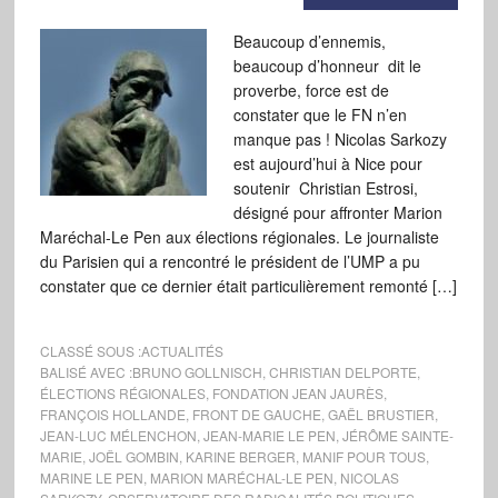
Beaucoup d’ennemis,
beaucoup d’honneur dit le
proverbe, force est de
constater que le FN n’en
manque pas ! Nicolas Sarkozy
est aujourd’hui à Nice pour
soutenir Christian Estrosi,
désigné pour affronter Marion
Maréchal-Le Pen aux élections régionales. Le journaliste
du Parisien qui a rencontré le président de l’UMP a pu
constater que ce dernier était particulièrement remonté […]
CLASSÉ SOUS :
ACTUALITÉS
BALISÉ AVEC :
BRUNO GOLLNISCH
,
CHRISTIAN DELPORTE
,
ÉLECTIONS RÉGIONALES
,
FONDATION JEAN JAURÈS
,
FRANÇOIS HOLLANDE
,
FRONT DE GAUCHE
,
GAËL BRUSTIER
,
JEAN-LUC MÉLENCHON
,
JEAN-MARIE LE PEN
,
JÉRÔME SAINTE-
MARIE
,
JOËL GOMBIN
,
KARINE BERGER
,
MANIF POUR TOUS
,
MARINE LE PEN
,
MARION MARÉCHAL-LE PEN
,
NICOLAS