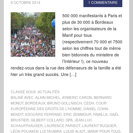
6 OCTOBRE 2014
1 COMMENTAIRE
500 000 manifestants à Paris et
plus de 30 000 à Bordeaux
selon les organisateurs de la
Manif pour tous
(respectivement 70 000 et 7500
selon les chiffres tout de même
bien bidonnés du ministère de
l’Intérieur !), ce nouveau
rendez-vous dans la rue des défenseurs de la famille a été
hier un très grand succès. Une […]
CLASSÉ SOUS :
ACTUALITÉS
BALISÉ AVEC :
ALAIN MICHEL
,
AYMERIC CARON
,
BERNARD
MONOT
,
BORDEAUX
,
BRUNO GOLLNISCH
,
CEDH
,
COUR
EUROPÉENNE DES DROITS DE L'HOMME
,
DANIEL COHN-
BENDIT
,
EDOUARD FERRAND
,
ERIC ZEMMOUR
,
FAMILLE
,
GAËL
BRUSTIER
,
GILBERT COLLARD
,
GPA
,
JEAN-LUC
SCHAUFFHAUSER
,
LAURENCE PARISOT
,
LAURENT RUQUIER
,
LÉON POLIAKOV
,
LOI TAUBIRA
,
LOUIS ALIOT.
,
MANIF POUR TOUS
,