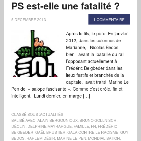
PS est-elle une fatalité ?
5 DÉCEMBRE 2013
1 COMMENTAIRE
Après le fils, le père. En janvier
2012, dans les colonnes de
Marianne, Nicolas Bedos,
bien avant la bataille du rail
l’opposant actuellement à
Frédéric Beigbeder dans les
lieux festifs et branchés de la
capitale, avait traité Marine Le
Pen de « salope fascisante ». Comme c’est drôle, fin et
intelligent. Lundi dernier, en marge […]
CLASSÉ SOUS :
ACTUALITÉS
BALISÉ AVEC :
ALAIN BERGOUNIOUX
,
BRUNO GOLLNISCH
,
DÉCLIN
,
DELPHINE MAYRARGUE
,
FAMILLE
,
FN
,
FRÉDÉRIC
BEIGBEDER
,
GAËL BRUSTIER
,
GALA CONTRE LE RACISME
,
GUY
BEDOS
,
HARLEM DÉSIR
,
MARINE LE PEN
,
MONDIALISATION
,