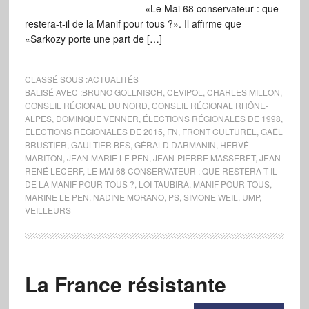
«Le Mai 68 conservateur : que
restera-t-il de la Manif pour tous ?». Il affirme que
«Sarkozy porte une part de […]
CLASSÉ SOUS :
ACTUALITÉS
BALISÉ AVEC :
BRUNO GOLLNISCH
,
CEVIPOL
,
CHARLES MILLON
,
CONSEIL RÉGIONAL DU NORD
,
CONSEIL RÉGIONAL RHÔNE-
ALPES
,
DOMINQUE VENNER
,
ÉLECTIONS RÉGIONALES DE 1998
,
ÉLECTIONS RÉGIONALES DE 2015
,
FN
,
FRONT CULTUREL
,
GAËL
BRUSTIER
,
GAULTIER BÈS
,
GÉRALD DARMANIN
,
HERVÉ
MARITON
,
JEAN-MARIE LE PEN
,
JEAN-PIERRE MASSERET
,
JEAN-
RENÉ LECERF
,
LE MAI 68 CONSERVATEUR : QUE RESTERA-T-IL
DE LA MANIF POUR TOUS ?
,
LOI TAUBIRA
,
MANIF POUR TOUS
,
MARINE LE PEN
,
NADINE MORANO
,
PS
,
SIMONE WEIL
,
UMP
,
VEILLEURS
La France résistante