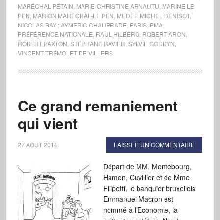
MARÉCHAL PÉTAIN
,
MARIE-CHRISTINE ARNAUTU
,
MARINE LE
PEN
,
MARION MARÉCHAL-LE PEN
,
MEDEF
,
MICHEL DENISOT
,
NICOLAS BAY ; AYMERIC CHAUPRADE
,
PARIS
,
PMA
,
PRÉFÉRENCE NATIONALE
,
RAUL HILBERG
,
ROBERT ARON
,
ROBERT PAXTON
,
STÉPHANE RAVIER
,
SYLVIE GODDYN
,
VINCENT TRÉMOLET DE VILLERS
Ce grand remaniement
qui vient
27 AOÛT 2014
LAISSER UN COMMENTAIRE
Départ de MM. Montebourg,
Hamon, Cuvillier et de Mme
Filipetti, le banquier bruxellois
Emmanuel Macron est
nommé à l’Economie, la