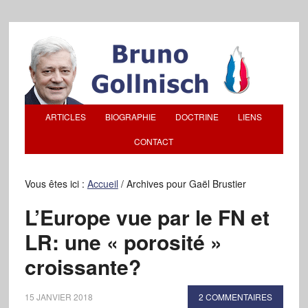
ARTICLES
BIOGRAPHIE
DOCTRINE
LIENS
CONTACT
Vous êtes ici :
Accueil
/
Archives pour Gaël Brustier
L’Europe vue par le FN et
LR: une « porosité »
croissante?
15 JANVIER 2018
2 COMMENTAIRES