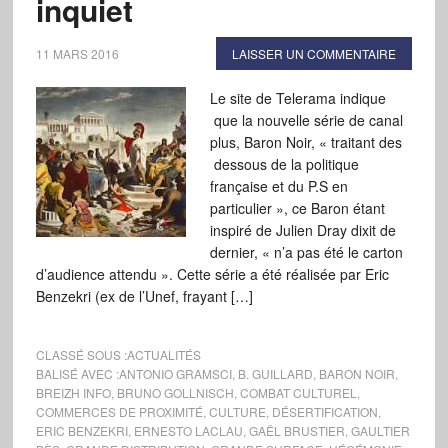
inquiet
11 MARS 2016
LAISSER UN COMMENTAIRE
Le site de Telerama indique
que la nouvelle série de canal
plus, Baron Noir, « traitant des
dessous de la politique
française et du P.S en
particulier », ce Baron étant
inspiré de Julien Dray dixit de
dernier, « n’a pas été le carton
d’audience attendu ». Cette série a été réalisée par Eric
Benzekri (ex de l’Unef, frayant […]
CLASSÉ SOUS :
ACTUALITÉS
BALISÉ AVEC :
ANTONIO GRAMSCI
,
B. GUILLARD
,
BARON NOIR
,
BREIZH INFO
,
BRUNO GOLLNISCH
,
COMBAT CULTUREL
,
COMMERCES DE PROXIMITÉ
,
CULTURE
,
DÉSERTIFICATION
,
ERIC BENZEKRI
,
ERNESTO LACLAU
,
GAËL BRUSTIER
,
GAULTIER