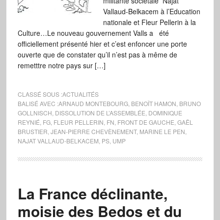
militante sociétale Najat
Vallaud-Belkacem à l’Education
nationale et Fleur Pellerin à la
Culture…Le nouveau gouvernement Valls a été
officiellement présenté hier et c’est enfoncer une porte
ouverte que de constater qu’il n’est pas à même de
remetttre notre pays sur […]
CLASSÉ SOUS :
ACTUALITÉS
BALISÉ AVEC :
ARNAUD MONTEBOURG
,
BENOÎT HAMON
,
BRUNO
GOLLNISCH
,
DISSOLUTION DE L’ASSEMBLÉE
,
DOMINIQUE
REYNIÉ
,
FG
,
FLEUR PELLERIN
,
FN
,
FRONT DE GAUCHE
,
GAËL
BRUSTIER
,
JEAN-PIERRE CHEVÈNEMENT
,
MARINE LE PEN
,
NAJAT VALLAUD-BELKACEM
,
PS
,
UMP
La France déclinante,
moisie des Bedos et du