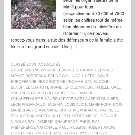
selon les organisateurs de la
Manif pour tous
(respectivement 70 000 et 7500
selon les chiffres tout de même
bien bidonnés du ministère de
l’Intérieur !), ce nouveau
rendez-vous dans la rue des défenseurs de la famille a été
hier un très grand succès. Une […]
CLASSÉ SOUS :
ACTUALITÉS
BALISÉ AVEC :
ALAIN MICHEL
,
AYMERIC CARON
,
BERNARD
MONOT
,
BORDEAUX
,
BRUNO GOLLNISCH
,
CEDH
,
COUR
EUROPÉENNE DES DROITS DE L'HOMME
,
DANIEL COHN-
BENDIT
,
EDOUARD FERRAND
,
ERIC ZEMMOUR
,
FAMILLE
,
GAËL
BRUSTIER
,
GILBERT COLLARD
,
GPA
,
JEAN-LUC
SCHAUFFHAUSER
,
LAURENCE PARISOT
,
LAURENT RUQUIER
,
LÉON POLIAKOV
,
LOI TAUBIRA
,
LOUIS ALIOT.
,
MANIF POUR TOUS
,
MARÉCHAL PÉTAIN
,
MARIE-CHRISTINE ARNAUTU
,
MARINE LE
PEN
,
MARION MARÉCHAL-LE PEN
,
MEDEF
,
MICHEL DENISOT
,
NICOLAS BAY ; AYMERIC CHAUPRADE
,
PARIS
,
PMA
,
PRÉFÉRENCE NATIONALE
,
RAUL HILBERG
,
ROBERT ARON
,
ROBERT PAXTON
,
STÉPHANE RAVIER
,
SYLVIE GODDYN
,