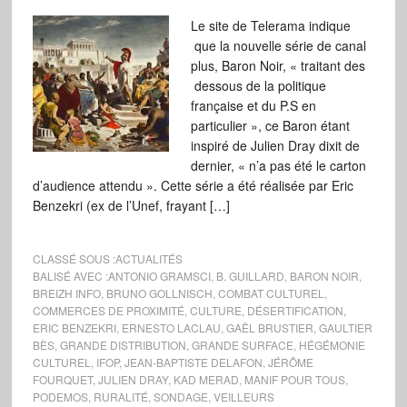
Le site de Telerama indique
que la nouvelle série de canal
plus, Baron Noir, « traitant des
dessous de la politique
française et du P.S en
particulier », ce Baron étant
inspiré de Julien Dray dixit de
dernier, « n’a pas été le carton
d’audience attendu ». Cette série a été réalisée par Eric
Benzekri (ex de l’Unef, frayant […]
CLASSÉ SOUS :
ACTUALITÉS
BALISÉ AVEC :
ANTONIO GRAMSCI
,
B. GUILLARD
,
BARON NOIR
,
BREIZH INFO
,
BRUNO GOLLNISCH
,
COMBAT CULTUREL
,
COMMERCES DE PROXIMITÉ
,
CULTURE
,
DÉSERTIFICATION
,
ERIC BENZEKRI
,
ERNESTO LACLAU
,
GAËL BRUSTIER
,
GAULTIER
BÈS
,
GRANDE DISTRIBUTION
,
GRANDE SURFACE
,
HÉGÉMONIE
CULTUREL
,
IFOP
,
JEAN-BAPTISTE DELAFON
,
JÉRÔME
FOURQUET
,
JULIEN DRAY
,
KAD MERAD
,
MANIF POUR TOUS
,
PODEMOS
,
RURALITÉ
,
SONDAGE
,
VEILLEURS