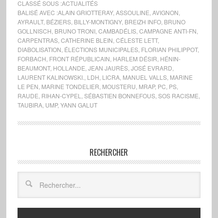
CLASSÉ SOUS :
ACTUALITÉS
BALISÉ AVEC :
ALAIN GRIOTTERAY
,
ASSOULINE
,
AVIGNON
,
AYRAULT
,
BÉZIERS
,
BILLY-MONTIGNY
,
BREIZH INFO
,
BRUNO
GOLLNISCH
,
BRUNO TRONI
,
CAMBADÉLIS
,
CAMPAGNE ANTI-FN
,
CARPENTRAS
,
CATHERINE BLEIN
,
CÉLESTE LETT
,
DIABOLISATION
,
ÉLECTIONS MUNICIPALES
,
FLORIAN PHILIPPOT
,
FORBACH
,
FRONT RÉPUBLICAIN
,
HARLEM DÉSIR
,
HÉNIN-
BEAUMONT
,
HOLLANDE
,
JEAN JAURÈS
,
JOSÉ EVRARD
,
LAURENT KALINOWSKI.
,
LDH
,
LICRA
,
MANUEL VALLS
,
MARINE
LE PEN
,
MARINE TONDELIER
,
MOUSTERU
,
MRAP
,
PC
,
PS
,
RAUDE
,
RIHAN-CYPEL
,
SÉBASTIEN BONNEFOUS
,
SOS RACISME
,
TAUBIRA
,
UMP
,
YANN GALUT
RECHERCHER