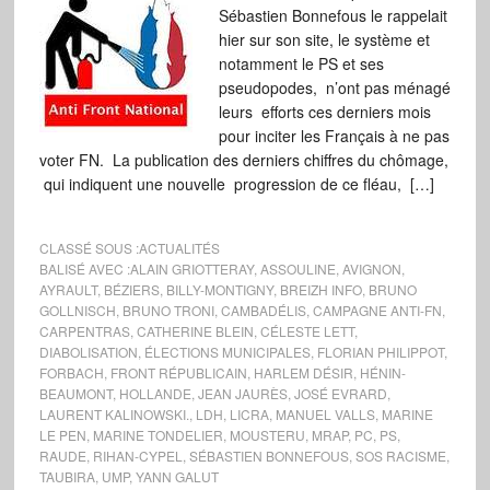
Sébastien Bonnefous le rappelait
hier sur son site, le système et
notamment le PS et ses
pseudopodes, n’ont pas ménagé
leurs efforts ces derniers mois
pour inciter les Français à ne pas
voter FN. La publication des derniers chiffres du chômage,
qui indiquent une nouvelle progression de ce fléau, […]
CLASSÉ SOUS :
ACTUALITÉS
BALISÉ AVEC :
ALAIN GRIOTTERAY
,
ASSOULINE
,
AVIGNON
,
AYRAULT
,
BÉZIERS
,
BILLY-MONTIGNY
,
BREIZH INFO
,
BRUNO
GOLLNISCH
,
BRUNO TRONI
,
CAMBADÉLIS
,
CAMPAGNE ANTI-FN
,
CARPENTRAS
,
CATHERINE BLEIN
,
CÉLESTE LETT
,
DIABOLISATION
,
ÉLECTIONS MUNICIPALES
,
FLORIAN PHILIPPOT
,
FORBACH
,
FRONT RÉPUBLICAIN
,
HARLEM DÉSIR
,
HÉNIN-
BEAUMONT
,
HOLLANDE
,
JEAN JAURÈS
,
JOSÉ EVRARD
,
LAURENT KALINOWSKI.
,
LDH
,
LICRA
,
MANUEL VALLS
,
MARINE
LE PEN
,
MARINE TONDELIER
,
MOUSTERU
,
MRAP
,
PC
,
PS
,
RAUDE
,
RIHAN-CYPEL
,
SÉBASTIEN BONNEFOUS
,
SOS RACISME
,
TAUBIRA
,
UMP
,
YANN GALUT