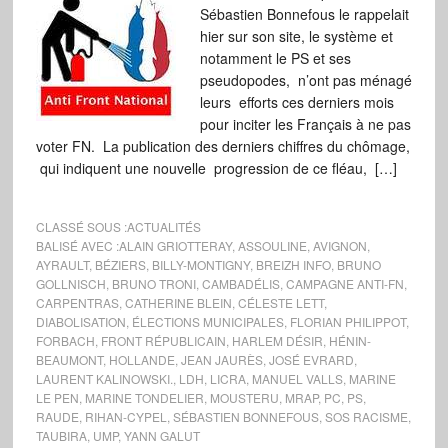
Sébastien Bonnefous le rappelait
hier sur son site, le système et
notamment le PS et ses
pseudopodes, n’ont pas ménagé
leurs efforts ces derniers mois
pour inciter les Français à ne pas
voter FN. La publication des derniers chiffres du chômage,
qui indiquent une nouvelle progression de ce fléau, […]
CLASSÉ SOUS :
ACTUALITÉS
BALISÉ AVEC :
ALAIN GRIOTTERAY
,
ASSOULINE
,
AVIGNON
,
AYRAULT
,
BÉZIERS
,
BILLY-MONTIGNY
,
BREIZH INFO
,
BRUNO
GOLLNISCH
,
BRUNO TRONI
,
CAMBADÉLIS
,
CAMPAGNE ANTI-FN
,
CARPENTRAS
,
CATHERINE BLEIN
,
CÉLESTE LETT
,
DIABOLISATION
,
ÉLECTIONS MUNICIPALES
,
FLORIAN PHILIPPOT
,
FORBACH
,
FRONT RÉPUBLICAIN
,
HARLEM DÉSIR
,
HÉNIN-
BEAUMONT
,
HOLLANDE
,
JEAN JAURÈS
,
JOSÉ EVRARD
,
LAURENT KALINOWSKI.
,
LDH
,
LICRA
,
MANUEL VALLS
,
MARINE
LE PEN
,
MARINE TONDELIER
,
MOUSTERU
,
MRAP
,
PC
,
PS
,
RAUDE
,
RIHAN-CYPEL
,
SÉBASTIEN BONNEFOUS
,
SOS RACISME
,
TAUBIRA
,
UMP
,
YANN GALUT