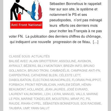
Sébastien Bonnefous le rappelait
hier sur son site, le système et
notamment le PS et ses
pseudopodes, n’ont pas ménagé
leurs efforts ces derniers mois
pour inciter les Français à ne pas
voter FN. La publication des derniers chiffres du chômage,
qui indiquent une nouvelle progression de ce fléau, […]
CLASSÉ SOUS :
ACTUALITÉS
BALISÉ AVEC :
ALAIN GRIOTTERAY
,
ASSOULINE
,
AVIGNON
,
AYRAULT
,
BÉZIERS
,
BILLY-MONTIGNY
,
BREIZH INFO
,
BRUNO
GOLLNISCH
,
BRUNO TRONI
,
CAMBADÉLIS
,
CAMPAGNE ANTI-FN
,
CARPENTRAS
,
CATHERINE BLEIN
,
CÉLESTE LETT
,
DIABOLISATION
,
ÉLECTIONS MUNICIPALES
,
FLORIAN PHILIPPOT
,
FORBACH
,
FRONT RÉPUBLICAIN
,
HARLEM DÉSIR
,
HÉNIN-
BEAUMONT
,
HOLLANDE
,
JEAN JAURÈS
,
JOSÉ EVRARD
,
LAURENT KALINOWSKI.
,
LDH
,
LICRA
,
MANUEL VALLS
,
MARINE
LE PEN
,
MARINE TONDELIER
,
MOUSTERU
,
MRAP
,
PC
,
PS
,
RAUDE
,
RIHAN-CYPEL
,
SÉBASTIEN BONNEFOUS
,
SOS RACISME
,
TAUBIRA
,
UMP
,
YANN GALUT