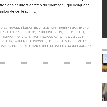
tion des derniers chiffres du chômage, qui indiquent
ssion de ce fléau, […]
NON
,
AYRAULT
,
BÉZIERS
,
BILLY-MONTIGNY
,
BREIZH INFO
,
BRUNO
 ANTI-FN
,
CARPENTRAS
,
CATHERINE BLEIN
,
CÉLESTE LETT
,
PHILIPPOT
,
FORBACH
,
FRONT RÉPUBLICAIN
,
HARLEM DÉSIR
,
 EVRARD
,
LAURENT KALINOWSKI.
,
LDH
,
LICRA
,
MANUEL VALLS
,
RAP
,
PC
,
PS
,
RAUDE
,
RIHAN-CYPEL
,
SÉBASTIEN BONNEFOUS
,
SOS