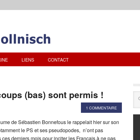
INE
LIENS
CONTACT
coups (bas) sont permis !
1 COMMENTAIRE
lume de Sébastien Bonnefous le rappelait hier sur son
 notamment le PS et ses pseudopodes, n’ont pas
 ces derniers mois pour inciter les Français à ne pas