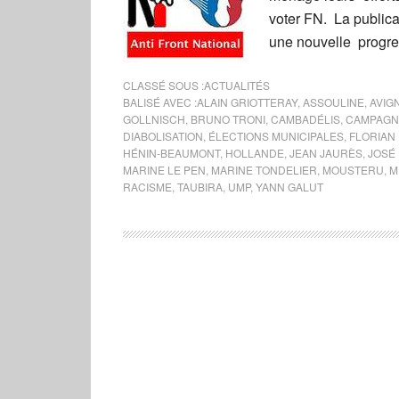
voter FN. La publica
une nouvelle progre
CLASSÉ SOUS :
ACTUALITÉS
BALISÉ AVEC :
ALAIN GRIOTTERAY
,
ASSOULINE
,
AVIG
GOLLNISCH
,
BRUNO TRONI
,
CAMBADÉLIS
,
CAMPAGNE
DIABOLISATION
,
ÉLECTIONS MUNICIPALES
,
FLORIAN 
HÉNIN-BEAUMONT
,
HOLLANDE
,
JEAN JAURÈS
,
JOSÉ
MARINE LE PEN
,
MARINE TONDELIER
,
MOUSTERU
,
M
RACISME
,
TAUBIRA
,
UMP
,
YANN GALUT