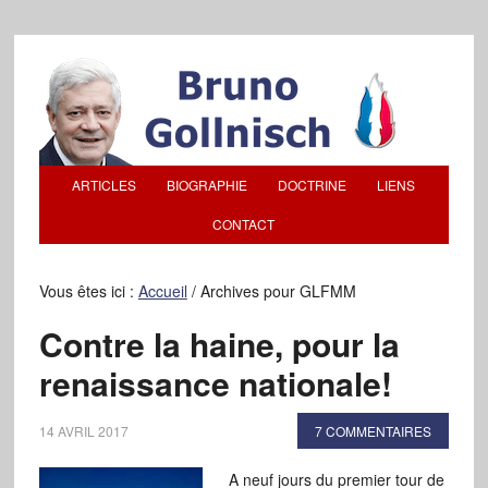
ARTICLES
BIOGRAPHIE
DOCTRINE
LIENS
CONTACT
Vous êtes ici :
Accueil
/
Archives pour GLFMM
Contre la haine, pour la
renaissance nationale!
14 AVRIL 2017
7 COMMENTAIRES
A neuf jours du premier tour de