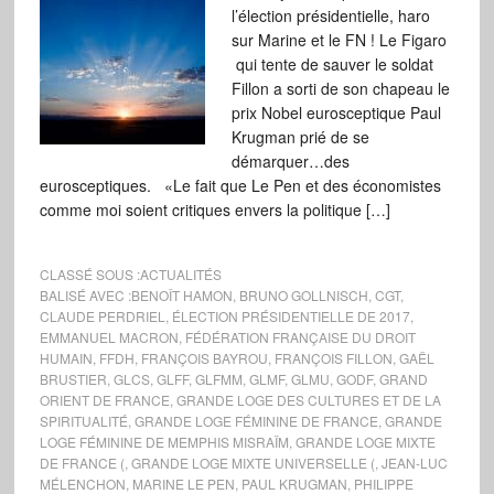
l’élection présidentielle, haro
sur Marine et le FN ! Le Figaro
qui tente de sauver le soldat
Fillon a sorti de son chapeau le
prix Nobel eurosceptique Paul
Krugman prié de se
démarquer…des
eurosceptiques. «Le fait que Le Pen et des économistes
comme moi soient critiques envers la politique […]
CLASSÉ SOUS :
ACTUALITÉS
BALISÉ AVEC :
BENOÎT HAMON
,
BRUNO GOLLNISCH
,
CGT
,
CLAUDE PERDRIEL
,
ÉLECTION PRÉSIDENTIELLE DE 2017
,
EMMANUEL MACRON
,
FÉDÉRATION FRANÇAISE DU DROIT
HUMAIN
,
FFDH
,
FRANÇOIS BAYROU
,
FRANÇOIS FILLON
,
GAËL
BRUSTIER
,
GLCS
,
GLFF
,
GLFMM
,
GLMF
,
GLMU
,
GODF
,
GRAND
ORIENT DE FRANCE
,
GRANDE LOGE DES CULTURES ET DE LA
SPIRITUALITÉ
,
GRANDE LOGE FÉMININE DE FRANCE
,
GRANDE
LOGE FÉMININE DE MEMPHIS MISRAÏM
,
GRANDE LOGE MIXTE
DE FRANCE (
,
GRANDE LOGE MIXTE UNIVERSELLE (
,
JEAN-LUC
MÉLENCHON
,
MARINE LE PEN
,
PAUL KRUGMAN
,
PHILIPPE