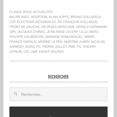
CLASSÉ SOUS :
ACTUALITÉS
BALISÉ AVEC :
ADOPTION
,
ALAIN JUPPÉ
,
BRUNO GOLLNISCH
,
CGT
,
ÉLECTIONS RÉGIONALES
,
FN
,
FRANÇOIS HOLLANDE
,
FRONT DE GAUCHE
,
GEORGES MARCHAIS
,
GÉRALD DARMANIN
,
GPA
,
JACQUES CHIRAC
,
JEAN-RENÉ LECERF
,
LILLE
,
MARC-
PHILIPPE DAUBRESSE
,
MARIAGE HOMOSEXUEL
,
MARIE-
FRANCE GARAUD
,
MARINE LE PEN
,
MARTINE AUBRY
,
NICOLAS
SARKOZY
,
NORD
,
PC
,
PIERRE JUILLET
,
PMA
,
PS
,
THIERRY
LEPAON
,
UDI
,
UMP
,
XAVIER RAUFER
RECHERCHER