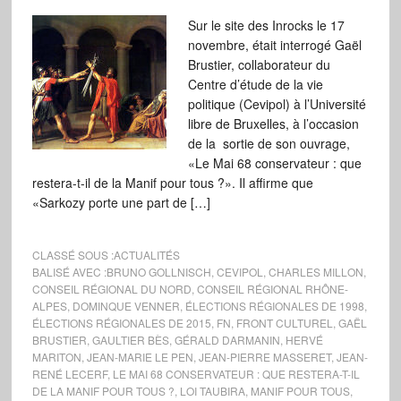
Sur le site des Inrocks le 17
novembre, était interrogé Gaël
Brustier, collaborateur du
Centre d’étude de la vie
politique (Cevipol) à l’Université
libre de Bruxelles, à l’occasion
de la sortie de son ouvrage,
«Le Mai 68 conservateur : que
restera-t-il de la Manif pour tous ?». Il affirme que
«Sarkozy porte une part de […]
CLASSÉ SOUS :
ACTUALITÉS
BALISÉ AVEC :
BRUNO GOLLNISCH
,
CEVIPOL
,
CHARLES MILLON
,
CONSEIL RÉGIONAL DU NORD
,
CONSEIL RÉGIONAL RHÔNE-
ALPES
,
DOMINQUE VENNER
,
ÉLECTIONS RÉGIONALES DE 1998
,
ÉLECTIONS RÉGIONALES DE 2015
,
FN
,
FRONT CULTUREL
,
GAËL
BRUSTIER
,
GAULTIER BÈS
,
GÉRALD DARMANIN
,
HERVÉ
MARITON
,
JEAN-MARIE LE PEN
,
JEAN-PIERRE MASSERET
,
JEAN-
RENÉ LECERF
,
LE MAI 68 CONSERVATEUR : QUE RESTERA-T-IL
DE LA MANIF POUR TOUS ?
,
LOI TAUBIRA
,
MANIF POUR TOUS
,