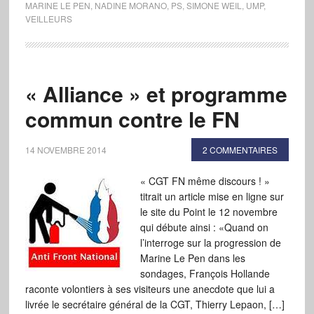
MARINE LE PEN
,
NADINE MORANO
,
PS
,
SIMONE WEIL
,
UMP
,
VEILLEURS
« Alliance » et programme
commun contre le FN
14 NOVEMBRE 2014
2 COMMENTAIRES
« CGT FN même discours ! »
titrait un article mise en ligne sur
le site du Point le 12 novembre
qui débute ainsi : «Quand on
l’interroge sur la progression de
Marine Le Pen dans les
sondages, François Hollande
raconte volontiers à ses visiteurs une anecdote que lui a
livrée le secrétaire général de la CGT, Thierry Lepaon, […]