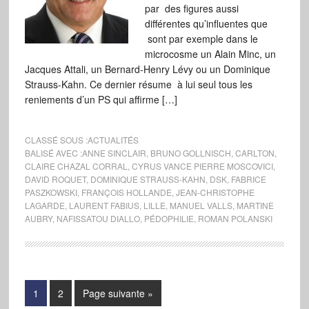
par des figures aussi
différentes qu’influentes que
sont par exemple dans le
microcosme un Alain Minc, un
Jacques Attali, un Bernard-Henry Lévy ou un Dominique
Strauss-Kahn. Ce dernier résume à lui seul tous les
reniements d’un PS qui affirme […]
CLASSÉ SOUS :
ACTUALITÉS
BALISÉ AVEC :
ANNE SINCLAIR
,
BRUNO GOLLNISCH
,
CARLTON
,
CLAIRE CHAZAL CORRAL
,
CYRUS VANCE PIERRE MOSCOVICI
,
DAVID ROQUET
,
DOMINIQUE STRAUSS-KAHN
,
DSK
,
FABRICE
PASZKOWSKI
,
FRANÇOIS HOLLANDE
,
JEAN-CHRISTOPHE
LAGARDE
,
LAURENT FABIUS
,
LILLE
,
MANUEL VALLS
,
MARTINE
AUBRY
,
NAFISSATOU DIALLO
,
PÉDOPHILIE
,
ROMAN POLANSKI
1
2
Page suivante »