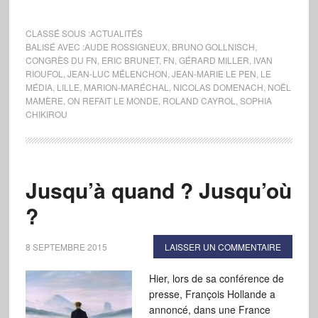
CLASSÉ SOUS :
ACTUALITÉS
BALISÉ AVEC :
AUDE ROSSIGNEUX
,
BRUNO GOLLNISCH
,
CONGRÈS DU FN
,
ERIC BRUNET
,
FN
,
GÉRARD MILLER
,
IVAN
RIOUFOL
,
JEAN-LUC MÉLENCHON
,
JEAN-MARIE LE PEN
,
LE
MÉDIA
,
LILLE
,
MARION-MARÉCHAL
,
NICOLAS DOMENACH
,
NOËL
MAMÈRE
,
ON REFAIT LE MONDE
,
ROLAND CAYROL
,
SOPHIA
CHIKIROU
Jusqu’à quand ? Jusqu’où
?
8 SEPTEMBRE 2015
LAISSER UN COMMENTAIRE
Hier, lors de sa conférence de
presse, François Hollande a
annoncé, dans une France