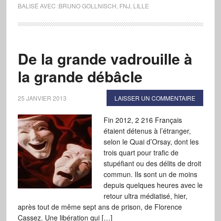
BALISÉ AVEC :
BRUNO GOLLNISCH
,
FNJ
,
LILLE
De la grande vadrouille à
la grande débâcle
25 JANVIER 2013
LAISSER UN COMMENTAIRE
Fin 2012, 2 216 Français
étaient détenus à l’étranger,
selon le Quai d’Orsay, dont les
trois quart pour trafic de
stupéfiant ou des délits de droit
commun. Ils sont un de moins
depuis quelques heures avec le
retour ultra médiatisé, hier,
après tout de même sept ans de prison, de Florence
Cassez. Une libération qui […]