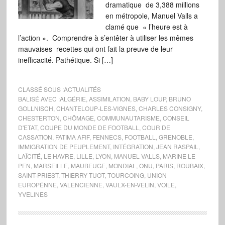
dramatique de 3,388 millions
en métropole, Manuel Valls a
clamé que « l’heure est à
l’action ». Comprendre à s’entêter à utiliser les mêmes
mauvaises recettes qui ont fait la preuve de leur
inefficacité. Pathétique. Si […]
CLASSÉ SOUS :
ACTUALITÉS
BALISÉ AVEC :
ALGÉRIE
,
ASSIMILATION
,
BABY LOUP
,
BRUNO
GOLLNISCH
,
CHANTELOUP-LES-VIGNES
,
CHARLES CONSIGNY
,
CHESTERTON
,
CHÔMAGE
,
COMMUNAUTARISME
,
CONSEIL
D'ETAT
,
COUPE DU MONDE DE FOOTBALL
,
COUR DE
CASSATION
,
FATIMA AFIF
,
FENNECS
,
FOOTBALL
,
GRENOBLE
,
IMMIGRATION DE PEUPLEMENT
,
INTÉGRATION
,
JEAN RASPAIL
,
LAÏCITÉ
,
LE HAVRE
,
LILLE
,
LYON
,
MANUEL VALLS
,
MARINE LE
PEN
,
MARSEILLE
,
MAUBEUGE
,
MONDIAL
,
ONU
,
PARIS
,
ROUBAIX
,
SAINT-PRIEST
,
THIERRY TUOT
,
TOURCOING
,
UNION
EUROPÉNNE
,
VALENCIENNE
,
VAULX-EN-VELIN
,
VOILE
,
YVELINES