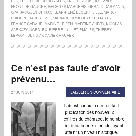
CGT
,
ÉLECTIONS RÉGIONALES
,
FN
,
FRANÇOIS HOLLANDE
,
FRONT DE GAUCHE
,
GEORGES MARCHAIS
,
GÉRALD DARMANIN
,
GPA
,
JACQUES CHIRAC
,
JEAN-RENÉ LECERF
,
LILLE
,
MARC-
PHILIPPE DAUBRESSE
,
MARIAGE HOMOSEXUEL
,
MARIE-
FRANCE GARAUD
,
MARINE LE PEN
,
MARTINE AUBRY
,
NICOLAS
SARKOZY
,
NORD
,
PC
,
PIERRE JUILLET
,
PMA
,
PS
,
THIERRY
LEPAON
,
UDI
,
UMP
,
XAVIER RAUFER
Ce n’est pas faute d’avoir
prévenu…
27 JUIN 2014
LAISSER UN COMMENTAIRE
L’air est connu, commentant
publication des nouveaux
chiffres du chômage, le nombre
de demandeurs d’emploi ayant
atteint un niveau historique,