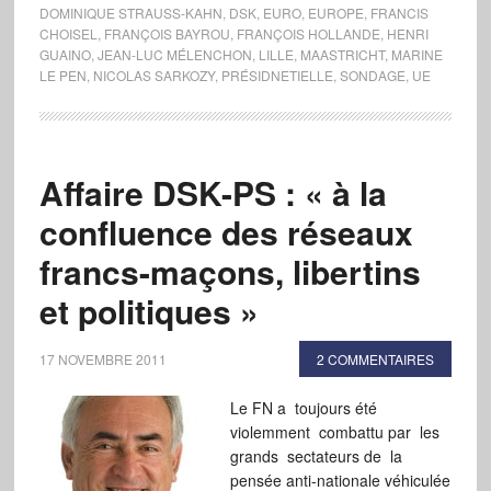
DOMINIQUE STRAUSS-KAHN
,
DSK
,
EURO
,
EUROPE
,
FRANCIS
CHOISEL
,
FRANÇOIS BAYROU
,
FRANÇOIS HOLLANDE
,
HENRI
GUAINO
,
JEAN-LUC MÉLENCHON
,
LILLE
,
MAASTRICHT
,
MARINE
LE PEN
,
NICOLAS SARKOZY
,
PRÉSIDNETIELLE
,
SONDAGE
,
UE
Affaire DSK-PS : « à la
confluence des réseaux
francs-maçons, libertins
et politiques »
17 NOVEMBRE 2011
2 COMMENTAIRES
Le FN a toujours été
violemment combattu par les
grands sectateurs de la
pensée anti-nationale véhiculée