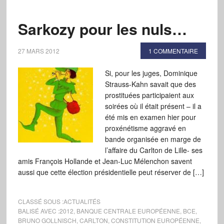
Sarkozy pour les nuls…
27 MARS 2012
1 COMMENTAIRE
Si, pour les juges, Dominique
Strauss-Kahn savait que des
prostituées participaient aux
soirées où il était présent – il a
été mis en examen hier pour
proxénétisme aggravé en
bande organisée en marge de
l’affaire du Carlton de Lille- ses
amis François Hollande et Jean-Luc Mélenchon savent
aussi que cette élection présidentielle peut réserver de […]
CLASSÉ SOUS :
ACTUALITÉS
BALISÉ AVEC :
2012
,
BANQUE CENTRALE EUROPÉENNE
,
BCE
,
BRUNO GOLLNISCH
,
CARLTON
,
CONSTITUTION EUROPÉENNE
,