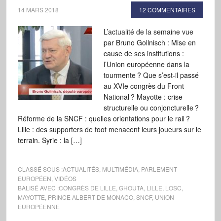
14 MARS 2018
12 COMMENTAIRES
L’actualité de la semaine vue
par Bruno Gollnisch : Mise en
cause de ses institutions :
l’Union européenne dans la
tourmente ? Que s’est-il passé
au XVIe congrès du Front
National ? Mayotte : crise
structurelle ou conjoncturelle ?
Réforme de la SNCF : quelles orientations pour le rail ?
Lille : des supporters de foot menacent leurs joueurs sur le
terrain. Syrie : la […]
CLASSÉ SOUS :
ACTUALITÉS
,
MULTIMÉDIA
,
PARLEMENT
EUROPÉEN
,
VIDÉOS
BALISÉ AVEC :
CONGRÈS DE LILLE
,
GHOUTA
,
LILLE
,
LOSC
,
MAYOTTE
,
PRINCE ALBERT DE MONACO
,
SNCF
,
UNION
EUROPÉENNE