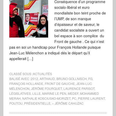
Conséquence d’un programme
socialo-libéral et euro
mondialiste bon teint proche de
l’UMP, de son manque
d’épaisseur et de saveur, le
candidat socialiste a ouvert un
bel espace à son complice du
Front de gauche . Ce qui n’est
pas en soi un handicap pour François Hollande puisque
Jean-Luc Mélenchon a indiqué dés le départ qu’il
appellerait […]
CLASSÉ SOUS :
ACTUALITÉS
BALISÉ AVEC :
2012
,
ARTHAUD
,
BRUNO GOLLNISCH
,
FG
,
FRANÇOIS HOLLANDE
,
FRONT DE GAUCHE
,
JEAN-LUC
MÉLENCHON
,
JÉRÔME FOURQUET
,
LAURENCE PARISOT
,
LÉGISLATIVES
,
LILLE
,
MARINE LE PEN
,
MEDEF
,
MOHAMMED
MERAH
,
NATHALIE KOSCIUSKO-MORIZET
,
PC
,
PIERRE LAURENT
,
POUTOU
,
PRÉSIDENTIELLE
,
» JÉRÔME CAHUZAC