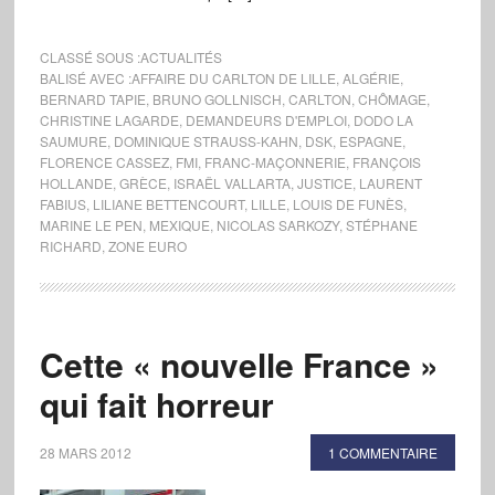
CLASSÉ SOUS :
ACTUALITÉS
BALISÉ AVEC :
AFFAIRE DU CARLTON DE LILLE
,
ALGÉRIE
,
BERNARD TAPIE
,
BRUNO GOLLNISCH
,
CARLTON
,
CHÔMAGE
,
CHRISTINE LAGARDE
,
DEMANDEURS D'EMPLOI
,
DODO LA
SAUMURE
,
DOMINIQUE STRAUSS-KAHN
,
DSK
,
ESPAGNE
,
FLORENCE CASSEZ
,
FMI
,
FRANC-MAÇONNERIE
,
FRANÇOIS
HOLLANDE
,
GRÈCE
,
ISRAËL VALLARTA
,
JUSTICE
,
LAURENT
FABIUS
,
LILIANE BETTENCOURT
,
LILLE
,
LOUIS DE FUNÈS
,
MARINE LE PEN
,
MEXIQUE
,
NICOLAS SARKOZY
,
STÉPHANE
RICHARD
,
ZONE EURO
Cette « nouvelle France »
qui fait horreur
28 MARS 2012
1 COMMENTAIRE