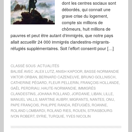
dont les centres sociaux sont
débordés, qui connait une
grave crise du logement,
compte six millions de
chômeurs, huit millions de
pauvres et peut être autant d‘immigrés, que notre pays
allait accueillir 24 000 immigrés clandestins-migrants-
réfugiés supplémentaires. Soit l’effort consenti pour […]
CLASSÉ SOUS :
ACTUALITÉS
BALISÉ AVEC :
ALEX LUTZ
,
ANISH KAPOOR
,
BASSE-NORMANDIE
VIKTOR ORBAN
,
BERNARD CAZENEUVE
,
BRUNO GOLLNISCH
,
CATHERINE PÉGARD
,
FLEUR PELLERIN
,
FRANÇOIS HOLLANDE
,
GAËL PERDRIAU
,
HAUTE-NORMANDIE
,
IMMIGRÉS
CLANDESTINS
,
JOHANA ROLLAND
,
JORDANIE
,
LIBAN
,
LILLE
,
MANUEL VALLS
,
MARTINE AUBRY
,
MIGRANTS
,
NANTES
,
ONU
,
PAPE FRANÇOIS
,
PHILIPPE RANDA
,
RÉFUGIÉS
,
ROANNE
,
ROLAND LOMBARDI
,
ROLAND RIES
,
ROUEN
,
STRASBOURG
IVON ROBERT
,
SYRIE
,
TURQUIE
,
YVES NICOLIN