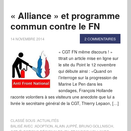
« Alliance » et programme
commun contre le FN
14 NOVEMBRE 2014
2 COMMENTAIRES
« CGT FN même discours ! »
titrait un article mise en ligne sur
le site du Point le 12 novembre
qui débute ainsi : «Quand on
l’interroge sur la progression de
Marine Le Pen dans les
sondages, François Hollande
raconte volontiers à ses visiteurs une anecdote que lui a
livrée le secrétaire général de la CGT, Thierry Lepaon, […]
CLASSÉ SOUS :
ACTUALITÉS
BALISÉ AVEC :
ADOPTION
,
ALAIN JUPPÉ
,
BRUNO GOLLNISCH
,