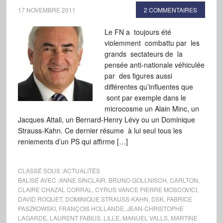
17 NOVEMBRE 2011
2 COMMENTAIRES
Le FN a toujours été
violemment combattu par les
grands sectateurs de la
pensée anti-nationale véhiculée
par des figures aussi
différentes qu’influentes que
sont par exemple dans le
microcosme un Alain Minc, un
Jacques Attali, un Bernard-Henry Lévy ou un Dominique
Strauss-Kahn. Ce dernier résume à lui seul tous les
reniements d’un PS qui affirme […]
CLASSÉ SOUS :
ACTUALITÉS
BALISÉ AVEC :
ANNE SINCLAIR
,
BRUNO GOLLNISCH
,
CARLTON
,
CLAIRE CHAZAL CORRAL
,
CYRUS VANCE PIERRE MOSCOVICI
,
DAVID ROQUET
,
DOMINIQUE STRAUSS-KAHN
,
DSK
,
FABRICE
PASZKOWSKI
,
FRANÇOIS HOLLANDE
,
JEAN-CHRISTOPHE
LAGARDE
,
LAURENT FABIUS
,
LILLE
,
MANUEL VALLS
,
MARTINE