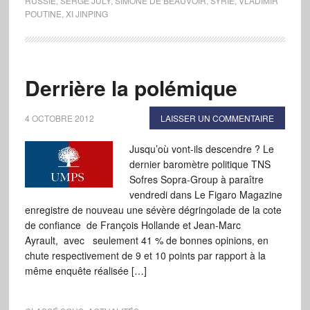
RUSSIE
,
SERGE JULY
,
SIMONE DE BEAUVOIR
,
SYRIE
,
VLADIMIR
POUTINE
,
XI JINPING
Derrière la polémique
4 OCTOBRE 2012
LAISSER UN COMMENTAIRE
Jusqu’où vont-ils descendre ? Le
dernier baromètre politique TNS
Sofres Sopra-Group à paraître
vendredi dans Le Figaro Magazine
enregistre de nouveau une sévère dégringolade de la cote
de confiance de François Hollande et Jean-Marc
Ayrault, avec seulement 41 % de bonnes opinions, en
chute respectivement de 9 et 10 points par rapport à la
même enquête réalisée […]