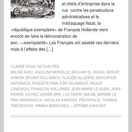
et chefs d’entreprise dans la
rue contre les persécutions
administratives et le
matraquage fiscal, la
«république exemplaire» de François Hollande vient
encore de faire la démonstration de
son…«exemplarité».Les Français ont assisté ces derniers
mois à l’affaire des […]
CLASSÉ SOUS :
ACTUALITÉS
BALISÉ AVEC :
AQUILINO MORELLE
,
BACHAR EL ASSAD
,
BENOÎT
HAMON
,
BRUNO GOLLNISCH
,
CLAUDE ALLÈGRE
,
EDUCATION
NATIONALE
,
ENQUÊTE PISA
,
ETAT ISLAMIQUE
,
FAOUZI
LAMDAOUI
,
FRANÇOIS HOLLANDE
,
JEAN-MARIE LE GUEN
,
JEAN-
PIERRE JOUYET
,
KADER ARIF
,
LUC FERRY
,
MAI 68
,
MARINE LE
PEN
,
MARRAKECH
,
NICOLAS SARKOZY
,
PÉDOPHILIE
,
THOMAS
THÉVENOUD
,
YAMINA BENGUIGUI
,
» JÉRÔME CAHUZAC