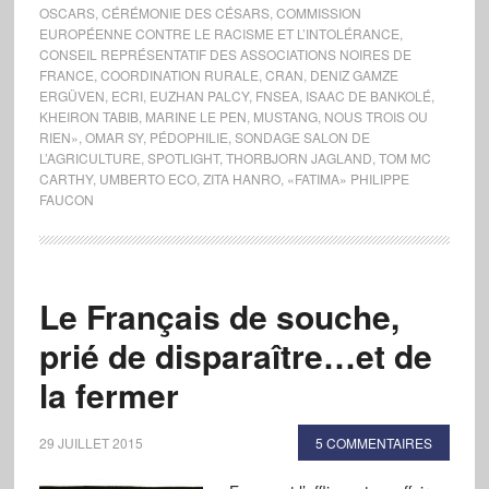
OSCARS
,
CÉRÉMONIE DES CÉSARS
,
COMMISSION
EUROPÉENNE CONTRE LE RACISME ET L’INTOLÉRANCE
,
CONSEIL REPRÉSENTATIF DES ASSOCIATIONS NOIRES DE
FRANCE
,
COORDINATION RURALE
,
CRAN
,
DENIZ GAMZE
ERGÜVEN
,
ECRI
,
EUZHAN PALCY
,
FNSEA
,
ISAAC DE BANKOLÉ
,
KHEIRON TABIB
,
MARINE LE PEN
,
MUSTANG
,
NOUS TROIS OU
RIEN»
,
OMAR SY
,
PÉDOPHILIE
,
SONDAGE SALON DE
L’AGRICULTURE
,
SPOTLIGHT
,
THORBJORN JAGLAND
,
TOM MC
CARTHY
,
UMBERTO ECO
,
ZITA HANRO
,
«FATIMA» PHILIPPE
FAUCON
Le Français de souche,
prié de disparaître…et de
la fermer
29 JUILLET 2015
5 COMMENTAIRES