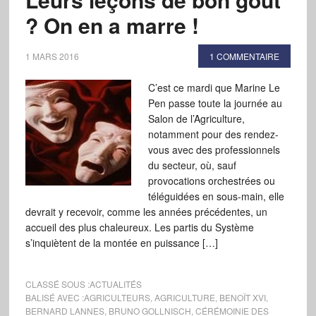
? On en a marre !
1 MARS 2016
1 COMMENTAIRE
C’est ce mardi que Marine Le
Pen passe toute la journée au
Salon de l’Agriculture,
notamment pour des rendez-
vous avec des professionnels
du secteur, où, sauf
provocations orchestrées ou
téléguidées en sous-main, elle
devrait y recevoir, comme les années précédentes, un
accueil des plus chaleureux. Les partis du Système
s’inquiètent de la montée en puissance […]
CLASSÉ SOUS :
ACTUALITÉS
BALISÉ AVEC :
AGRICULTEURS
,
AGRICULTURE
,
BENOÎT XVI
,
BERNARD LANNES
,
BRUNO GOLLNISCH
,
CÉRÉMOINIE DES