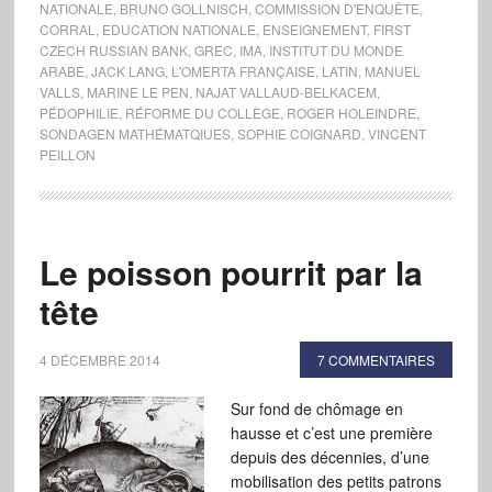
NATIONALE
,
BRUNO GOLLNISCH
,
COMMISSION D'ENQUÊTE
,
CORRAL
,
EDUCATION NATIONALE
,
ENSEIGNEMENT
,
FIRST
CZECH RUSSIAN BANK
,
GREC
,
IMA
,
INSTITUT DU MONDE
ARABE
,
JACK LANG
,
L'OMERTA FRANÇAISE
,
LATIN
,
MANUEL
VALLS
,
MARINE LE PEN
,
NAJAT VALLAUD-BELKACEM
,
PÉDOPHILIE
,
RÉFORME DU COLLÈGE
,
ROGER HOLEINDRE
,
SONDAGEN MATHÉMATQIUES
,
SOPHIE COIGNARD
,
VINCENT
PEILLON
Le poisson pourrit par la
tête
4 DÉCEMBRE 2014
7 COMMENTAIRES
Sur fond de chômage en
hausse et c’est une première
depuis des décennies, d’une
mobilisation des petits patrons