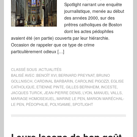
Spotlight narrant une enquête
journalistique, menée au début
des années 2000, sur des
prêtres catholiques de Boston
dont les actes pédophiles
avaient été (en partie) couverts par leur hiérarchie.
Occasion de rappeler que ce type de crime
particulièrement odieux […]
CLASSÉ SOUS :
ACTUALITÉS
BALISÉ AVEC :
BENOÎT XVI
,
BERNARD PREYNAT
,
BRUNO
GOLLNISCH
,
CARDINAL BARBARIN
,
CAROLINE PIGOZZI
,
EGLISE
CATHOLIQUE
,
ETIENNE PINTE
,
GILLES BERNHEIM
,
INCESTE
,
JACQUES TURCK
,
JEAN-PIERRE DENIS
,
LYON
,
MANUEL VALLS
,
MARIAGE HOMOSEXUEL
,
MARINE LE PEN
,
MARION MARÉCHAL-
LE PEN
,
PÉDOPHILIE
,
POLYGAMIE
,
SPOTLIGHT
Leurs leçons de bon goût