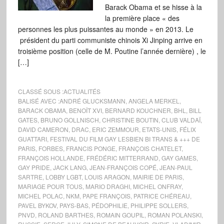
Barack Obama et se hisse à la
la première place « des
personnes les plus puissantes au monde » en 2013. Le
président du parti communiste chinois Xi Jinping arrive en
troisième position (celle de M. Poutine l’année dernière) , le
[…]
CLASSÉ SOUS :
ACTUALITÉS
BALISÉ AVEC :
ANDRÉ GLUCKSMANN
,
ANGELA MERKEL
,
BARACK OBAMA
,
BENOÎT XVI
,
BERNARD KOUCHNER
,
BHL
,
BILL
GATES
,
BRUNO GOLLNISCH
,
CHRISTINE BOUTIN
,
CLUB VALDAÏ
,
DAVID CAMERON
,
DRAC
,
ERIC ZEMMOUR
,
ETATS-UNIS
,
FÉLIX
GUATTARI
,
FESTIVAL DU FILM GAY LESBIEN BI TRANS & +++ DE
PARIS
,
FORBES
,
FRANCIS PONGE
,
FRANÇOIS CHATELET
,
FRANÇOIS HOLLANDE
,
FRÉDÉRIC MITTERRAND
,
GAY GAMES
,
GAY PRIDE
,
JACK LANG
,
JEAN-FRANÇOIS COPÉ
,
JEAN-PAUL
SARTRE
,
LOBBY LGBT
,
LOUIS ARAGON
,
MAIRIE DE PARIS
,
MARIAGE POUR TOUS
,
MARIO DRAGHI
,
MICHEL ONFRAY
,
MICHEL POLAC
,
NKM
,
PAPE FRANÇOIS
,
PATRICE CHÉREAU
,
PAVEL BYKOV
,
PAYS-BAS
,
PÉDOPHILIE
,
PHILIPPE SOLLERS
,
PNVD
,
ROLAND BARTHES
,
ROMAIN GOUPIL
,
ROMAN POLANSKI
,