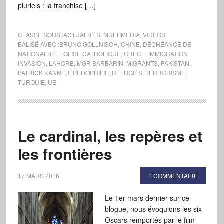
pluriels : la franchise […]
CLASSÉ SOUS :
ACTUALITÉS
,
MULTIMÉDIA
,
VIDÉOS
BALISÉ AVEC :
BRUNO GOLLNISCH
,
CHINE
,
DÉCHÉANCE DE
NATIONALITÉ
,
EGLISE CATHOLIQUE
,
GRÈCE
,
IMMIGRATION
INVASION
,
LAHORE
,
MGR BARBARIN
,
MIGRANTS
,
PAKISTAN
,
PATRICK KANNER
,
PÉDOPHILIE
,
RÉFUGIÉS
,
TERRORISME
,
TURQUIE
,
UE
Le cardinal, les repères et
les frontières
17 MARS 2016
1 COMMENTAIRE
Le 1er mars dernier sur ce
blogue, nous évoquions les six
Oscars remportés par le film