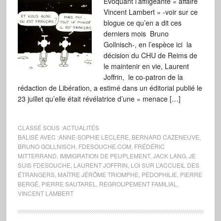
Evoquant l’affligeante « affaire
Vincent Lambert » -voir sur ce
blogue ce qu’en a dit ces
derniers mois Bruno
Gollnisch-, en l’espèce ici la
décision du CHU de Reims de
le maintenir en vie, Laurent
Joffrin, le co-patron de la
rédaction de Libération, a estimé dans un éditorial publié le
23 juillet qu’elle était révélatrice d’une « menace […]
CLASSÉ SOUS :
ACTUALITÉS
BALISÉ AVEC :
ANNE-SOPHIE LECLÈRE
,
BERNARD CAZENEUVE
,
BRUNO GOLLNISCH
,
FDESOUCHE.COM
,
FRÉDÉRIC
MITTERRAND
,
IMMIGRATION DE PEUPLEMENT
,
JACK LANG
,
JE
SUIS FDESOUCHE
,
LAURENT JOFFRIN
,
LOI SUR L’ACCUEIL DES
ÉTRANGERS
,
MAÎTRE JÉRÔME TRIOMPHE
,
PÉDOPHILIE
,
PIERRE
BERGÉ
,
PIERRE SAUTAREL
,
REGROUPEMENT FAMILIAL
,
VINCENT LAMBERT