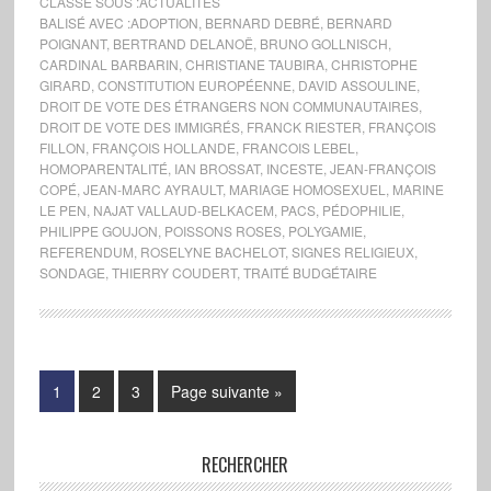
CLASSÉ SOUS :
ACTUALITÉS
BALISÉ AVEC :
ADOPTION
,
BERNARD DEBRÉ
,
BERNARD
POIGNANT
,
BERTRAND DELANOË
,
BRUNO GOLLNISCH
,
CARDINAL BARBARIN
,
CHRISTIANE TAUBIRA
,
CHRISTOPHE
GIRARD
,
CONSTITUTION EUROPÉENNE
,
DAVID ASSOULINE
,
DROIT DE VOTE DES ÉTRANGERS NON COMMUNAUTAIRES
,
DROIT DE VOTE DES IMMIGRÉS
,
FRANCK RIESTER
,
FRANÇOIS
FILLON
,
FRANÇOIS HOLLANDE
,
FRANCOIS LEBEL
,
HOMOPARENTALITÉ
,
IAN BROSSAT
,
INCESTE
,
JEAN-FRANÇOIS
COPÉ
,
JEAN-MARC AYRAULT
,
MARIAGE HOMOSEXUEL
,
MARINE
LE PEN
,
NAJAT VALLAUD-BELKACEM
,
PACS
,
PÉDOPHILIE
,
PHILIPPE GOUJON
,
POISSONS ROSES
,
POLYGAMIE
,
REFERENDUM
,
ROSELYNE BACHELOT
,
SIGNES RELIGIEUX
,
SONDAGE
,
THIERRY COUDERT
,
TRAITÉ BUDGÉTAIRE
1
2
3
Page suivante »
RECHERCHER