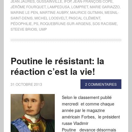
JEAN JAURÈS
,
GUSSAINVILLE
,
IFOP
,
JEAN-FRANÇOIS COPÉ
,
JÉRÔME FOURQUET
,
LAMPEDUSA
,
LOMPRET
,
MARIE GARIAZZO
,
MARINE LE PEN
,
MARTINE AUBRY
,
MAURICE GUTMAN
,
MESNIL-
SAINT-DENIS
,
MICHEL LOOSVELT
,
PASCAL CLÉMENT
,
PÉDOPHILIE
,
PS
,
ROQUEBRUNE-SUR-ARGENS
,
SOS RACISME
,
STEEVE BRIOIS
,
UMP
Poutine le résistant: la
réaction c’est la vie!
31 OCTOBRE 2013
2 COMMENTAIRES
Selon le classement publié
mercredi et comme chaque
année par le magazine
américain Forbes, le président
russe Vladimir
Poutine devance désormais