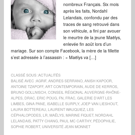
nombreux Français. Six mois
après les faits, Nordahl
Lelandais, confondu par des
traces de sang retrouvé dans
son véhicule, a fini par avouer
le meurtre de la jeune Maëlys,
enlevée fin août lors d’un
mariage. Sur son compte Facebook, la mère de la fillette
s’est adressée à l’assassin : « Maëlys va […]
CLASSÉ SOUS :
ACTUALITÉS
BALISÉ AVEC :
AGRIF
,
ANDRES SERRANO
,
ANISH KAPOOR
,
ANTOINE TZAPOFF
,
ART CONTEMPORAIN
,
AUDE DE KERROS
,
BRUNO GOLLNISCH
,
CONSEIL RÉGIONAL AUVERGNE-RHÔNE-
ALPES
,
DRAC
,
ERIC POUG
,
FN
,
FRAC
,
GALERIE D’ART LES
LIMBES
,
GINA PANE
,
ISABELLE SURPLY
,
JOEP VAN LIESHOUT
,
LAURA BOTTEREAU
,
LAURENT WAUQUIEZ
,
LES
CÉPHALOPODES
,
LR
,
MAËLYS
,
MARINE FIQUET
,
NORDAHL
LELANDAIS
,
PATTY CHANG
,
PAUL MC CARTHY
,
PÉDOPHILIE
,
SOPHIE ROBERT
,
UNIVERSITÉ JEAN MONNET