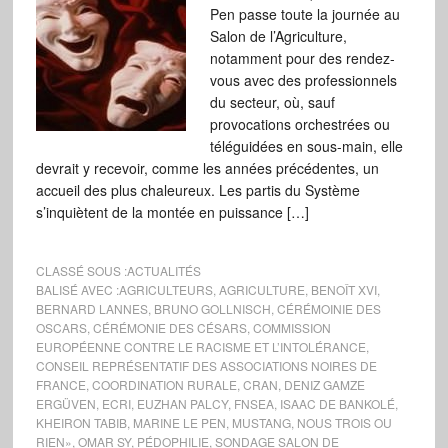
Pen passe toute la journée au
Salon de l’Agriculture,
notamment pour des rendez-
vous avec des professionnels
du secteur, où, sauf
provocations orchestrées ou
téléguidées en sous-main, elle
devrait y recevoir, comme les années précédentes, un
accueil des plus chaleureux. Les partis du Système
s’inquiètent de la montée en puissance […]
CLASSÉ SOUS :
ACTUALITÉS
BALISÉ AVEC :
AGRICULTEURS
,
AGRICULTURE
,
BENOÎT XVI
,
BERNARD LANNES
,
BRUNO GOLLNISCH
,
CÉRÉMOINIE DES
OSCARS
,
CÉRÉMONIE DES CÉSARS
,
COMMISSION
EUROPÉENNE CONTRE LE RACISME ET L’INTOLÉRANCE
,
CONSEIL REPRÉSENTATIF DES ASSOCIATIONS NOIRES DE
FRANCE
,
COORDINATION RURALE
,
CRAN
,
DENIZ GAMZE
ERGÜVEN
,
ECRI
,
EUZHAN PALCY
,
FNSEA
,
ISAAC DE BANKOLÉ
,
KHEIRON TABIB
,
MARINE LE PEN
,
MUSTANG
,
NOUS TROIS OU
RIEN»
,
OMAR SY
,
PÉDOPHILIE
,
SONDAGE SALON DE