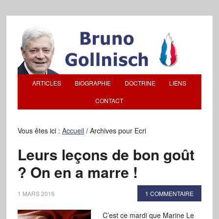
ARTICLES
BIOGRAPHIE
DOCTRINE
LIENS
CONTACT
Vous êtes ici :
Accueil
/
Archives pour Ecri
Leurs leçons de bon goût
? On en a marre !
1 MARS 2016
1 COMMENTAIRE
C’est ce mardi que Marine Le