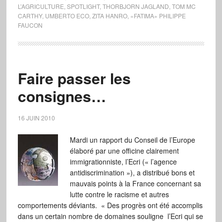
L’AGRICULTURE
,
SPOTLIGHT
,
THORBJORN JAGLAND
,
TOM MC
CARTHY
,
UMBERTO ECO
,
ZITA HANRO
,
«FATIMA» PHILIPPE
FAUCON
Faire passer les
consignes…
16 JUIN 2010
Mardi un rapport du Conseil de l’Europe
élaboré par une officine clairement
immigrationniste, l’Ecri (« l’agence
antidiscrimination »), a distribué bons et
mauvais points à la France concernant sa
lutte contre le racisme et autres
comportements déviants. « Des progrès ont été accomplis
dans un certain nombre de domaines souligne l’Ecri qui se