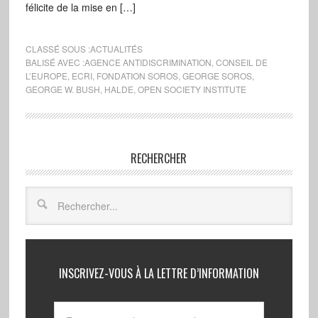
félicite de la mise en […]
CLASSÉ SOUS :
ACTUALITÉS
BALISÉ AVEC :
AGENCE ANTIDISCRIMINATION
,
CONSEIL DE
L’EUROPE
,
ECRI
,
FONDATION SOROS
,
GEORGE SOROS
,
GEORGE W. BUSH
,
HALDE
,
OPEN SOCIETY INSTITUTE
RECHERCHER
INSCRIVEZ-VOUS À LA LETTRE D’INFORMATION