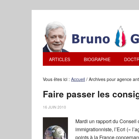
ARTICLES
BIOGRAPHIE
DOCTR
Vous êtes ici :
Accueil
/
Archives pour agence anti
Faire passer les cons
16 JUIN 2010
Mardi un rapport du Conseil 
immigrationniste, l’Ecri (« l’
points à la France concernan