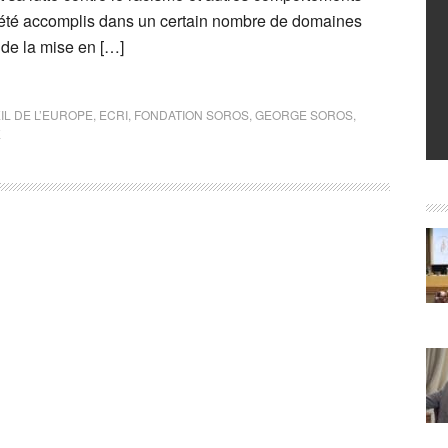
 été accomplis dans un certain nombre de domaines
e de la mise en […]
IL DE L’EUROPE
,
ECRI
,
FONDATION SOROS
,
GEORGE SOROS
,
E