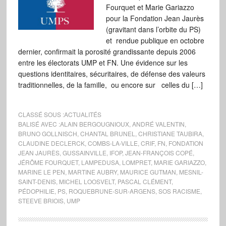
Fourquet et Marie Gariazzo
pour la Fondation Jean Jaurès
(gravitant dans l’orbite du PS)
et rendue publique en octobre
dernier, confirmait la porosité grandissante depuis 2006
entre les électorats UMP et FN. Une évidence sur les
questions identitaires, sécuritaires, de défense des valeurs
traditionnelles, de la famille, ou encore sur celles du […]
CLASSÉ SOUS :
ACTUALITÉS
BALISÉ AVEC :
ALAIN BERGOUGNIOUX
,
ANDRÉ VALENTIN
,
BRUNO GOLLNISCH
,
CHANTAL BRUNEL
,
CHRISTIANE TAUBIRA
,
CLAUDINE DECLERCK
,
COMBS-LA-VILLE
,
CRIF
,
FN
,
FONDATION
JEAN JAURÈS
,
GUSSAINVILLE
,
IFOP
,
JEAN-FRANÇOIS COPÉ
,
JÉRÔME FOURQUET
,
LAMPEDUSA
,
LOMPRET
,
MARIE GARIAZZO
,
MARINE LE PEN
,
MARTINE AUBRY
,
MAURICE GUTMAN
,
MESNIL-
SAINT-DENIS
,
MICHEL LOOSVELT
,
PASCAL CLÉMENT
,
PÉDOPHILIE
,
PS
,
ROQUEBRUNE-SUR-ARGENS
,
SOS RACISME
,
STEEVE BRIOIS
,
UMP