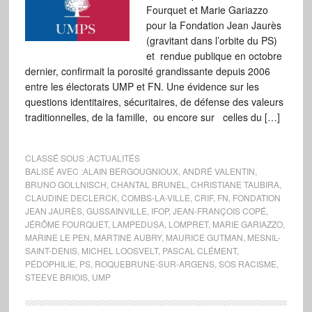
Fourquet et Marie Gariazzo
pour la Fondation Jean Jaurès
(gravitant dans l’orbite du PS)
et rendue publique en octobre
dernier, confirmait la porosité grandissante depuis 2006
entre les électorats UMP et FN. Une évidence sur les
questions identitaires, sécuritaires, de défense des valeurs
traditionnelles, de la famille, ou encore sur celles du […]
CLASSÉ SOUS :
ACTUALITÉS
BALISÉ AVEC :
ALAIN BERGOUGNIOUX
,
ANDRÉ VALENTIN
,
BRUNO GOLLNISCH
,
CHANTAL BRUNEL
,
CHRISTIANE TAUBIRA
,
CLAUDINE DECLERCK
,
COMBS-LA-VILLE
,
CRIF
,
FN
,
FONDATION
JEAN JAURÈS
,
GUSSAINVILLE
,
IFOP
,
JEAN-FRANÇOIS COPÉ
,
JÉRÔME FOURQUET
,
LAMPEDUSA
,
LOMPRET
,
MARIE GARIAZZO
,
MARINE LE PEN
,
MARTINE AUBRY
,
MAURICE GUTMAN
,
MESNIL-
SAINT-DENIS
,
MICHEL LOOSVELT
,
PASCAL CLÉMENT
,
PÉDOPHILIE
,
PS
,
ROQUEBRUNE-SUR-ARGENS
,
SOS RACISME
,
STEEVE BRIOIS
,
UMP