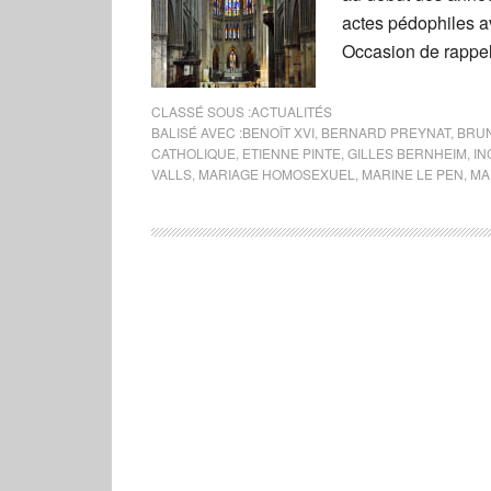
actes pédophiles av
Occasion de rappel
CLASSÉ SOUS :
ACTUALITÉS
BALISÉ AVEC :
BENOÎT XVI
,
BERNARD PREYNAT
,
BRU
CATHOLIQUE
,
ETIENNE PINTE
,
GILLES BERNHEIM
,
IN
VALLS
,
MARIAGE HOMOSEXUEL
,
MARINE LE PEN
,
MA