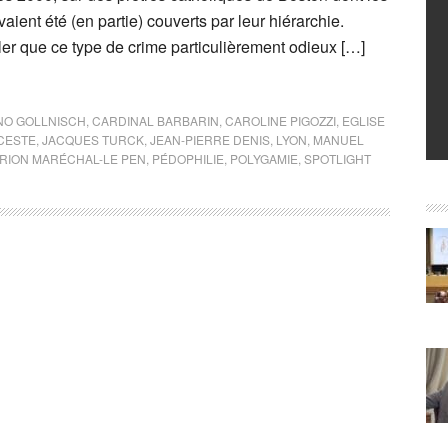
aient été (en partie) couverts par leur hiérarchie.
er que ce type de crime particulièrement odieux […]
NO GOLLNISCH
,
CARDINAL BARBARIN
,
CAROLINE PIGOZZI
,
EGLISE
CESTE
,
JACQUES TURCK
,
JEAN-PIERRE DENIS
,
LYON
,
MANUEL
RION MARÉCHAL-LE PEN
,
PÉDOPHILIE
,
POLYGAMIE
,
SPOTLIGHT