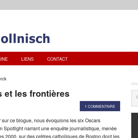
INE
LIENS
CONTACT
urck
 et les frontières
1 COMMENTAIRE
r sur ce blogue, nous évoquions les six Oscars
lm Spotlight narrant une enquête journalistique, menée
s 2000, sur des prêtres catholiques de Boston dont les