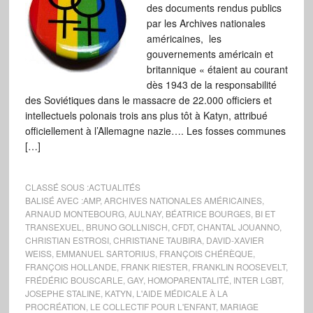
des documents rendus publics
par les Archives nationales
américaines, les
gouvernements américain et
britannique « étaient au courant
dès 1943 de la responsabilité
des Soviétiques dans le massacre de 22.000 officiers et
intellectuels polonais trois ans plus tôt à Katyn, attribué
officiellement à l’Allemagne nazie…. Les fosses communes
[…]
CLASSÉ SOUS :
ACTUALITÉS
BALISÉ AVEC :
AMP
,
ARCHIVES NATIONALES AMÉRICAINES
,
ARNAUD MONTEBOURG
,
AULNAY
,
BÉATRICE BOURGES
,
BI ET
TRANSEXUEL
,
BRUNO GOLLNISCH
,
CFDT
,
CHANTAL JOUANNO
,
CHRISTIAN ESTROSI
,
CHRISTIANE TAUBIRA
,
DAVID-XAVIER
WEISS
,
EMMANUEL SARTORIUS
,
FRANÇOIS CHÉRÈQUE
,
FRANÇOIS HOLLANDE
,
FRANK RIESTER
,
FRANKLIN ROOSEVELT
,
FRÉDÉRIC BOUSCARLE
,
GAY
,
HOMOPARENTALITÉ
,
INTER LGBT
,
JOSEPHE STALINE
,
KATYN
,
L'AIDE MÉDICALE À LA
PROCRÉATION
,
LE COLLECTIF POUR L'ENFANT
,
MARIAGE