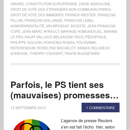
GIRARD
,
CONSTITUTION EUROPÉENNE
,
DAVID ASSOULINE
,
DROIT DE VOTE DES ÉTRANGERS NON COMMUNAUTAIRES
,
DROIT DE VOTE DES IMMIGRÉS
,
FRANCK RIESTER
,
FRANÇOIS
FILLON
,
FRANÇOIS HOLLANDE
,
FRANCOIS LEBEL
,
HOMOPARENTALITÉ
,
IAN BROSSAT
,
INCESTE
,
JEAN-FRANÇOIS
COPÉ
,
JEAN-MARC AYRAULT
,
MARIAGE HOMOSEXUEL
,
MARINE
LE PEN
,
NAJAT VALLAUD-BELKACEM
,
PACS
,
PÉDOPHILIE
,
PHILIPPE GOUJON
,
POISSONS ROSES
,
POLYGAMIE
,
REFERENDUM
,
ROSELYNE BACHELOT
,
SIGNES RELIGIEUX
,
SONDAGE
,
THIERRY COUDERT
,
TRAITÉ BUDGÉTAIRE
Parfois, le PS tient ses
(mauvaises) promesses…
12 SEPTEMBRE 2012
1 COMMENTAIRE
L’agence de presse Reuters
s’en est fait l’écho hier, selon