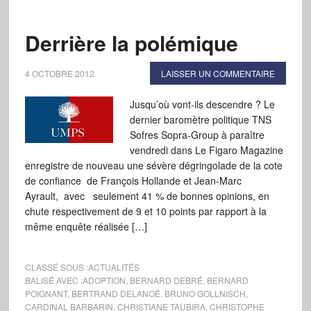
Derrière la polémique
4 OCTOBRE 2012
LAISSER UN COMMENTAIRE
Jusqu’où vont-ils descendre ? Le
dernier baromètre politique TNS
Sofres Sopra-Group à paraître
vendredi dans Le Figaro Magazine
enregistre de nouveau une sévère dégringolade de la cote
de confiance de François Hollande et Jean-Marc
Ayrault, avec seulement 41 % de bonnes opinions, en
chute respectivement de 9 et 10 points par rapport à la
même enquête réalisée […]
CLASSÉ SOUS :
ACTUALITÉS
BALISÉ AVEC :
ADOPTION
,
BERNARD DEBRÉ
,
BERNARD
POIGNANT
,
BERTRAND DELANOË
,
BRUNO GOLLNISCH
,
CARDINAL BARBARIN
,
CHRISTIANE TAUBIRA
,
CHRISTOPHE