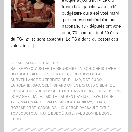
évoque aujourd’hui « Le OUI
franc de la gauche » au traité
budgétaire qui a été voté mardi
par une Assemblée bien peu
nationale. 477 députés ont voté
pour, 70 contre –dont 20 élus
du PS-, 21 se sont abstenus. Le PS a donc eu besoin des
votes du […]
CLASSÉ SOUS :
ACTUALITÉS
BALISÉ AVEC :
AUSTÉRITÉ
,
BRUNO GOLLNISCH
,
CHRISTOPHE
BOUDOT
,
CLAUDE LEVI STRAUSS
,
DIRECTION DE LA
SURVEILLANCE DU TERRITOIRE
,
DJIHAD
,
DST
,
EURO
,
EUROLAND
,
GAO
,
GODF
,
GRAND ORIENT
,
GRAND ORIENT DE
FRANCE
,
GRANDE MOSQUÉE DE STRASBOURG
,
GRÈCE
,
ISLAM
,
ISLAMISME
,
ITALIE
,
LAÏCITÉ
,
LAURENT FABIUS
,
LIBYE
,
LOI DE
1905
,
MALI
,
MANUEL VALLS
,
NICOLAS SARKOZY
,
QATAR
,
ROBESPIERRE
,
SADOU DALLIO
,
SERGE DASSAULT
,
SYRIE
,
TOMBOUCTOU
,
TRAITÉ BUDGÉTAIRE
,
YVES BONNET
,
ZONE
EURO