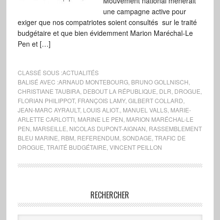
Mouvement national mènerait
une campagne active pour
exiger que nos compatriotes soient consultés sur le traité
budgétaire et que bien évidemment Marion Maréchal-Le
Pen et […]
CLASSÉ SOUS :
ACTUALITÉS
BALISÉ AVEC :
ARNAUD MONTEBOURG
,
BRUNO GOLLNISCH
,
CHRISTIANE TAUBIRA
,
DEBOUT LA RÉPUBLIQUE
,
DLR
,
DROGUE
,
FLORIAN PHILIPPOT
,
FRANÇOIS LAMY
,
GILBERT COLLARD
,
JEAN-MARC AYRAULT
,
LOUIS ALIOT.
,
MANUEL VALLS
,
MARIE-
ARLETTE CARLOTTI
,
MARINE LE PEN
,
MARION MARÉCHAL-LE
PEN
,
MARSEILLE
,
NICOLAS DUPONT-AIGNAN
,
RASSEMBLEMENT
BLEU MARINE
,
RBM
,
REFERENDUM
,
SONDAGE
,
TRAFIC DE
DROGUE
,
TRAITÉ BUDGÉTAIRE
,
VINCENT PEILLON
RECHERCHER