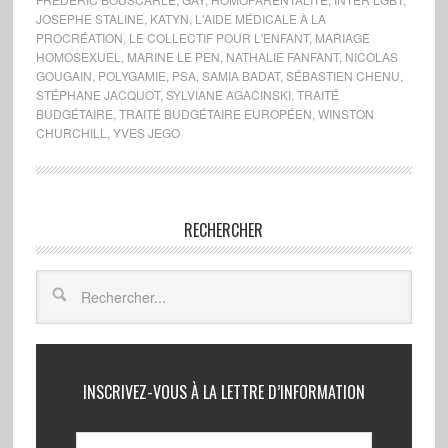
JOSEPHE STALINE
,
KATYN
,
L'AIDE MÉDICALE À LA
PROCRÉATION
,
LE COLLECTIF POUR L'ENFANT
,
MARIAGE
HOMOSEXUEL
,
MARINE LE PEN
,
NATHALIE FANFANT
,
NICOLAS
GOUGAIN
,
POLYGAMIE
,
PSA
,
SAMIA BADAT
,
SÉBASTIEN CHENU
,
STÉPHANE JACQUOT
,
SYLVIANE AGACINSKI
,
TRAITÉ
BUDGÉTAIRE
,
TRAITÉ BUDGÉTAIRE EUROPÉEN
,
WINSTON
CHURCHILL
,
YVES JEGO
RECHERCHER
INSCRIVEZ-VOUS À LA LETTRE D’INFORMATION