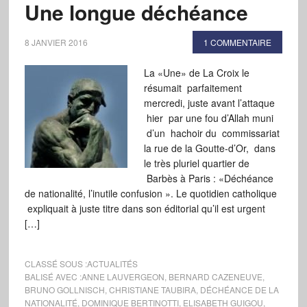
Une longue déchéance
8 JANVIER 2016
1 COMMENTAIRE
La «Une» de La Croix le
résumait parfaitement
mercredi, juste avant l’attaque
hier par une fou d’Allah muni
d’un hachoir du commissariat
la rue de la Goutte-d’Or, dans
le très pluriel quartier de
Barbès à Paris : «Déchéance
de nationalité, l’inutile confusion ». Le quotidien catholique
expliquait à juste titre dans son éditorial qu’il est urgent
[…]
CLASSÉ SOUS :
ACTUALITÉS
BALISÉ AVEC :
ANNE LAUVERGEON
,
BERNARD CAZENEUVE
,
BRUNO GOLLNISCH
,
CHRISTIANE TAUBIRA
,
DÉCHÉANCE DE LA
NATIONALITÉ
,
DOMINIQUE BERTINOTTI
,
ELISABETH GUIGOU
,