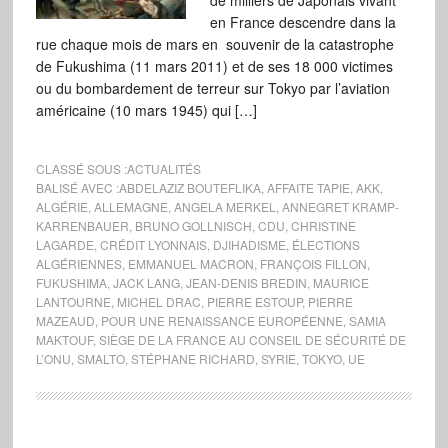
de milliers de Japonais vivant
en France descendre dans la
rue chaque mois de mars en souvenir de la catastrophe
de Fukushima (11 mars 2011) et de ses 18 000 victimes
ou du bombardement de terreur sur Tokyo par l’aviation
américaine (10 mars 1945) qui […]
CLASSÉ SOUS :
ACTUALITÉS
BALISÉ AVEC :
ABDELAZIZ BOUTEFLIKA
,
AFFAITE TAPIE
,
AKK
,
ALGÉRIE
,
ALLEMAGNE
,
ANGELA MERKEL
,
ANNEGRET KRAMP-
KARRENBAUER
,
BRUNO GOLLNISCH
,
CDU
,
CHRISTINE
LAGARDE
,
CRÉDIT LYONNAIS
,
DJIHADISME
,
ÉLECTIONS
ALGÉRIENNES
,
EMMANUEL MACRON
,
FRANÇOIS FILLON
,
FUKUSHIMA
,
JACK LANG
,
JEAN-DENIS BREDIN
,
MAURICE
LANTOURNE
,
MICHEL DRAC
,
PIERRE ESTOUP
,
PIERRE
MAZEAUD
,
POUR UNE RENAISSANCE EUROPÉENNE
,
SAMIA
MAKTOUF
,
SIÈGE DE LA FRANCE AU CONSEIL DE SÉCURITÉ DE
L’ONU
,
SMALTO
,
STÉPHANE RICHARD
,
SYRIE
,
TOKYO
,
UE