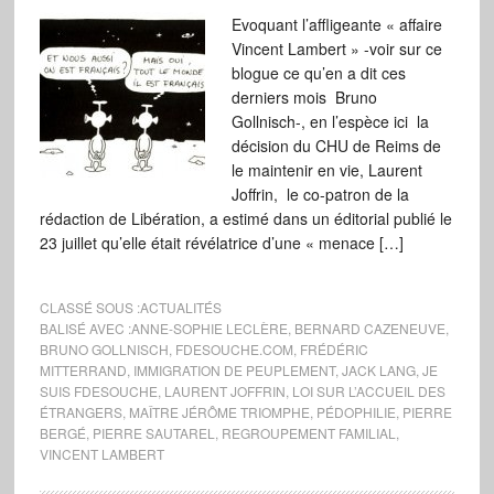
Evoquant l’affligeante « affaire
Vincent Lambert » -voir sur ce
blogue ce qu’en a dit ces
derniers mois Bruno
Gollnisch-, en l’espèce ici la
décision du CHU de Reims de
le maintenir en vie, Laurent
Joffrin, le co-patron de la
rédaction de Libération, a estimé dans un éditorial publié le
23 juillet qu’elle était révélatrice d’une « menace […]
CLASSÉ SOUS :
ACTUALITÉS
BALISÉ AVEC :
ANNE-SOPHIE LECLÈRE
,
BERNARD CAZENEUVE
,
BRUNO GOLLNISCH
,
FDESOUCHE.COM
,
FRÉDÉRIC
MITTERRAND
,
IMMIGRATION DE PEUPLEMENT
,
JACK LANG
,
JE
SUIS FDESOUCHE
,
LAURENT JOFFRIN
,
LOI SUR L’ACCUEIL DES
ÉTRANGERS
,
MAÎTRE JÉRÔME TRIOMPHE
,
PÉDOPHILIE
,
PIERRE
BERGÉ
,
PIERRE SAUTAREL
,
REGROUPEMENT FAMILIAL
,
VINCENT LAMBERT