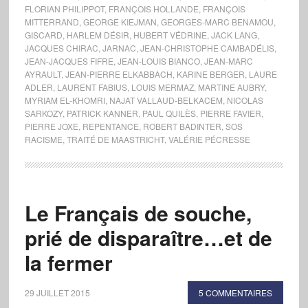
FLORIAN PHILIPPOT
,
FRANÇOIS HOLLANDE
,
FRANÇOIS
MITTERRAND
,
GEORGE KIEJMAN
,
GEORGES-MARC BENAMOU
,
GISCARD
,
HARLEM DÉSIR
,
HUBERT VÉDRINE
,
JACK LANG
,
JACQUES CHIRAC
,
JARNAC
,
JEAN-CHRISTOPHE CAMBADÉLIS
,
JEAN-JACQUES FIFRE
,
JEAN-LOUIS BIANCO
,
JEAN-MARC
AYRAULT
,
JEAN-PIERRE ELKABBACH
,
KARINE BERGER
,
LAURE
ADLER
,
LAURENT FABIUS
,
LOUIS MERMAZ
,
MARTINE AUBRY
,
MYRIAM EL-KHOMRI
,
NAJAT VALLAUD-BELKACEM
,
NICOLAS
SARKOZY
,
PATRICK KANNER
,
PAUL QUILÈS
,
PIERRE FAVIER
,
PIERRE JOXE
,
REPENTANCE
,
ROBERT BADINTER
,
SOS
RACISME
,
TRAITÉ DE MAASTRICHT
,
VALÉRIE PÉCRESSE
Le Français de souche,
prié de disparaître…et de
la fermer
29 JUILLET 2015
5 COMMENTAIRES