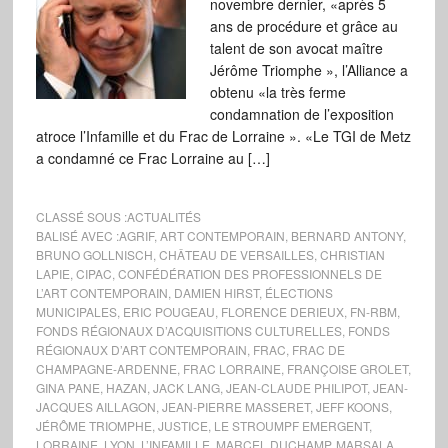
novembre dernier, «après 5
ans de procédure et grâce au
talent de son avocat maître
Jérôme Triomphe », l’Alliance a
obtenu «la très ferme
condamnation de l’exposition
atroce l’Infamille et du Frac de Lorraine ». «Le TGI de Metz
a condamné ce Frac Lorraine au […]
CLASSÉ SOUS :
ACTUALITÉS
BALISÉ AVEC :
AGRIF
,
ART CONTEMPORAIN
,
BERNARD ANTONY
,
BRUNO GOLLNISCH
,
CHÂTEAU DE VERSAILLES
,
CHRISTIAN
LAPIE
,
CIPAC
,
CONFÉDÉRATION DES PROFESSIONNELS DE
L’ART CONTEMPORAIN
,
DAMIEN HIRST
,
ÉLECTIONS
MUNICIPALES
,
ERIC POUGEAU
,
FLORENCE DERIEUX
,
FN-RBM
,
FONDS RÉGIONAUX D’ACQUISITIONS CULTURELLES
,
FONDS
RÉGIONAUX D’ART CONTEMPORAIN
,
FRAC
,
FRAC DE
CHAMPAGNE-ARDENNE
,
FRAC LORRAINE
,
FRANÇOISE GROLET
,
GINA PANE
,
HAZAN
,
JACK LANG
,
JEAN-CLAUDE PHILIPOT
,
JEAN-
JACQUES AILLAGON
,
JEAN-PIERRE MASSERET
,
JEFF KOONS
,
JÉRÔME TRIOMPHE
,
JUSTICE
,
LE STROUMPF EMERGENT
,
LORRAINE
,
LYON
,
L’INFAMILLE
,
MARCEL DUCHAMP
,
MARSALA
,