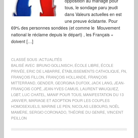
opposition au mariage pour
tous, le sondage paru jeudi
dans Valeurs actuelles en est
une preuve éclatante. Pour
69% des personnes sondées (et comme le Mouvement
national le réclame depuis le départ) , les Français «
doivent […]
CLASSÉ SOUS :
ACTUALITÉS
BALISÉ AVEC :
BRUNO GOLLNISCH
,
ÉCOLE LIBRE
,
ÉCOLE
PRIVÉE
,
ERIC DE LABARRE
,
ÉTABLISSEMENTS CATHOLIQUE
,
FN
,
FRANÇOIS FILLON
,
FRANÇOIS HOLLANDE
,
FRANÇOIS
MITTERRAND
,
GENDER
,
GEORGINA DUFOIX
,
JACK LANG
,
JEAN-
FRANÇOIS COPÉ
,
JEAN-YVES CAMUS
,
LAURENT WAUQUIEZ
,
LGBT
,
LUC CHATEL
,
MANIF POUR TOUS
,
MANIFESTATION DU 13
JANVIER
,
MARIAGE ET ADOPTION POUR LES COUPLES
HOMOSEXUELS
,
MARINE LE PEN
,
NICOLAS LEBOURG
,
NOËL
MAMÈRE
,
SERGIO CORONADO
,
THÉORIE DU GENRE
,
VINCENT
PEILLON