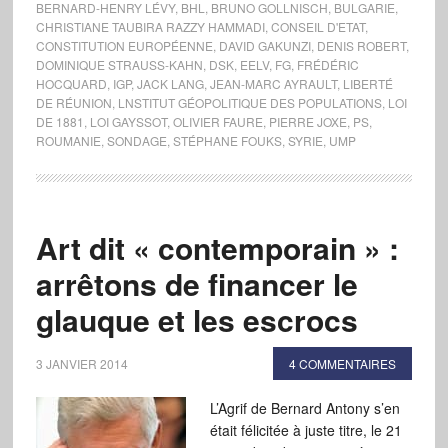
BERNARD-HENRY LÉVY
,
BHL
,
BRUNO GOLLNISCH
,
BULGARIE
,
CHRISTIANE TAUBIRA RAZZY HAMMADI
,
CONSEIL D'ETAT
,
CONSTITUTION EUROPÉENNE
,
DAVID GAKUNZI
,
DENIS ROBERT
,
DOMINIQUE STRAUSS-KAHN
,
DSK
,
EELV
,
FG
,
FRÉDÉRIC
HOCQUARD
,
IGP
,
JACK LANG
,
JEAN-MARC AYRAULT
,
LIBERTÉ
DE RÉUNION
,
LNSTITUT GÉOPOLITIQUE DES POPULATIONS
,
LOI
DE 1881
,
LOI GAYSSOT
,
OLIVIER FAURE
,
PIERRE JOXE
,
PS
,
ROUMANIE
,
SONDAGE
,
STÉPHANE FOUKS
,
SYRIE
,
UMP
Art dit « contemporain » :
arrêtons de financer le
glauque et les escrocs
3 JANVIER 2014
4 COMMENTAIRES
L’Agrif de Bernard Antony s’en
était félicitée à juste titre, le 21