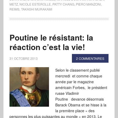
METZ
,
NICOLE ESTEROLLE
,
PATTY CHANG
,
PIERO MANZONI
,
REIMS
,
TAKASHI MURAKAMI
Poutine le résistant: la
réaction c’est la vie!
31 OCTOBRE 2013
2 COMMENTAIRES
Selon le classement publié
mercredi et comme chaque
année par le magazine
américain Forbes, le président
russe Vladimir
Poutine devance désormais
Barack Obama et se hisse à la
la première place « des
personnes les plus puissantes au monde » en 2013. Le