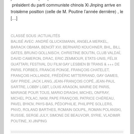
président du parti communiste chinois Xi Jinping arrive en
troisième position (celle de M. Poutine l’année dernière) , le
[…]
CLASSÉ SOUS :
ACTUALITÉS
BALISÉ AVEC :
ANDRÉ GLUCKSMANN
,
ANGELA MERKEL
,
BARACK OBAMA
,
BENOÎT XVI
,
BERNARD KOUCHNER
,
BHL
,
BILL
GATES
,
BRUNO GOLLNISCH
,
CHRISTINE BOUTIN
,
CLUB VALDAÏ
,
DAVID CAMERON
,
DRAC
,
ERIC ZEMMOUR
,
ETATS-UNIS
,
FÉLIX
GUATTARI
,
FESTIVAL DU FILM GAY LESBIEN BI TRANS & +++ DE
PARIS
,
FORBES
,
FRANCIS PONGE
,
FRANÇOIS CHATELET
,
FRANÇOIS HOLLANDE
,
FRÉDÉRIC MITTERRAND
,
GAY GAMES
,
GAY PRIDE
,
JACK LANG
,
JEAN-FRANÇOIS COPÉ
,
JEAN-PAUL
SARTRE
,
LOBBY LGBT
,
LOUIS ARAGON
,
MAIRIE DE PARIS
,
MARIAGE POUR TOUS
,
MARIO DRAGHI
,
MICHEL ONFRAY
,
MICHEL POLAC
,
NKM
,
PAPE FRANÇOIS
,
PATRICE CHÉREAU
,
PAVEL BYKOV
,
PAYS-BAS
,
PÉDOPHILIE
,
PHILIPPE SOLLERS
,
PNVD
,
ROLAND BARTHES
,
ROMAIN GOUPIL
,
ROMAN POLANSKI
,
RUSSIE
,
SERGE JULY
,
SIMONE DE BEAUVOIR
,
SYRIE
,
VLADIMIR
POUTINE
,
XI JINPING