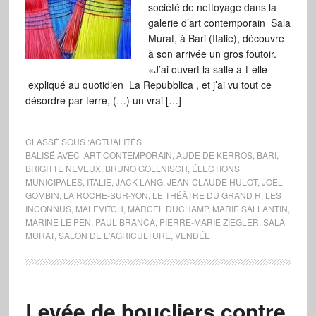
société de nettoyage dans la
galerie d’art contemporain Sala
Murat, à Bari (Italie), découvre
à son arrivée un gros foutoir.
«J’ai ouvert la salle a-t-elle
expliqué au quotidien La Repubblica , et j’ai vu tout ce
désordre par terre, (…) un vrai […]
CLASSÉ SOUS :
ACTUALITÉS
BALISÉ AVEC :
ART CONTEMPORAIN
,
AUDE DE KERROS
,
BARI
,
BRIGITTE NEVEUX
,
BRUNO GOLLNISCH
,
ÉLECTIONS
MUNICIPALES
,
ITALIE
,
JACK LANG
,
JEAN-CLAUDE HULOT
,
JOËL
GOMBIN
,
LA ROCHE-SUR-YON
,
LE THÉÂTRE DU GRAND R
,
LES
INCONNUS
,
MALEVITCH
,
MARCEL DUCHAMP
,
MARIE SALLANTIN
,
MARINE LE PEN
,
PAUL BRANCA
,
PIERRE-MARIE ZIEGLER
,
SALA
MURAT
,
SALON DE L'AGRICULTURE
,
VENDÉE
Levée de boucliers contre