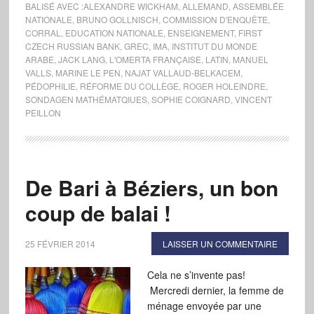
BALISÉ AVEC :
ALEXANDRE WICKHAM
,
ALLEMAND
,
ASSEMBLÉE
NATIONALE
,
BRUNO GOLLNISCH
,
COMMISSION D'ENQUÊTE
,
CORRAL
,
EDUCATION NATIONALE
,
ENSEIGNEMENT
,
FIRST
CZECH RUSSIAN BANK
,
GREC
,
IMA
,
INSTITUT DU MONDE
ARABE
,
JACK LANG
,
L'OMERTA FRANÇAISE
,
LATIN
,
MANUEL
VALLS
,
MARINE LE PEN
,
NAJAT VALLAUD-BELKACEM
,
PÉDOPHILIE
,
RÉFORME DU COLLÈGE
,
ROGER HOLEINDRE
,
SONDAGEN MATHÉMATQIUES
,
SOPHIE COIGNARD
,
VINCENT
PEILLON
De Bari à Béziers, un bon
coup de balai !
25 FÉVRIER 2014
LAISSER UN COMMENTAIRE
Cela ne s’invente pas!
Mercredi dernier, la femme de
ménage envoyée par une