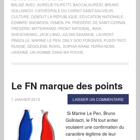
BALISÉ AVEC :
AURÉLIE FILIPETTI
,
BACCALAURÉAT
,
BRUNO
GOLLNISCH
,
CATHÉDRALE DU CHRIST SAINT-SAUVEUR
,
CULTURE
,
DEBOUT LA RÉPUBLIQUE
,
EDUCATION NATIONALE
,
EDWARD SNOWDEN
,
FEMEN
,
FN
,
FRÉDÉRIC DE SAINT-CERNIN
,
FRÉDÉRIC MITTERRAND
,
FRONT NATIONAL
,
INNA
SHEVCHENKO
,
JACK LANG
,
JULIAN ASSANGE
,
LAURENT
PINSOLLE
,
MARINE LE PEN
,
ONLY GOD FORGIVES
,
PUSSY RIOT
,
RUSSIE
,
SÉGOLÈNE ROYAL
,
SOPHIA ARAM
,
TERRA NOVA
,
UKRAINE
,
UN HOMME DANS MA POCHE
Le FN marque des points
7 JANVIER 2013
LAISSER UN COMMENTAIRE
Si Marine Le Pen, Bruno
Gollnisch, le FN tout entier
voulaient une confirmation du
caractère légitime de leur