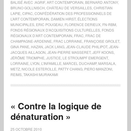
BALISÉ AVEC :
AGRIF
,
ART CONTEMPORAIN
,
BERNARD ANTONY
,
BRUNO GOLLNISCH
,
CHÂTEAU DE VERSAILLES
,
CHRISTIAN
LAPIE
,
CIPAC
,
CONFÉDÉRATION DES PROFESSIONNELS DE
L’ART CONTEMPORAIN
,
DAMIEN HIRST
,
ÉLECTIONS
MUNICIPALES
,
ERIC POUGEAU
,
FLORENCE DERIEUX
,
FN-RBM
,
FONDS RÉGIONAUX D’ACQUISITIONS CULTURELLES
,
FONDS
RÉGIONAUX D’ART CONTEMPORAIN
,
FRAC
,
FRAC DE
CHAMPAGNE-ARDENNE
,
FRAC LORRAINE
,
FRANÇOISE GROLET
,
GINA PANE
,
HAZAN
,
JACK LANG
,
JEAN-CLAUDE PHILIPOT
,
JEAN-
JACQUES AILLAGON
,
JEAN-PIERRE MASSERET
,
JEFF KOONS
,
JÉRÔME TRIOMPHE
,
JUSTICE
,
LE STROUMPF EMERGENT
,
LORRAINE
,
LYON
,
L’INFAMILLE
,
MARCEL DUCHAMP
,
MARSALA
,
METZ
,
NICOLE ESTEROLLE
,
PATTY CHANG
,
PIERO MANZONI
,
REIMS
,
TAKASHI MURAKAMI
« Contre la logique de
dénaturation »
25 OCTOBRE 2010