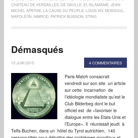
CHÂTEAU DE VERSAILLES
,
DE GAULLE
,
EI
,
ISLAMISME
,
JEAN-
MICHEL APATHIE
,
LA CAUSE DU PEUPLE
,
LOUIS XIV
,
MOSSOUL
,
NAPOLÉON
,
NIMROD
,
PATRICK BUISSON
,
STING
Démasqués
15 JUIN 2015
4 COMMENTAIRES
Paris-Match consacrait
vendredi sur son site un article
sur cette incarnation de
l’idéologie mondialiste qu’est le
Club Bilderbeg dont le but
officiel est de «favoriser le
dialogue entre les Etats-Unis et
l’Europe». Il réunissait jeudi à
Telfs-Buchen, dans un hôtel du Tyrol autrichien, 140
personnalités pour débattre des problèmes mondiaux et