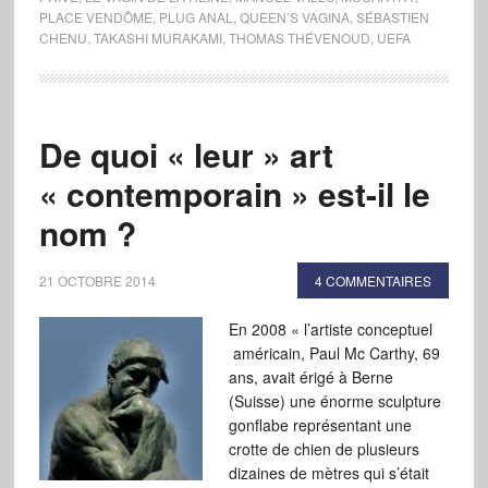
PLACE VENDÔME
,
PLUG ANAL
,
QUEEN’S VAGINA
,
SÉBASTIEN
CHENU
,
TAKASHI MURAKAMI
,
THOMAS THÉVENOUD
,
UEFA
De quoi « leur » art
« contemporain » est-il le
nom ?
21 OCTOBRE 2014
4 COMMENTAIRES
En 2008 « l’artiste conceptuel
américain, Paul Mc Carthy, 69
ans, avait érigé à Berne
(Suisse) une énorme sculpture
gonflabe représentant une
crotte de chien de plusieurs
dizaines de mètres qui s’était