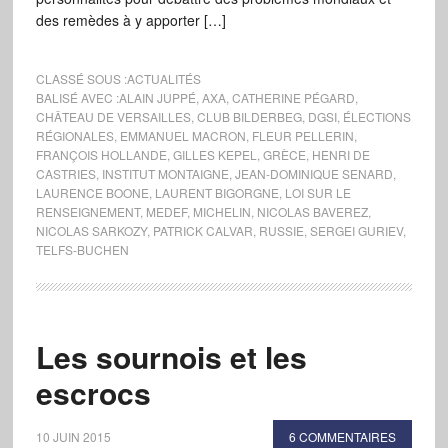
des remèdes à y apporter […]
CLASSÉ SOUS :
ACTUALITÉS
BALISÉ AVEC :
ALAIN JUPPÉ
,
AXA
,
CATHERINE PÉGARD
,
CHÂTEAU DE VERSAILLES
,
CLUB BILDERBEG
,
DGSI
,
ÉLECTIONS
RÉGIONALES
,
EMMANUEL MACRON
,
FLEUR PELLERIN
,
FRANÇOIS HOLLANDE
,
GILLES KEPEL
,
GRÈCE
,
HENRI DE
CASTRIES
,
INSTITUT MONTAIGNE
,
JEAN-DOMINIQUE SENARD
,
LAURENCE BOONE
,
LAURENT BIGORGNE
,
LOI SUR LE
RENSEIGNEMENT
,
MEDEF
,
MICHELIN
,
NICOLAS BAVEREZ
,
NICOLAS SARKOZY
,
PATRICK CALVAR
,
RUSSIE
,
SERGEI GURIEV
,
TELFS-BUCHEN
Les sournois et les
escrocs
10 JUIN 2015
6 COMMENTAIRES