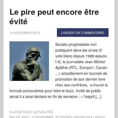
Le pire peut encore être
évité
14 NOVEMBRE 2016
LAISSER UN COMMENTAIRE
Socialo-progressiste non
pratiquant dans les urnes (il
vote blanc depuis 1988 assure-
t-il), le journaliste Jean-Michel
Apâthie (RTL, Europe1, Canal+
…) actuellement en tournée de
promotion de son dernier livre
chez ses confrères, a trouvé la
formule provocatrice pour faire le buzz. Invité de public
sénat il a ainsi déclaré en fin de semaine : « l’esprit […]
CLASSÉ SOUS :
ACTUALITÉS
BALISÉ AVEC :
13 NOVEMBRE
,
ATTENTATS
,
BRUNO GOLLNISCH
,