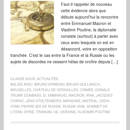
Faut-il rappeler de nouveau
cette évidence alors que
débute aujourd’hui la rencontre
entre Emmanuel Macron et
Vladimir Poutine, la diplomatie
consiste (surtout) à parler avec
ceux avec lesquels on est en
désaccord, voire en opposition
tranchée. C’est le cas entre la France et la Russie ou les
sujets de discordes ne cessent hélas de croître depuis […]
CLASSÉ SOUS :
ACTUALITÉS
BALISÉ AVEC :
BRUNO DRWESKI
,
BRUNO GOLLNISCH
,
BRUXELLES
,
CHÂTEAU DE VERSAILLES
,
CRIMÉE
,
DONALD
TRUMP
,
DONBASS
,
EI
,
EMMANUEL MACRON
,
IRAK
,
JACQUES
CHIRAC
,
JENS STOLTENBERG
,
MAYADINE
,
MISTRAL
,
OSDH
,
OTAN
,
PIERRE IER DE RUSSIE
,
RUSSIE UNIE
,
SOMMET DE
L'OTAN
,
SYRIE
,
TRIANON
,
UE
,
UKRAINE
,
VLADIMIR POUTINE