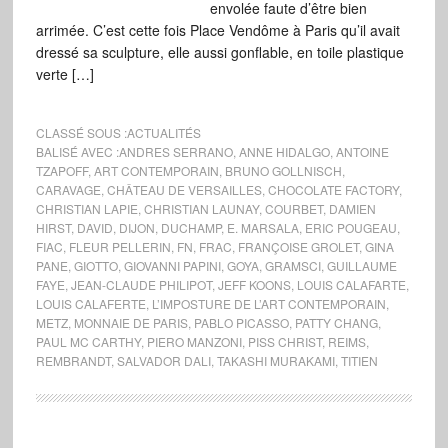
envolée faute d’être bien
arrimée. C’est cette fois Place Vendôme à Paris qu’il avait
dressé sa sculpture, elle aussi gonflable, en toile plastique
verte […]
CLASSÉ SOUS :
ACTUALITÉS
BALISÉ AVEC :
ANDRES SERRANO
,
ANNE HIDALGO
,
ANTOINE
TZAPOFF
,
ART CONTEMPORAIN
,
BRUNO GOLLNISCH
,
CARAVAGE
,
CHÂTEAU DE VERSAILLES
,
CHOCOLATE FACTORY
,
CHRISTIAN LAPIE
,
CHRISTIAN LAUNAY
,
COURBET
,
DAMIEN
HIRST
,
DAVID
,
DIJON
,
DUCHAMP
,
E. MARSALA
,
ERIC POUGEAU
,
FIAC
,
FLEUR PELLERIN
,
FN
,
FRAC
,
FRANÇOISE GROLET
,
GINA
PANE
,
GIOTTO
,
GIOVANNI PAPINI
,
GOYA
,
GRAMSCI
,
GUILLAUME
FAYE
,
JEAN-CLAUDE PHILIPOT
,
JEFF KOONS
,
LOUIS CALAFARTE
,
LOUIS CALAFERTE
,
L’IMPOSTURE DE L’ART CONTEMPORAIN
,
METZ
,
MONNAIE DE PARIS
,
PABLO PICASSO
,
PATTY CHANG
,
PAUL MC CARTHY
,
PIERO MANZONI
,
PISS CHRIST
,
REIMS
,
REMBRANDT
,
SALVADOR DALI
,
TAKASHI MURAKAMI
,
TITIEN