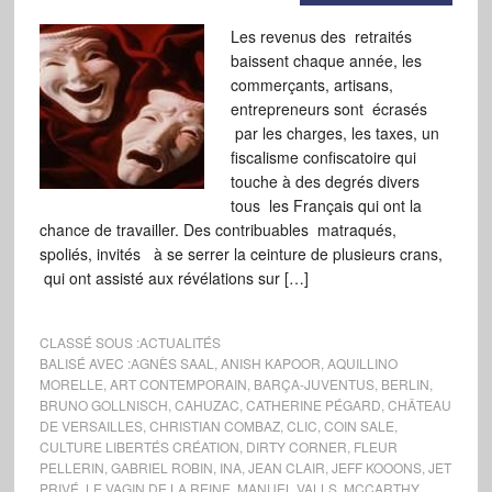
Les revenus des retraités
baissent chaque année, les
commerçants, artisans,
entrepreneurs sont écrasés
par les charges, les taxes, un
fiscalisme confiscatoire qui
touche à des degrés divers
tous les Français qui ont la
chance de travailler. Des contribuables matraqués,
spoliés, invités à se serrer la ceinture de plusieurs crans,
qui ont assisté aux révélations sur […]
CLASSÉ SOUS :
ACTUALITÉS
BALISÉ AVEC :
AGNÈS SAAL
,
ANISH KAPOOR
,
AQUILLINO
MORELLE
,
ART CONTEMPORAIN
,
BARÇA-JUVENTUS
,
BERLIN
,
BRUNO GOLLNISCH
,
CAHUZAC
,
CATHERINE PÉGARD
,
CHÂTEAU
DE VERSAILLES
,
CHRISTIAN COMBAZ
,
CLIC
,
COIN SALE
,
CULTURE LIBERTÉS CRÉATION
,
DIRTY CORNER
,
FLEUR
PELLERIN
,
GABRIEL ROBIN
,
INA
,
JEAN CLAIR
,
JEFF KOOONS
,
JET
PRIVÉ
,
LE VAGIN DE LA REINE
,
MANUEL VALLS
,
MCCARTHY
,