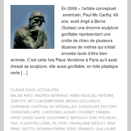
En 2008 « l’artiste conceptuel
américain, Paul Mc Carthy, 69
ans, avait érigé à Berne
(Suisse) une énorme sculpture
gonflabe représentant une
crotte de chien de plusieurs
dizaines de mètres qui s’était
envolée faute d’être bien
arrimée. C’est cette fois Place Vendôme à Paris qu’il avait
dressé sa sculpture, elle aussi gonflable, en toile plastique
verte […]
CLASSÉ SOUS :
ACTUALITÉS
BALISÉ AVEC :
ANDRES SERRANO
,
ANNE HIDALGO
,
ANTOINE
TZAPOFF
,
ART CONTEMPORAIN
,
BRUNO GOLLNISCH
,
CARAVAGE
,
CHÂTEAU DE VERSAILLES
,
CHOCOLATE FACTORY
,
CHRISTIAN LAPIE
,
CHRISTIAN LAUNAY
,
COURBET
,
DAMIEN
HIRST
,
DAVID
,
DIJON
,
DUCHAMP
,
E. MARSALA
,
ERIC POUGEAU
,
FIAC
,
FLEUR PELLERIN
,
FN
,
FRAC
,
FRANÇOISE GROLET
,
GINA
PANE
,
GIOTTO
,
GIOVANNI PAPINI
,
GOYA
,
GRAMSCI
,
GUILLAUME