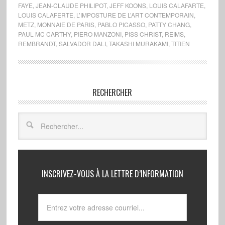
FAYE
,
JEAN-CLAUDE PHILIPOT
,
JEFF KOONS
,
LOUIS CALAFARTE
,
LOUIS CALAFERTE
,
L’IMPOSTURE DE L’ART CONTEMPORAIN
,
METZ
,
MONNAIE DE PARIS
,
PABLO PICASSO
,
PATTY CHANG
,
PAUL MC CARTHY
,
PIERO MANZONI
,
PISS CHRIST
,
REIMS
,
REMBRANDT
,
SALVADOR DALI
,
TAKASHI MURAKAMI
,
TITIEN
RECHERCHER
INSCRIVEZ-VOUS À LA LETTRE D’INFORMATION