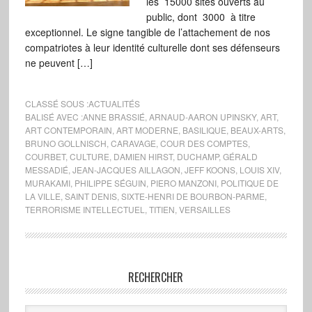
les 15000 sites ouverts au
public, dont 3000 à titre
exceptionnel. Le signe tangible de l’attachement de nos
compatriotes à leur identité culturelle dont ses défenseurs
ne peuvent […]
CLASSÉ SOUS :
ACTUALITÉS
BALISÉ AVEC :
ANNE BRASSIÉ
,
ARNAUD-AARON UPINSKY
,
ART
,
ART CONTEMPORAIN
,
ART MODERNE
,
BASILIQUE
,
BEAUX-ARTS
,
BRUNO GOLLNISCH
,
CARAVAGE
,
COUR DES COMPTES
,
COURBET
,
CULTURE
,
DAMIEN HIRST
,
DUCHAMP
,
GÉRALD
MESSADIÉ
,
JEAN-JACQUES AILLAGON
,
JEFF KOONS
,
LOUIS XIV
,
MURAKAMI
,
PHILIPPE SÉGUIN
,
PIERO MANZONI
,
POLITIQUE DE
LA VILLE
,
SAINT DENIS
,
SIXTE-HENRI DE BOURBON-PARME
,
TERRORISME INTELLECTUEL
,
TITIEN
,
VERSAILLES
RECHERCHER