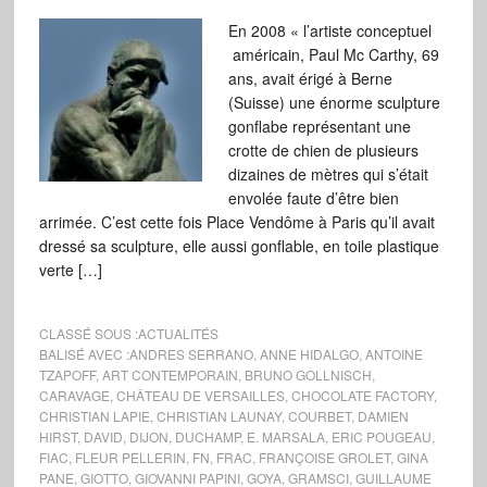
En 2008 « l’artiste conceptuel
américain, Paul Mc Carthy, 69
ans, avait érigé à Berne
(Suisse) une énorme sculpture
gonflabe représentant une
crotte de chien de plusieurs
dizaines de mètres qui s’était
envolée faute d’être bien
arrimée. C’est cette fois Place Vendôme à Paris qu’il avait
dressé sa sculpture, elle aussi gonflable, en toile plastique
verte […]
CLASSÉ SOUS :
ACTUALITÉS
BALISÉ AVEC :
ANDRES SERRANO
,
ANNE HIDALGO
,
ANTOINE
TZAPOFF
,
ART CONTEMPORAIN
,
BRUNO GOLLNISCH
,
CARAVAGE
,
CHÂTEAU DE VERSAILLES
,
CHOCOLATE FACTORY
,
CHRISTIAN LAPIE
,
CHRISTIAN LAUNAY
,
COURBET
,
DAMIEN
HIRST
,
DAVID
,
DIJON
,
DUCHAMP
,
E. MARSALA
,
ERIC POUGEAU
,
FIAC
,
FLEUR PELLERIN
,
FN
,
FRAC
,
FRANÇOISE GROLET
,
GINA
PANE
,
GIOTTO
,
GIOVANNI PAPINI
,
GOYA
,
GRAMSCI
,
GUILLAUME