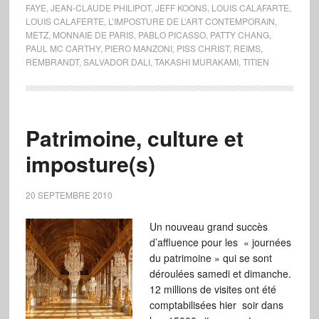
FAYE
,
JEAN-CLAUDE PHILIPOT
,
JEFF KOONS
,
LOUIS CALAFARTE
,
LOUIS CALAFERTE
,
L’IMPOSTURE DE L’ART CONTEMPORAIN
,
METZ
,
MONNAIE DE PARIS
,
PABLO PICASSO
,
PATTY CHANG
,
PAUL MC CARTHY
,
PIERO MANZONI
,
PISS CHRIST
,
REIMS
,
REMBRANDT
,
SALVADOR DALI
,
TAKASHI MURAKAMI
,
TITIEN
Patrimoine, culture et
imposture(s)
20 SEPTEMBRE 2010
Un nouveau grand succès
d’affluence pour les « journées
du patrimoine » qui se sont
déroulées samedi et dimanche.
12 millions de visites ont été
comptabilisées hier soir dans