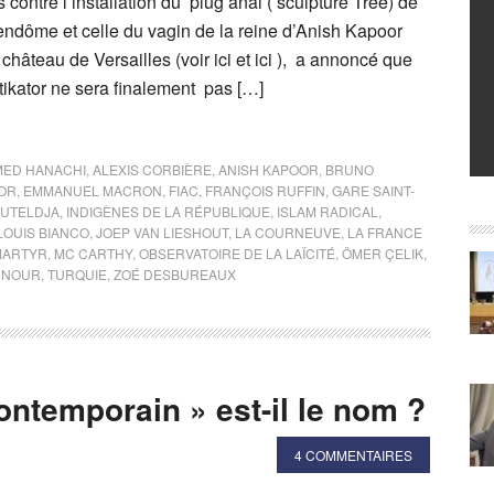
s contre l’installation du plug anal ( sculpture Tree) de
ndôme et celle du vagin de la reine d’Anish Kapoor
château de Versailles (voir ici et ici ), a annoncé que
ikator ne sera finalement pas […]
ED HANACHI
,
ALEXIS CORBIÈRE
,
ANISH KAPOOR
,
BRUNO
OR
,
EMMANUEL MACRON
,
FIAC
,
FRANÇOIS RUFFIN
,
GARE SAINT-
OUTELDJA
,
INDIGÈNES DE LA RÉPUBLIQUE
,
ISLAM RADICAL
,
LOUIS BIANCO
,
JOEP VAN LIESHOUT
,
LA COURNEUVE
,
LA FRANCE
MARTYR
,
MC CARTHY
,
OBSERVATOIRE DE LA LAÏCITÉ
,
ÖMER ÇELIK
,
 NOUR
,
TURQUIE
,
ZOÉ DESBUREAUX
contemporain » est-il le nom ?
4 COMMENTAIRES