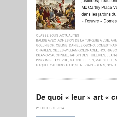
justifiées) réaction
Mc Carthy Place Ve
dans les jardins du 
« l’œuvre » Domest
CLASSÉ SOUS :
ACTUALITÉS
BALISÉ AVEC :
ADHÉSION DE LA TURQUIE À L’UE
,
AHM
GOLLNISCH
,
CÉLINE
,
DANIÈLE OBONO
,
DOMESTIKAT
CHARLES
,
GILLES-WILLIAM GOLDNAGEL
,
HOURIA B
ISLAMO-GAUCHISME
,
JARDIN DES TUILERIES
,
JEAN-
INSOUMISE
,
LOUVRE
,
MARINE LE PEN
,
MARSEILLE
,
RAQUEL GARRIDO
,
RATP
,
SEINE-SAINT-DENIS
,
SONIA
De quoi « leur » art « 
21 OCTOBRE 2014