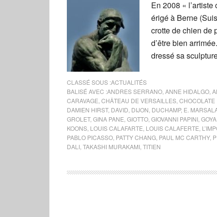
En 2008 « l’artiste
érigé à Berne (Sui
crotte de chien de 
d’être bien arrimée
dressé sa sculpture,
CLASSÉ SOUS :
ACTUALITÉS
BALISÉ AVEC :
ANDRES SERRANO
,
ANNE HIDALGO
,
A
CARAVAGE
,
CHÂTEAU DE VERSAILLES
,
CHOCOLATE 
DAMIEN HIRST
,
DAVID
,
DIJON
,
DUCHAMP
,
E. MARSAL
GROLET
,
GINA PANE
,
GIOTTO
,
GIOVANNI PAPINI
,
GOYA
KOONS
,
LOUIS CALAFARTE
,
LOUIS CALAFERTE
,
L’IM
PABLO PICASSO
,
PATTY CHANG
,
PAUL MC CARTHY
,
P
DALI
,
TAKASHI MURAKAMI
,
TITIEN