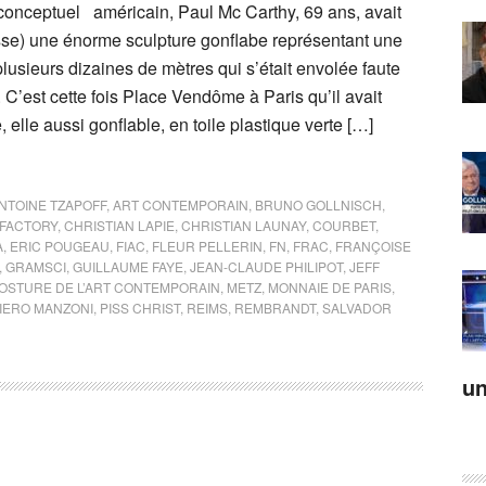
 conceptuel américain, Paul Mc Carthy, 69 ans, avait
sse) une énorme sculpture gonflabe représentant une
plusieurs dizaines de mètres qui s’était envolée faute
. C’est cette fois Place Vendôme à Paris qu’il avait
 elle aussi gonflable, en toile plastique verte […]
NTOINE TZAPOFF
,
ART CONTEMPORAIN
,
BRUNO GOLLNISCH
,
FACTORY
,
CHRISTIAN LAPIE
,
CHRISTIAN LAUNAY
,
COURBET
,
A
,
ERIC POUGEAU
,
FIAC
,
FLEUR PELLERIN
,
FN
,
FRAC
,
FRANÇOISE
,
GRAMSCI
,
GUILLAUME FAYE
,
JEAN-CLAUDE PHILIPOT
,
JEFF
POSTURE DE L’ART CONTEMPORAIN
,
METZ
,
MONNAIE DE PARIS
,
IERO MANZONI
,
PISS CHRIST
,
REIMS
,
REMBRANDT
,
SALVADOR
un