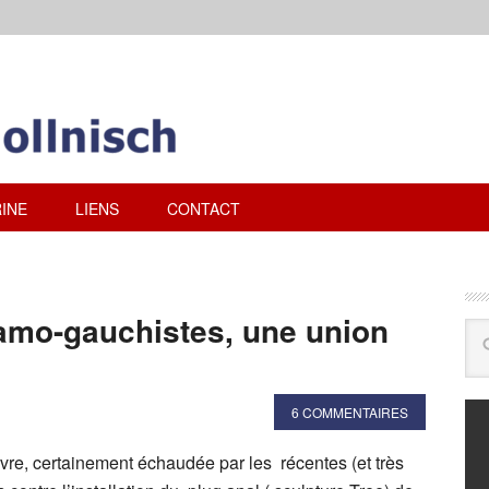
INE
LIENS
CONTACT
lamo-gauchistes, une union
6 COMMENTAIRES
vre, certainement échaudée par les récentes (et très