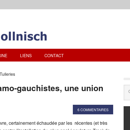
INE
LIENS
CONTACT
Tuileries
lamo-gauchistes, une union
6 COMMENTAIRES
vre, certainement échaudée par les récentes (et très