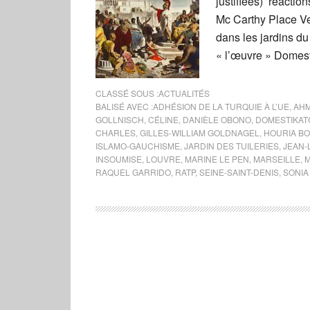
justifiées) réaction
Mc Carthy Place Ve
dans les jardins du 
« l’œuvre » Domest
CLASSÉ SOUS :
ACTUALITÉS
BALISÉ AVEC :
ADHÉSION DE LA TURQUIE À L’UE
,
AHM
GOLLNISCH
,
CÉLINE
,
DANIÈLE OBONO
,
DOMESTIKAT
CHARLES
,
GILLES-WILLIAM GOLDNAGEL
,
HOURIA B
ISLAMO-GAUCHISME
,
JARDIN DES TUILERIES
,
JEAN-
INSOUMISE
,
LOUVRE
,
MARINE LE PEN
,
MARSEILLE
,
RAQUEL GARRIDO
,
RATP
,
SEINE-SAINT-DENIS
,
SONIA