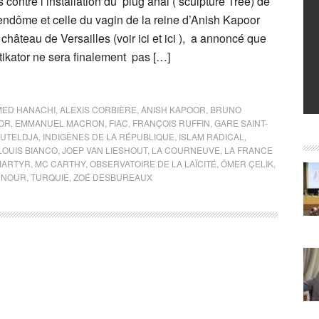
s contre l’installation du plug anal ( sculpture Tree) de
ndôme et celle du vagin de la reine d’Anish Kapoor
château de Versailles (voir ici et ici ), a annoncé que
ikator ne sera finalement pas […]
ED HANACHI
,
ALEXIS CORBIÈRE
,
ANISH KAPOOR
,
BRUNO
OR
,
EMMANUEL MACRON
,
FIAC
,
FRANÇOIS RUFFIN
,
GARE SAINT-
OUTELDJA
,
INDIGÈNES DE LA RÉPUBLIQUE
,
ISLAM RADICAL
,
LOUIS BIANCO
,
JOEP VAN LIESHOUT
,
LA COURNEUVE
,
LA FRANCE
MARTYR
,
MC CARTHY
,
OBSERVATOIRE DE LA LAÏCITÉ
,
ÖMER ÇELIK
,
 NOUR
,
TURQUIE
,
ZOÉ DESBUREAUX