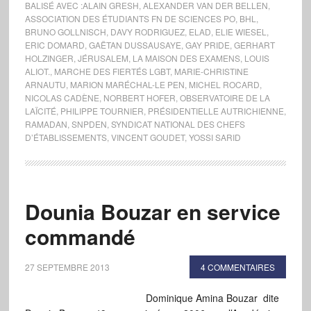
BALISÉ AVEC :
ALAIN GRESH
,
ALEXANDER VAN DER BELLEN
,
ASSOCIATION DES ÉTUDIANTS FN DE SCIENCES PO
,
BHL
,
BRUNO GOLLNISCH
,
DAVY RODRIGUEZ
,
ELAD
,
ELIE WIESEL
,
ERIC DOMARD
,
GAËTAN DUSSAUSAYE
,
GAY PRIDE
,
GERHART
HOLZINGER
,
JÉRUSALEM
,
LA MAISON DES EXAMENS
,
LOUIS
ALIOT.
,
MARCHE DES FIERTÉS LGBT
,
MARIE-CHRISTINE
ARNAUTU
,
MARION MARÉCHAL-LE PEN
,
MICHEL ROCARD
,
NICOLAS CADÈNE
,
NORBERT HOFER
,
OBSERVATOIRE DE LA
LAÏCITÉ
,
PHILIPPE TOURNIER
,
PRÉSIDENTIELLE AUTRICHIENNE
,
RAMADAN
,
SNPDEN
,
SYNDICAT NATIONAL DES CHEFS
D’ÉTABLISSEMENTS
,
VINCENT GOUDET
,
YOSSI SARID
Dounia Bouzar en service
commandé
27 SEPTEMBRE 2013
4 COMMENTAIRES
Dominique Amina Bouzar dite