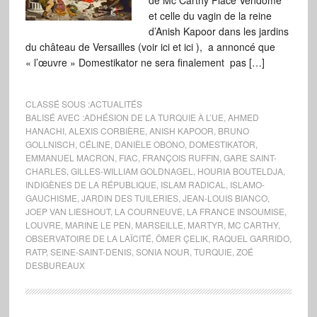
de Mc Carthy Place Vendôme
et celle du vagin de la reine
d’Anish Kapoor dans les jardins
du château de Versailles (voir ici et ici ), a annoncé que
« l’œuvre » Domestikator ne sera finalement pas […]
CLASSÉ SOUS :
ACTUALITÉS
BALISÉ AVEC :
ADHÉSION DE LA TURQUIE À L’UE
,
AHMED
HANACHI
,
ALEXIS CORBIÈRE
,
ANISH KAPOOR
,
BRUNO
GOLLNISCH
,
CÉLINE
,
DANIÈLE OBONO
,
DOMESTIKATOR
,
EMMANUEL MACRON
,
FIAC
,
FRANÇOIS RUFFIN
,
GARE SAINT-
CHARLES
,
GILLES-WILLIAM GOLDNAGEL
,
HOURIA BOUTELDJA
,
INDIGÈNES DE LA RÉPUBLIQUE
,
ISLAM RADICAL
,
ISLAMO-
GAUCHISME
,
JARDIN DES TUILERIES
,
JEAN-LOUIS BIANCO
,
JOEP VAN LIESHOUT
,
LA COURNEUVE
,
LA FRANCE INSOUMISE
,
LOUVRE
,
MARINE LE PEN
,
MARSEILLE
,
MARTYR
,
MC CARTHY
,
OBSERVATOIRE DE LA LAÏCITÉ
,
ÖMER ÇELIK
,
RAQUEL GARRIDO
,
RATP
,
SEINE-SAINT-DENIS
,
SONIA NOUR
,
TURQUIE
,
ZOÉ
DESBUREAUX