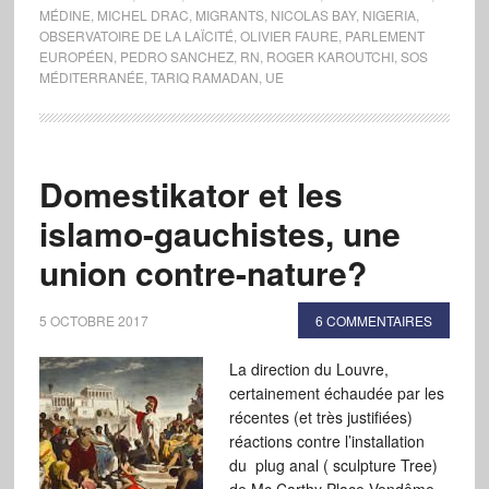
MÉDINE
,
MICHEL DRAC
,
MIGRANTS
,
NICOLAS BAY
,
NIGERIA
,
OBSERVATOIRE DE LA LAÏCITÉ
,
OLIVIER FAURE
,
PARLEMENT
EUROPÉEN
,
PEDRO SANCHEZ
,
RN
,
ROGER KAROUTCHI
,
SOS
MÉDITERRANÉE
,
TARIQ RAMADAN
,
UE
Domestikator et les
islamo-gauchistes, une
union contre-nature?
5 OCTOBRE 2017
6 COMMENTAIRES
La direction du Louvre,
certainement échaudée par les
récentes (et très justifiées)
réactions contre l’installation
du plug anal ( sculpture Tree)