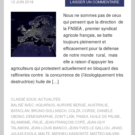
12 JUIN 2018
LAISSER UN COMMENTAIRE
Nous ne sommes pas de ceux
qui pensent que la direction de
la FNSEA , premier syndicat
agricole français, se batte
toujours pleinement et
efficacement pour la défense
de notre monde rural, mais
elle a raison d’appuyer les
agriculteurs qui protestent actuellement en bloquant des
raffineries contre la concurrence de (l’écologiquement très
destructrice) huile de […]
CLASSÉ SOUS :
ACTUALITÉS
BALISÉ AVEC :
AQUARIUS
,
AURORE BERGÉ
,
AUSTRALIE
,
BATACLAN
,
BRUNO GOLLNISCH
,
COLZA
,
CORSE
,
DANIÈLE
OBONO
,
DÉMOGRAPHIE
,
DON'T LAÏK
,
FNSEA
,
HUILE DE PALME
,
ISLAMISME
,
ITALIE
,
JEAN-FRANÇOIS COPÉ
,
JEAN-GUY
TALAMONI
,
JEAN-LOUIS BIANCO
,
JEAN-YVES LE GALLOU
,
JIHAD
,
JULIUS EVOLA
,
MALTE
,
MATHIEU KASSOVITZ
,
MATTEO SALVINI
,