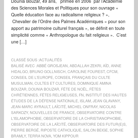
Dounia Bouzar, 49 ans, primée en 2006 par l’Académie
des Sciences Morales et Politiques pour son ouvrage «
Quelle éducation face au radicalisme religieux ? »,
Chevalier de l’Ordre des Palmes Académiques « pour son
apport au patrimoine culturel français », se définit en toute
simplicité comme « Anthropologue du fait religieux ». C’est
une […]
CLASSÉ SOUS :
ACTUALITÉS
BALISÉ AVEC :
ABBÉ GROSJEAN
,
ABDALLAH ZEKRI
,
AÏD
,
ANNE
HIDALGO
,
BRUNO GOLLNISCH
,
CAROLINE FOUREST
,
CFCM
,
CONSEIL DE L'EUROPE
,
CONSEIL FRANÇAIS DU CULTE
MUSULMAN
,
CULTES ET CULTURES
,
DOMINIQUE AMINA
BOUZAR
,
DOUNIA BOUZAR
,
FÊTE DE NOËL
,
FÊTES
CHRÉTIENNES
,
FÊTES RELIGIEUSES
,
FN
,
INSTITUT DES HAUTES
ÉTUDES DE LA DÉFENSE NATIONALE
,
ISLAM
,
JEAN GLAVANY
,
JEAN-MARC AYRAULT
,
LAÏCITÉ
,
MICHEL ONFRAY
,
NICOLAS
SARKOZY
,
NOUVELLES DE FRANCE
,
OBSERVATOIRE CONTRE
L'ISLAMOPHOBIE
,
OBSERVATOIRE DE LA CHRISTIANOPHOBIE
,
OBSERVATOIRE DE LA LAÏCITÉ
,
OBSERVATOIRE DES FUTUR(E)S
,
PIERRE BERGÉ
,
RIPOSTE CATHOLIQUE
,
SALON BEIGE
,
SOPHIE
BRAMLY
,
TERRA NOVA
,
YOM KIPPOUR