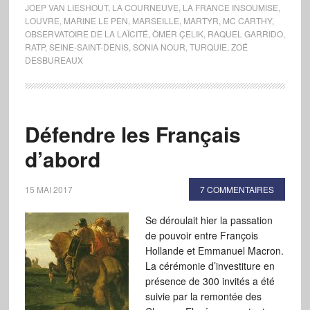
JOEP VAN LIESHOUT
,
LA COURNEUVE
,
LA FRANCE INSOUMISE
,
LOUVRE
,
MARINE LE PEN
,
MARSEILLE
,
MARTYR
,
MC CARTHY
,
OBSERVATOIRE DE LA LAÏCITÉ
,
ÖMER ÇELIK
,
RAQUEL GARRIDO
,
RATP
,
SEINE-SAINT-DENIS
,
SONIA NOUR
,
TURQUIE
,
ZOÉ
DESBUREAUX
Défendre les Français
d’abord
15 MAI 2017
7 COMMENTAIRES
Se déroulait hier la passation
de pouvoir entre François
Hollande et Emmanuel Macron.
La cérémonie d’investiture en
présence de 300 invités a été
suivie par la remontée des