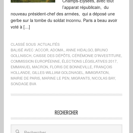
Champs-Elysées, avec tout
l’apparat républicain, du
nouveau président-chef des armées, qui a déposé une
gerbe sur la tombe du soldat inconnu. Paris a beau avoir
voté à […]
CLASSÉ SOUS :
ACTUALITÉS
BALISÉ AVEC :
ACCOR
,
ADOMA.
,
ANNE HIDALGO
,
BRUNO
GOLLNISCH
,
CAISSE DES DÉPÔTS
,
CÉRÉMONIE D'INVESTITURE
,
COMMISSION EUROPÉENNE
,
ÉLECTIONS LÉGISLATIVES 2017
,
EMMANUEL MACRON
,
FLORIS DE BONNEVILLE
,
FRANÇOIS
HOLLANDE
,
GILLES-WILLIAM GOLDNAGEL
,
IMMIGRATION
,
MAIRIE DE PARIS
,
MARINE LE PEN
,
MIGRANTS
,
NICOLAS BAY
,
SONDAGE BVA
RECHERCHER