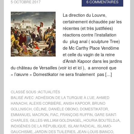
5 OCTOBRE 2017
6 COMMENTAIRES
La direction du Louvre,
certainement échaudée par les
récentes (et très justifiées)
réactions contre l’installation
du plug anal ( sculpture Tree)
de Mc Carthy Place Vendôme
et celle du vagin de la reine
d’Anish Kapoor dans les jardins
du château de Versailles (voir ici et ici ), a annoncé que
« l’œuvre » Domestikator ne sera finalement pas […]
CLASSÉ SOUS :
ACTUALITÉS
BALISÉ AVEC :
ADHÉSION DE LA TURQUIE À L’UE
,
AHMED
HANACHI
,
ALEXIS CORBIÈRE
,
ANISH KAPOOR
,
BRUNO
GOLLNISCH
,
CÉLINE
,
DANIÈLE OBONO
,
DOMESTIKATOR
,
EMMANUEL MACRON
,
FIAC
,
FRANÇOIS RUFFIN
,
GARE SAINT-
CHARLES
,
GILLES-WILLIAM GOLDNAGEL
,
HOURIA BOUTELDJA
,
INDIGÈNES DE LA RÉPUBLIQUE
,
ISLAM RADICAL
,
ISLAMO-
GAUCHISME
,
JARDIN DES TUILERIES
,
JEAN-LOUIS BIANCO
,