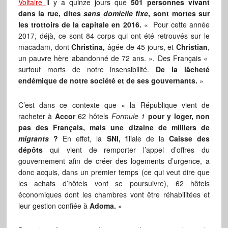
Voltaire
il y a quinze jours que
501 personnes vivant
dans la rue, dites
sans domicile fixe
, sont mortes sur
les trottoirs de la capitale en 2016.
« Pour cette année
2017, déjà, ce sont 84 corps qui ont été retrouvés sur le
macadam, dont
Christina,
âgée de 45 jours, et
Christian
,
un pauvre hère abandonné de 72 ans. ». Des Français «
surtout morts de notre insensibilité.
De la lâcheté
endémique de notre société et de ses gouvernants.
»
C’est dans ce contexte que « la République vient de
racheter à
Accor
62 hôtels
Formule 1
pour y loger, non
pas des Français, mais une dizaine de milliers de
migrants
?
En effet, la
SNI,
filiale de la
Caisse des
dépôts
qui vient de remporter l’appel d’offres du
gouvernement afin de créer des logements d’urgence, a
donc acquis, dans un premier temps (ce qui veut dire que
les achats d’hôtels vont se poursuivre), 62 hôtels
économiques dont les chambres vont être réhabilitées et
leur gestion confiée à
Adoma.
»