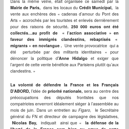
Dans la même veine, était organisée ce samedi par la
Mairie de Paris,
dans les locaux du
Crédit Municipal,
la
vente aux enchères des « cadenas d’amour du Pont des
Arts » accrochés par les touristes et enlevés dernièrement
pour des raisons de sécurité
. 250 000 euros ont été
collectés…au profit de « l’action associative » en
faveur des immigrés clandestins, rebaptisés «
migrants » en novlangue .
Une vente provocatrice qui a
été perturbée par des militants identitaires « pour
dénoncer la politique d
’Anne Hidalgo
et exiger que
l’argent de cette vente bénéficie aux Parisiens plutôt qu’aux
clandestins. »
La volonté de défendre la France et les Français
D’ABORD,
l’idée de
priorité nationale,
sera au centre des
préoccupations des députés frontistes que nos
compatriotes enverront idéalement siéger à l’assemblée au
mois de juin. Dans un entretien au
Figaro,
le Secrétaire
général du FN et directeur de campagne des législatives,
Nicolas Bay,
indiquait ainsi que «
la défense de la