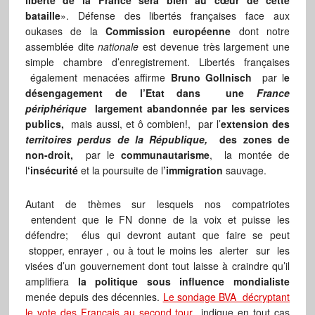
liberté de la France sera bien au cœur de cette
bataille
». Défense des libertés françaises face aux
oukases de la
Commission européenne
dont notre
assemblée dite
nationale
est devenue très largement une
simple chambre d’enregistrement. Libertés françaises
également menacées affirme
Bruno Gollnisch
par l
e
désengagement de l’Etat dans une
France
périphérique
largement abandonnée par les services
publics,
mais aussi, et ô combien!, par l’
extension des
territoires perdus de la République,
des zones de
non-droit,
par le
communautarisme
, la montée de
l
‘insécurité
et la poursuite de l
’immigration
sauvage.
Autant de thèmes sur lesquels nos compatriotes
entendent que le FN donne de la voix et puisse les
défendre; élus qui devront autant que faire se peut
stopper, enrayer , ou à tout le moins les alerter sur les
visées d’un gouvernement dont tout laisse à craindre qu’il
amplifiera
la politique sous influence mondialiste
menée depuis des décennies.
Le sondage BVA décryptant
le vote des Français au second tour
indique en tout cas