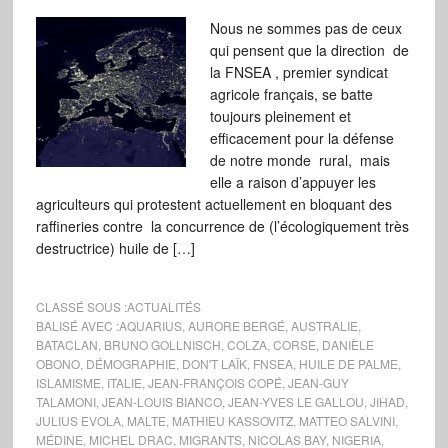
Nous ne sommes pas de ceux
qui pensent que la direction de
la FNSEA , premier syndicat
agricole français, se batte
toujours pleinement et
efficacement pour la défense
de notre monde rural, mais
elle a raison d’appuyer les
agriculteurs qui protestent actuellement en bloquant des
raffineries contre la concurrence de (l’écologiquement très
destructrice) huile de […]
CLASSÉ SOUS :
ACTUALITÉS
BALISÉ AVEC :
AQUARIUS
,
AURORE BERGÉ
,
AUSTRALIE
,
BATACLAN
,
BRUNO GOLLNISCH
,
COLZA
,
CORSE
,
DANIÈLE
OBONO
,
DÉMOGRAPHIE
,
DON'T LAÏK
,
FNSEA
,
HUILE DE PALME
,
ISLAMISME
,
ITALIE
,
JEAN-FRANÇOIS COPÉ
,
JEAN-GUY
TALAMONI
,
JEAN-LOUIS BIANCO
,
JEAN-YVES LE GALLOU
,
JIHAD
,
JULIUS EVOLA
,
MALTE
,
MATHIEU KASSOVITZ
,
MATTEO SALVINI
,
MÉDINE
,
MICHEL DRAC
,
MIGRANTS
,
NICOLAS BAY
,
NIGERIA
,