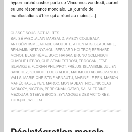
hypermarché casher porte de Vincennes vendredi, auront
eu une résonnance mondiale. La journée de
manifestations d’hier qui a réuni au moins […]
CLASSÉ SOUS :
ACTUALITÉS
BALISÉ AVEC :
ALAIN MARSAUD
,
AMEDY COULIBALY
,
ANTISÉMITISME
,
ARABIE SAOUDITE
,
ATTENTATS
,
BEAUCAIRE
,
BENJAMIN NÉTANYAHOU
,
BERNARD HOLTROP
,
BERNARD
MONOT
,
BLASPHÈME
,
BOKO HARAM
,
BRUNO GOLLNISCH
,
CHARLIE HEBDO
,
CHRISTIAN ESTROSI
,
ERDOGAN
,
ETAT
ISLAMIQUE
,
FLORIAN PHILIPPOT
,
FRÉJUS
,
ISLAMISME
,
JULIEN
SANCHEZ
,
KOUACHI
,
LOUIS ALIOT.
,
MAHMOUD ABBAS
,
MANUEL
VALLS
,
MARIE-CHRISTINE ARNAUTU
,
MARINE LE PEN
,
MARION
MARÉCHAL-LE PEN
,
MAROC
,
MONTAUBAN
,
NICE
,
NICOLAS
SARKOZY
,
NIGERIA
,
PERPIGNAN
,
QATAR
,
SALAHEDDINE
MEZOUAR
,
STEEVE BRIOIS
,
SYNAGOGUE DES VICTOIRES
,
TURQUIE
,
WILLEM
Désintégration morale,