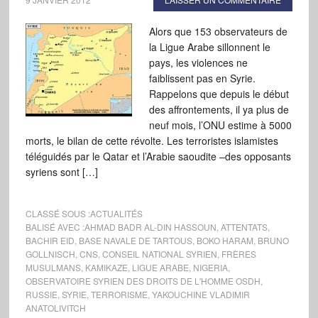
Alors que 153 observateurs de
la Ligue Arabe sillonnent le
pays, les violences ne
faiblissent pas en Syrie.
Rappelons que depuis le début
des affrontements, il ya plus de
neuf mois, l’ONU estime à 5000
morts, le bilan de cette révolte. Les terroristes islamistes
téléguidés par le Qatar et l’Arabie saoudite –des opposants
syriens sont […]
CLASSÉ SOUS :
ACTUALITÉS
BALISÉ AVEC :
AHMAD BADR AL-DIN HASSOUN
,
ATTENTATS
,
BACHIR EID
,
BASE NAVALE DE TARTOUS
,
BOKO HARAM
,
BRUNO
GOLLNISCH
,
CNS
,
CONSEIL NATIONAL SYRIEN
,
FRÈRES
MUSULMANS
,
KAMIKAZE
,
LIGUE ARABE
,
NIGERIA
,
OBSERVATOIRE SYRIEN DES DROITS DE L'HOMME OSDH
,
RUSSIE
,
SYRIE
,
TERRORISME
,
YAKOUCHINE VLADIMIR
ANATOLIVITCH