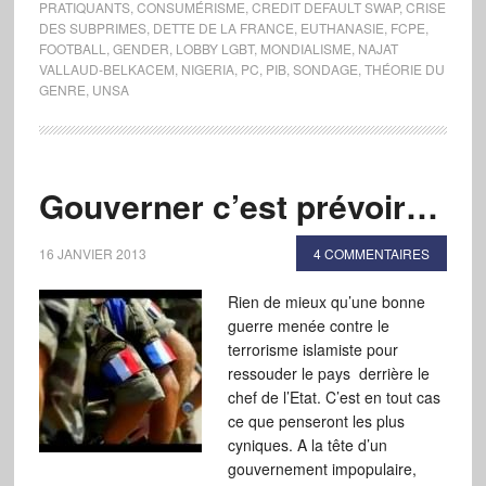
PRATIQUANTS
,
CONSUMÉRISME
,
CREDIT DEFAULT SWAP
,
CRISE
DES SUBPRIMES
,
DETTE DE LA FRANCE
,
EUTHANASIE
,
FCPE
,
FOOTBALL
,
GENDER
,
LOBBY LGBT
,
MONDIALISME
,
NAJAT
VALLAUD-BELKACEM
,
NIGERIA
,
PC
,
PIB
,
SONDAGE
,
THÉORIE DU
GENRE
,
UNSA
Gouverner c’est prévoir…
16 JANVIER 2013
4 COMMENTAIRES
Rien de mieux qu’une bonne
guerre menée contre le
terrorisme islamiste pour
ressouder le pays derrière le
chef de l’Etat. C’est en tout cas
ce que penseront les plus
cyniques. A la tête d’un
gouvernement impopulaire,