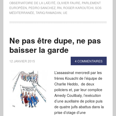
OBSERVATOIRE DE LA LAÏCITÉ
,
OLIVIER FAURE
,
PARLEMENT
EUROPÉEN
,
PEDRO SANCHEZ
,
RN
,
ROGER KAROUTCHI
,
SOS
MÉDITERRANÉE
,
TARIQ RAMADAN
,
UE
Ne pas être dupe, ne pas
baisser la garde
12 JANVIER 2015
4 COMMENTAIRES
L’assassinat mercredi par les
frères Kouachi de l’équipe de
Charlie Heddo, de deux
policiers et, par leur complice
Amedy Coulibaly, l’exécution
d’une auxiliaire de police puis
de quatre juifs abattus dans la
prise d’otage d’une