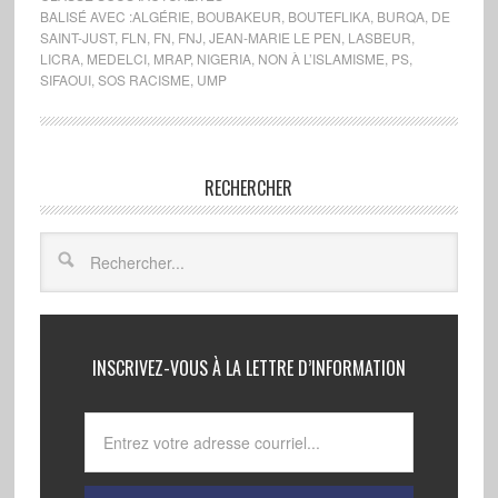
BALISÉ AVEC :
ALGÉRIE
,
BOUBAKEUR
,
BOUTEFLIKA
,
BURQA
,
DE
SAINT-JUST
,
FLN
,
FN
,
FNJ
,
JEAN-MARIE LE PEN
,
LASBEUR
,
LICRA
,
MEDELCI
,
MRAP
,
NIGERIA
,
NON À L’ISLAMISME
,
PS
,
SIFAOUI
,
SOS RACISME
,
UMP
RECHERCHER
INSCRIVEZ-VOUS À LA LETTRE D’INFORMATION