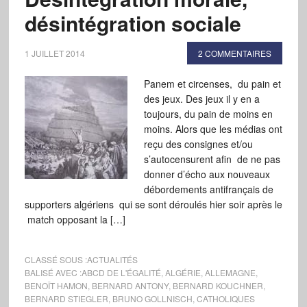
désintégration sociale
1 JUILLET 2014
2 COMMENTAIRES
Panem et circenses, du pain et
des jeux. Des jeux il y en a
toujours, du pain de moins en
moins. Alors que les médias ont
reçu des consignes et/ou
s’autocensurent afin de ne pas
donner d’écho aux nouveaux
débordements antifrançais de
supporters algériens qui se sont déroulés hier soir après le
match opposant la […]
CLASSÉ SOUS :
ACTUALITÉS
BALISÉ AVEC :
ABCD DE L'ÉGALITÉ
,
ALGÉRIE
,
ALLEMAGNE
,
BENOÎT HAMON
,
BERNARD ANTONY
,
BERNARD KOUCHNER
,
BERNARD STIEGLER
,
BRUNO GOLLNISCH
,
CATHOLIQUES