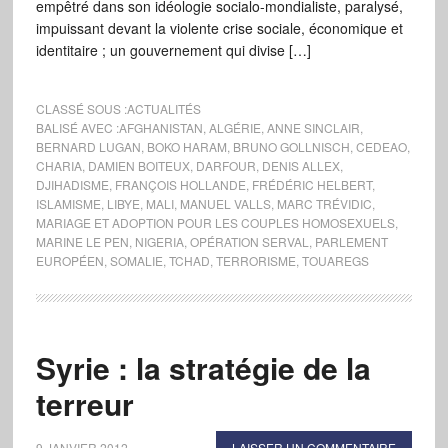
empêtré dans son idéologie socialo-mondialiste, paralysé,
impuissant devant la violente crise sociale, économique et
identitaire ; un gouvernement qui divise […]
CLASSÉ SOUS :
ACTUALITÉS
BALISÉ AVEC :
AFGHANISTAN
,
ALGÉRIE
,
ANNE SINCLAIR
,
BERNARD LUGAN
,
BOKO HARAM
,
BRUNO GOLLNISCH
,
CEDEAO
,
CHARIA
,
DAMIEN BOITEUX
,
DARFOUR
,
DENIS ALLEX
,
DJIHADISME
,
FRANÇOIS HOLLANDE
,
FRÉDÉRIC HELBERT
,
ISLAMISME
,
LIBYE
,
MALI
,
MANUEL VALLS
,
MARC TRÉVIDIC
,
MARIAGE ET ADOPTION POUR LES COUPLES HOMOSEXUELS
,
MARINE LE PEN
,
NIGERIA
,
OPÉRATION SERVAL
,
PARLEMENT
EUROPÉEN
,
SOMALIE
,
TCHAD
,
TERRORISME
,
TOUAREGS
Syrie : la stratégie de la
terreur
9 JANVIER 2012
LAISSER UN COMMENTAIRE