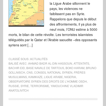
la Ligue Arabe sillonnent le
pays, les violences ne
faiblissent pas en Syrie.
Rappelons que depuis le début
des affrontements, il ya plus de
neuf mois, l’ONU estime à 5000
morts, le bilan de cette révolte. Les terroristes islamistes
téléguidés par le Qatar et l’Arabie saoudite –des opposants
syriens sont […]
CLASSÉ SOUS :
ACTUALITÉS
BALISÉ AVEC :
AHMAD BADR AL-DIN HASSOUN
,
ATTENTATS
,
BACHIR EID
,
BASE NAVALE DE TARTOUS
,
BOKO HARAM
,
BRUNO
GOLLNISCH
,
CNS
,
CONSEIL NATIONAL SYRIEN
,
FRÈRES
MUSULMANS
,
KAMIKAZE
,
LIGUE ARABE
,
NIGERIA
,
OBSERVATOIRE SYRIEN DES DROITS DE L'HOMME OSDH
,
RUSSIE
,
SYRIE
,
TERRORISME
,
YAKOUCHINE VLADIMIR
ANATOLIVITCH