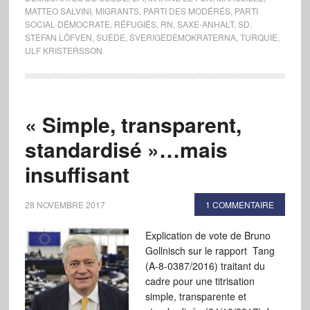
MATTEO SALVINI
,
MIGRANTS
,
PARTI DES MODÉRÉS
,
PARTI
SOCIAL-DÉMOCRATE
,
RÉFUGIÉS
,
RN
,
SAXE-ANHALT
,
SD
,
STEFAN LÖFVEN
,
SUÈDE
,
SVERIGEDEMOKRATERNA
,
TURQUIE
,
ULF KRISTERSSON
« Simple, transparent,
standardisé »…mais
insuffisant
28 NOVEMBRE 2017
1 COMMENTAIRE
Explication de vote de Bruno
Gollnisch sur le rapport Tang
(A-8-0387/2016) traitant du
cadre pour une titrisation
simple, transparente et