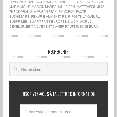
LONDON METAL EXCHANGE
,
MARINE LE PEN
,
MARIO DRAGHI
,
MARIO MONTI
,
MARION MARÉCHAL-LE PEN
,
MATT TAIBBI
,
MIKIS
THEODORAKIS
,
MORGAN STANLEY
,
OXFAM
,
PACTE
BUDGÉTAIRE
,
PÉNURIE ALIMENTAIRE
,
RIPOSTE LAÏQUE
,
RL
,
SUBPRIMES
,
SWAP
,
TRAITÉ EUROPÉEN
,
WDM
,
WORLD
DEVELOPMENT MOVEMENT
,
XAVIER RAUFER
,
ZONE EURO
RECHERCHER
INSCRIVEZ-VOUS À LA LETTRE D’INFORMATION