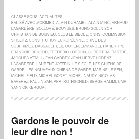
CLASSÉ SOUS :
ACTUALITÉS
BALISÉ AVEC :
ACRIMED
,
ALAIN DUHAMEL
,
ALAIN MINC
,
ARNAUD
LAGARDÈRE
,
BOLLORÉ
,
BOUYUES
,
BRUNO GOLLNISCH
,
CHRISTIAN DE BOISSIEU
,
CLUB LE SIÈCLE
,
CNRS
,
COMMISSION
STIGLITZ
,
CONSTITUTION EUROPÉENNE
,
CRISE DES
SUBPRIMES
,
DASSAULT
,
ELIE COHEN
,
EMMANUEL RATIER
,
FN
,
FRANÇOIS DENORD
,
FRÉDERIC LORDON
,
GILBERT BALBASTRE
,
JACQUES ATTALI
,
JEAN GADREY
,
JEAN-HERVÉ LORENZI
,
LAGARDÈRE
,
LAURENT JOFFRIN
,
LE SIÈCLE
,
LES CHIENS DE
GARDE
,
LES NOUVEAUX CHIENS DE GARDE
,
MARINE LE PEN
,
MICHEL FIELD
,
MICHEL GODET
,
MICHEL NAUDY
,
NICOLAS
BAVEREZ
,
PAUL NIZAN
,
PPR
,
ROTHSCHILD
,
SERGE HALIMI
,
UMP
,
YANNICK KERGOAT
Gardons le pouvoir de
leur dire non !