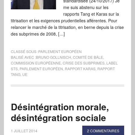
standardisée (24/10/2017) Je
me suis abstenu sur les
rapports Tang et Karas sur la
titrisation et les exigences prudentielles afférentes. Pour
relancer le marché de la titrisation, en berne depuis la crise
des subprimes de 2008, […]
CLASSÉ SOUS :
PARLEMENT EUROPÉEN
BALISÉ AVEC :
BRUNO GOLLNISCH
,
COMITÉ DE BÂLE
,
COMMISSION EUROPÉENNE
,
CRISE DES SUBPRIMES
,
LABEL
STS
,
PARLEMENT EUROPÉEN
,
RAPPORT KARAS
,
RAPPORT
TANG
,
UE
Désintégration morale,
désintégration sociale
1 JUILLET 2014
2 COMMENTAIRES