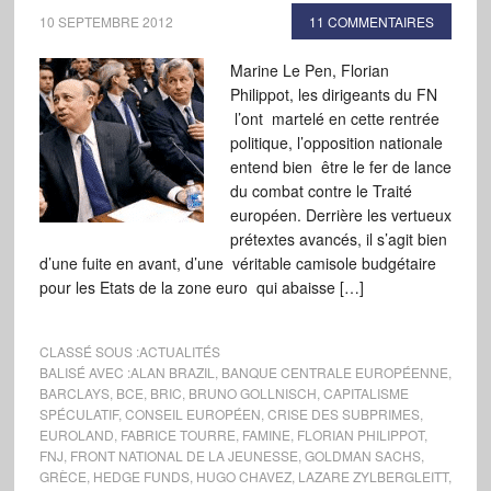
10 SEPTEMBRE 2012
11 COMMENTAIRES
Marine Le Pen, Florian
Philippot, les dirigeants du FN
l’ont martelé en cette rentrée
politique, l’opposition nationale
entend bien être le fer de lance
du combat contre le Traité
européen. Derrière les vertueux
prétextes avancés, il s’agit bien
d’une fuite en avant, d’une véritable camisole budgétaire
pour les Etats de la zone euro qui abaisse […]
CLASSÉ SOUS :
ACTUALITÉS
BALISÉ AVEC :
ALAN BRAZIL
,
BANQUE CENTRALE EUROPÉENNE
,
BARCLAYS
,
BCE
,
BRIC
,
BRUNO GOLLNISCH
,
CAPITALISME
SPÉCULATIF
,
CONSEIL EUROPÉEN
,
CRISE DES SUBPRIMES
,
EUROLAND
,
FABRICE TOURRE
,
FAMINE
,
FLORIAN PHILIPPOT
,
FNJ
,
FRONT NATIONAL DE LA JEUNESSE
,
GOLDMAN SACHS
,
GRÈCE
,
HEDGE FUNDS
,
HUGO CHAVEZ
,
LAZARE ZYLBERGLEITT
,