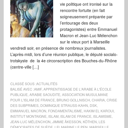
vie politique ont ironisé sur la
rencontre fortuite (en fait
soigneusement préparée par
l’entourage des deux
protagonistes) entre Emmanuel
Macron et Jean-Luc Mélenchon
sur le vieux port à Marseille
vendredi soir, en présence de nombreux journalistes.
L’après-midi, lors d’une réunion publique, le député socialo-
trotskyste de la 4e circonscription des Bouches-du-Rhône
(centre-ville […]
CLASSÉ SOUS :
ACTUALITÉS
BALISÉ AVEC :
AMIF
,
APPRENTISSAGE DE L'ARABE À L'ÉCOLE
PUBLIQUE
,
ARABIE SAOUDITE
,
ASSOCIATION MUSULMANE
POUR L'ISLAM DE FRANCE
,
BRUNO GOLLNISCH
,
CHARIA
,
CRISE
DES SUBPRIMES
,
DOMINIQUE STRAUSS-KAHN
,
DSK
,
EMMANUEL MACRON
,
FONDAMENTALISME
,
HAKIM EL KAROUI
,
INSTITUT MONTAIGNE
,
ISLAM
,
ISLAM DE FRANCE
,
ISLAMISME
,
JEAN-LUC MÉLENCHON
,
JIMMIE ÅKESSON
,
KÖTHEN
,
LES
DÉMOCRATES DE SUÈDE
,
LFI
,
MARINE LE PEN
,
MARSEILLE
,