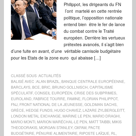
Philippot, les dirigeants du FN
l’ont martelé en cette rentrée
politique, l’opposition nationale
entend bien être le fer de lance
du combat contre le Traité
européen. Derrière les vertueux
prétextes avancés, il s’agit bien
d’une fuite en avant, d’une véritable camisole budgétaire
pour les Etats de la zone euro qui abaisse […]
CLASSÉ SOUS :
ACTUALITÉS
BALISÉ AVEC :
ALAN BRAZIL
,
BANQUE CENTRALE EUROPÉENNE
,
BARCLAYS
,
BCE
,
BRIC
,
BRUNO GOLLNISCH
,
CAPITALISME
SPÉCULATIF
,
CONSEIL EUROPÉEN
,
CRISE DES SUBPRIMES
,
EUROLAND
,
FABRICE TOURRE
,
FAMINE
,
FLORIAN PHILIPPOT
,
FNJ
,
FRONT NATIONAL DE LA JEUNESSE
,
GOLDMAN SACHS
,
GRÈCE
,
HEDGE FUNDS
,
HUGO CHAVEZ
,
LAZARE ZYLBERGLEITT
,
LONDON METAL EXCHANGE
,
MARINE LE PEN
,
MARIO DRAGHI
,
MARIO MONTI
,
MARION MARÉCHAL-LE PEN
,
MATT TAIBBI
,
MIKIS
THEODORAKIS
,
MORGAN STANLEY
,
OXFAM
,
PACTE
BUDGÉTAIRE
,
PÉNURIE ALIMENTAIRE
,
RIPOSTE LAÏQUE
,
RL
,