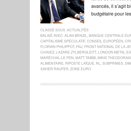
avancés, il s’agit 
budgétaire pour le
CLASSÉ SOUS :
ACTUALITÉS
BALISÉ AVEC :
ALAN BRAZIL
,
BANQUE CENTRALE EU
CAPITALISME SPÉCULATIF
,
CONSEIL EUROPÉEN
,
CR
FLORIAN PHILIPPOT
,
FNJ
,
FRONT NATIONAL DE LA J
CHAVEZ
,
LAZARE ZYLBERGLEITT
,
LONDON METAL E
MARÉCHAL-LE PEN
,
MATT TAIBBI
,
MIKIS THEODORAK
ALIMENTAIRE
,
RIPOSTE LAÏQUE
,
RL
,
SUBPRIMES
,
SW
XAVIER RAUFER
,
ZONE EURO