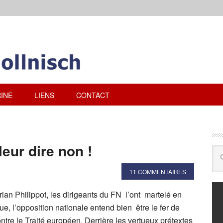
INE
LIENS
CONTACT
eur dire non !
11 COMMENTAIRES
ian Philippot, les dirigeants du FN l’ont martelé en
que, l’opposition nationale entend bien être le fer de
tre le Traité européen. Derrière les vertueux prétextes