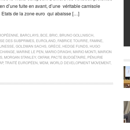
bien d’une fuite en avant, d’une véritable camisole
s Etats de la zone euro qui abaisse […]
ROPÉENNE
,
BARCLAYS
,
BCE
,
BRIC
,
BRUNO GOLLNISCH
,
ISE DES SUBPRIMES
,
EUROLAND
,
FABRICE TOURRE
,
FAMINE
,
EUNESSE
,
GOLDMAN SACHS
,
GRÈCE
,
HEDGE FUNDS
,
HUGO
XCHANGE
,
MARINE LE PEN
,
MARIO DRAGHI
,
MARIO MONTI
,
MARION
IS
,
MORGAN STANLEY
,
OXFAM
,
PACTE BUDGÉTAIRE
,
PÉNURIE
AP
,
TRAITÉ EUROPÉEN
,
WDM
,
WORLD DEVELOPMENT MOVEMENT
,