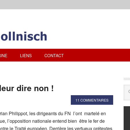
INE
LIENS
CONTACT
eur dire non !
11 COMMENTAIRES
ian Philippot, les dirigeants du FN l’ont martelé en
que, l’opposition nationale entend bien être le fer de
tre le Traité européen. Derrière les vertueux prétextes