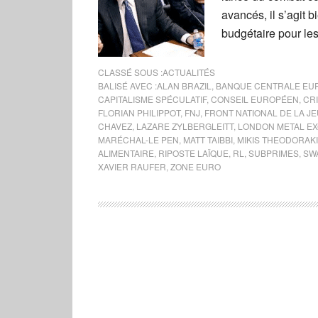
avancés, il s’agit 
budgétaire pour le
CLASSÉ SOUS :
ACTUALITÉS
BALISÉ AVEC :
ALAN BRAZIL
,
BANQUE CENTRALE EU
CAPITALISME SPÉCULATIF
,
CONSEIL EUROPÉEN
,
CR
FLORIAN PHILIPPOT
,
FNJ
,
FRONT NATIONAL DE LA J
CHAVEZ
,
LAZARE ZYLBERGLEITT
,
LONDON METAL E
MARÉCHAL-LE PEN
,
MATT TAIBBI
,
MIKIS THEODORAK
ALIMENTAIRE
,
RIPOSTE LAÏQUE
,
RL
,
SUBPRIMES
,
SW
XAVIER RAUFER
,
ZONE EURO