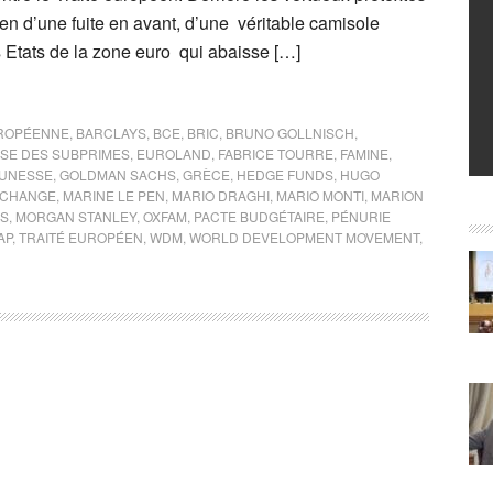
bien d’une fuite en avant, d’une véritable camisole
s Etats de la zone euro qui abaisse […]
ROPÉENNE
,
BARCLAYS
,
BCE
,
BRIC
,
BRUNO GOLLNISCH
,
ISE DES SUBPRIMES
,
EUROLAND
,
FABRICE TOURRE
,
FAMINE
,
EUNESSE
,
GOLDMAN SACHS
,
GRÈCE
,
HEDGE FUNDS
,
HUGO
XCHANGE
,
MARINE LE PEN
,
MARIO DRAGHI
,
MARIO MONTI
,
MARION
IS
,
MORGAN STANLEY
,
OXFAM
,
PACTE BUDGÉTAIRE
,
PÉNURIE
AP
,
TRAITÉ EUROPÉEN
,
WDM
,
WORLD DEVELOPMENT MOVEMENT
,