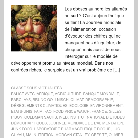
Les obèses au nord les affamés
au sud ? C’est aujourd’hui que
se tient La Journée mondiale
de l’alimentation, occasion
d’évoquer des chiffres qui ne
manquent pas d’inquiéter, de
choquer, mais aussi de nous
interroger sur le modèle de
développement promu au niveau mondial. Dans nos
contrées riches, le surpoids est un vrai problème de […]
CLASSÉ SOUS :
ACTUALITÉS
BALISÉ AVEC :
AFRIQUE
,
AGRICULTURE
,
BANQUE MONDIALE
,
BARCLAYS
,
BRUNO GOLLNISCH
,
CLIMAT
,
DÉMOGRAPHIE
,
DÉRÈGLEMENTS CLIMATIQUES
,
ÉCOLOGIE
,
ENVIRONNEMENT
,
ETATS-UNIS
,
FAIM
,
FAO
,
FOOD PRICE WATCH
,
FRANCE
,
GILLES
PISON
,
GOLDMAN SACHS
,
INED
,
INSTITUT NATIONAL D’ETUDES
DÉMOGRAPHIQUES
,
JOURNÉE MONDIALE DE L'ALIMENTATION
,
JUNK FOOD
,
LABORATOIRE PHARMACEUTIQUE ROCHE
,
LUC
GUYAU
,
MALNUTRITION
,
MORGAN STANLEY
,
OBÉSITÉ
,
OLIVIER