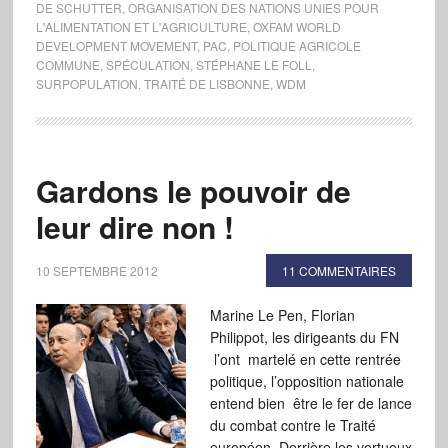
DE SCHUTTER
,
ORGANISATION DES NATIONS UNIES POUR
L'ALIMENTATION ET L'AGRICULTURE
,
OXFAM WORLD
DEVELOPMENT MOVEMENT
,
PAC
,
POLITIQUE AGRICOLE
COMMUNE
,
SPÉCULATION
,
STÉPHANE LE FOLL
,
SURPOPULATION
,
TRAITÉ DE LISBONNE
,
WDM
Gardons le pouvoir de
leur dire non !
10 SEPTEMBRE 2012
11 COMMENTAIRES
Marine Le Pen, Florian
Philippot, les dirigeants du FN
l’ont martelé en cette rentrée
politique, l’opposition nationale
entend bien être le fer de lance
du combat contre le Traité
européen. Derrière les vertueux