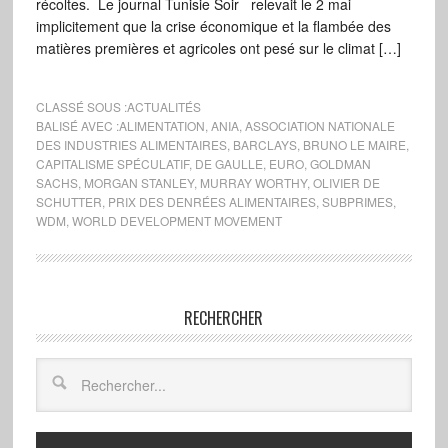
récoltes. Le journal Tunisie Soir relevait le 2 mai
implicitement que la crise économique et la flambée des
matières premières et agricoles ont pesé sur le climat […]
CLASSÉ SOUS :
ACTUALITÉS
BALISÉ AVEC :
ALIMENTATION
,
ANIA
,
ASSOCIATION NATIONALE
DES INDUSTRIES ALIMENTAIRES
,
BARCLAYS
,
BRUNO LE MAIRE
,
CAPITALISME SPÉCULATIF
,
DE GAULLE
,
EURO
,
GOLDMAN
SACHS
,
MORGAN STANLEY
,
MURRAY WORTHY
,
OLIVIER DE
SCHUTTER
,
PRIX DES DENRÉES ALIMENTAIRES
,
SUBPRIMES
,
WDM
,
WORLD DEVELOPMENT MOVEMENT
RECHERCHER