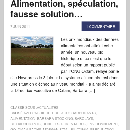
Alimentation, spéculation,
fausse solution…
7 JUIN 2011
1 COMMENTAIRE
Les prix mondiaux des denrées
alimentaires ont atteint cette
année un nouveau pic
historique et ce n’est que le
début selon un rapport publié
par l’ONG Oxfam, relayé par le
site Novopress le 3 juin. « Le système alimentaire est dans
une situation d’échec au niveau mondial » a ainsi déclaré
la Directrice Exécutive de Oxfam, Barbara […]
CLASSÉ SOUS :
ACTUALITÉS
BALISÉ AVEC :
AGRICULTURE
,
AGROCARBURANTS
,
ALIMENTATION
,
BARBARA STOCKING
,
BARCLAYS
,
BIOCARBURANTS
,
DENRÉES ALIMENTAIRES
,
ENVIRONNEMENT
,
GOLDMAN SACHS
,
MORGAN STANLEY
,
OXFAM
,
SPÉCULATION
,