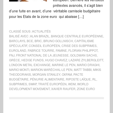
prétextes avancés, il s’agit bien
d’une fuite en avant, d’une véritable camisole budgétaire
pour les Etats de la zone euro qui abaisse […]
CLASSÉ SOUS :
ACTUALITÉS
BALISÉ AVEC :
ALAN BRAZIL
,
BANQUE CENTRALE EUROPÉENNE
,
BARCLAYS
,
BCE
,
BRIC
,
BRUNO GOLLNISCH
,
CAPITALISME
SPÉCULATIF
,
CONSEIL EUROPÉEN
,
CRISE DES SUBPRIMES
,
EUROLAND
,
FABRICE TOURRE
,
FAMINE
,
FLORIAN PHILIPPOT
,
FNJ
,
FRONT NATIONAL DE LA JEUNESSE
,
GOLDMAN SACHS
,
GRÈCE
,
HEDGE FUNDS
,
HUGO CHAVEZ
,
LAZARE ZYLBERGLEITT
,
LONDON METAL EXCHANGE
,
MARINE LE PEN
,
MARIO DRAGHI
,
MARIO MONTI
,
MARION MARÉCHAL-LE PEN
,
MATT TAIBBI
,
MIKIS
THEODORAKIS
,
MORGAN STANLEY
,
OXFAM
,
PACTE
BUDGÉTAIRE
,
PÉNURIE ALIMENTAIRE
,
RIPOSTE LAÏQUE
,
RL
,
SUBPRIMES
,
SWAP
,
TRAITÉ EUROPÉEN
,
WDM
,
WORLD
DEVELOPMENT MOVEMENT
,
XAVIER RAUFER
,
ZONE EURO