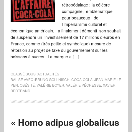
rétropédalage : la célèbre
compagnie, emblématique
pour beaucoup de
l’impérialisme culturel et
économique américain, a finalement démenti son souhait
de suspendre un investissement de 17 millions d’euros en
France, comme (très petite et symbolique) mesure de
rétorsion au projet de taxe du gouvernement sur les
boissons à sucres. La marque a […]
CLASSÉ SOUS :
ACTUALITÉS
BALISÉ AVEC :
BRUNO GOLLNISCH
,
COCA-COLA
,
JEAN-MARIE LE
PEN
,
OBÉSITÉ
,
VALÉRIE BOYER
,
VALÉRIE PÉCRESSE
,
XAVIER
BERTRAND
« Homo adipus globalicus