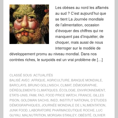
Les obèses au nord les affamés
au sud ? C’est aujourd’hui que
se tient La Journée mondiale
de l’alimentation, occasion
d’évoquer des chiffres qui ne
manquent pas d’inquiéter, de
choquer, mais aussi de nous
interroger sur le modèle de
développement promu au niveau mondial. Dans nos
contrées riches, le surpoids est un vrai problème de […]
CLASSÉ SOUS :
ACTUALITÉS
BALISÉ AVEC :
AFRIQUE
,
AGRICULTURE
,
BANQUE MONDIALE
,
BARCLAYS
,
BRUNO GOLLNISCH
,
CLIMAT
,
DÉMOGRAPHIE
,
DÉRÈGLEMENTS CLIMATIQUES
,
ÉCOLOGIE
,
ENVIRONNEMENT
,
ETATS-UNIS
,
FAIM
,
FAO
,
FOOD PRICE WATCH
,
FRANCE
,
GILLES
PISON
,
GOLDMAN SACHS
,
INED
,
INSTITUT NATIONAL D’ETUDES
DÉMOGRAPHIQUES
,
JOURNÉE MONDIALE DE L'ALIMENTATION
,
JUNK FOOD
,
LABORATOIRE PHARMACEUTIQUE ROCHE
,
LUC
GUYAU
,
MALNUTRITION
,
MORGAN STANLEY
,
OBÉSITÉ
,
OLIVIER