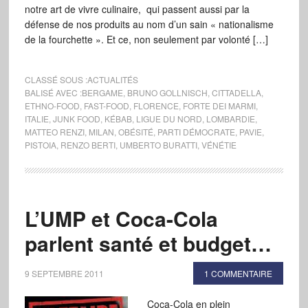
notre art de vivre culinaire, qui passent aussi par la
défense de nos produits au nom d’un sain « nationalisme
de la fourchette ». Et ce, non seulement par volonté […]
CLASSÉ SOUS :
ACTUALITÉS
BALISÉ AVEC :
BERGAME
,
BRUNO GOLLNISCH
,
CITTADELLA
,
ETHNO-FOOD
,
FAST-FOOD
,
FLORENCE
,
FORTE DEI MARMI
,
ITALIE
,
JUNK FOOD
,
KÉBAB
,
LIGUE DU NORD
,
LOMBARDIE
,
MATTEO RENZI
,
MILAN
,
OBÉSITÉ
,
PARTI DÉMOCRATE
,
PAVIE
,
PISTOIA
,
RENZO BERTI
,
UMBERTO BURATTI
,
VÉNÉTIE
L’UMP et Coca-Cola
parlent santé et budget…
9 SEPTEMBRE 2011
1 COMMENTAIRE
Coca-Cola en plein