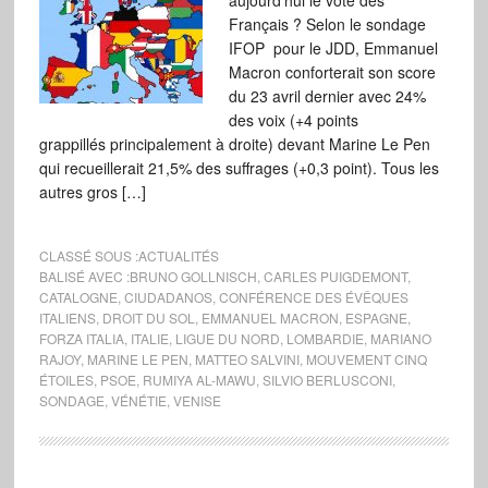
aujourd’hui le vote des
Français ? Selon le sondage
IFOP pour le JDD, Emmanuel
Macron conforterait son score
du 23 avril dernier avec 24%
des voix (+4 points
grappillés principalement à droite) devant Marine Le Pen
qui recueillerait 21,5% des suffrages (+0,3 point). Tous les
autres gros […]
CLASSÉ SOUS :
ACTUALITÉS
BALISÉ AVEC :
BRUNO GOLLNISCH
,
CARLES PUIGDEMONT
,
CATALOGNE
,
CIUDADANOS
,
CONFÉRENCE DES ÉVÊQUES
ITALIENS
,
DROIT DU SOL
,
EMMANUEL MACRON
,
ESPAGNE
,
FORZA ITALIA
,
ITALIE
,
LIGUE DU NORD
,
LOMBARDIE
,
MARIANO
RAJOY
,
MARINE LE PEN
,
MATTEO SALVINI
,
MOUVEMENT CINQ
ÉTOILES
,
PSOE
,
RUMIYA AL-MAWU
,
SILVIO BERLUSCONI
,
SONDAGE
,
VÉNÉTIE
,
VENISE