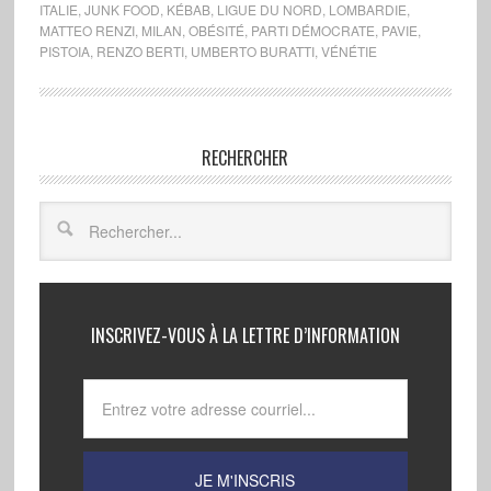
ITALIE
,
JUNK FOOD
,
KÉBAB
,
LIGUE DU NORD
,
LOMBARDIE
,
MATTEO RENZI
,
MILAN
,
OBÉSITÉ
,
PARTI DÉMOCRATE
,
PAVIE
,
PISTOIA
,
RENZO BERTI
,
UMBERTO BURATTI
,
VÉNÉTIE
RECHERCHER
INSCRIVEZ-VOUS À LA LETTRE D’INFORMATION