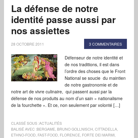
La défense de notre
identité passe aussi par
nos assiettes
28 OCTOBRE 2011
3 COMMENTAIRES
Défenseur de notre identité et
de nos traditions, il est dans
l’ordre des choses que le Front
National se soucie du maintien
de notre gastronomie et de
notre art de vivre culinaire, qui passent aussi par la
défense de nos produits au nom d’un sain « nationalisme
de la fourchette ». Et ce, non seulement par volonté […]
CLASSÉ SOUS :
ACTUALITÉS
BALISÉ AVEC :
BERGAME
,
BRUNO GOLLNISCH
,
CITTADELLA
,
ETHNO-FOOD
,
FAST-FOOD
,
FLORENCE
,
FORTE DEI MARMI
,