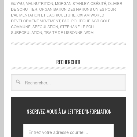
GUYAU
,
MALNUTRITION
,
MORGAN STANLEY
,
OBÉSITÉ
,
OLIVIER
DE SCHUTTER
,
ORGANISATION DES NATIONS UNIES POUR
L'ALIMENTATION ET L'AGRICULTURE
,
OXFAM WORLD
DEVELOPMENT MOVEMENT
,
PAC
,
POLITIQUE AGRICOLE
COMMUNE
,
SPÉCULATION
,
STÉPHANE LE FOLL
,
SURPOPULATION
,
TRAITÉ DE LISBONNE
,
WDM
RECHERCHER
INSCRIVEZ-VOUS À LA LETTRE D’INFORMATION