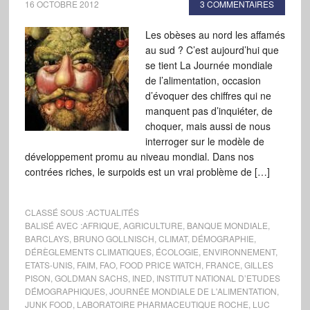
16 OCTOBRE 2012
3 COMMENTAIRES
Les obèses au nord les affamés
au sud ? C’est aujourd’hui que
se tient La Journée mondiale
de l’alimentation, occasion
d’évoquer des chiffres qui ne
manquent pas d’inquiéter, de
choquer, mais aussi de nous
interroger sur le modèle de
développement promu au niveau mondial. Dans nos
contrées riches, le surpoids est un vrai problème de […]
CLASSÉ SOUS :
ACTUALITÉS
BALISÉ AVEC :
AFRIQUE
,
AGRICULTURE
,
BANQUE MONDIALE
,
BARCLAYS
,
BRUNO GOLLNISCH
,
CLIMAT
,
DÉMOGRAPHIE
,
DÉRÈGLEMENTS CLIMATIQUES
,
ÉCOLOGIE
,
ENVIRONNEMENT
,
ETATS-UNIS
,
FAIM
,
FAO
,
FOOD PRICE WATCH
,
FRANCE
,
GILLES
PISON
,
GOLDMAN SACHS
,
INED
,
INSTITUT NATIONAL D’ETUDES
DÉMOGRAPHIQUES
,
JOURNÉE MONDIALE DE L'ALIMENTATION
,
JUNK FOOD
,
LABORATOIRE PHARMACEUTIQUE ROCHE
,
LUC