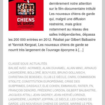
dernièrement notre attention
sur le film-documentaire intitulé
Les nouveaux chiens de garde
qui, malgré une diffusion
restreinte, mais grâce
notamment au réseau des
salles indépendantes, dépassa
les 200 000 entrées en 2012. Réalisé par Gilbert Balbastre
et Yannick Kergoat, Les nouveaux chiens de garde se
nourrit très largement de l’ouvrage éponyme à […]
CLASSÉ SOUS :
ACTUALITÉS
BALISÉ AVEC :
ACRIMED
,
ALAIN DUHAMEL
,
ALAIN MINC
,
ARNAUD
LAGARDÈRE
,
BOLLORÉ
,
BOUYUES
,
BRUNO GOLLNISCH
,
CHRISTIAN DE BOISSIEU
,
CLUB LE SIÈCLE
,
CNRS
,
COMMISSION
STIGLITZ
,
CONSTITUTION EUROPÉENNE
,
CRISE DES
SUBPRIMES
,
DASSAULT
,
ELIE COHEN
,
EMMANUEL RATIER
,
FN
,
FRANÇOIS DENORD
,
FRÉDERIC LORDON
,
GILBERT BALBASTRE
,
JACQUES ATTALI
,
JEAN GADREY
,
JEAN-HERVÉ LORENZI
,
LAGARDÈRE
,
LAURENT JOFFRIN
,
LE SIÈCLE
,
LES CHIENS DE
GARDE
,
LES NOUVEAUX CHIENS DE GARDE
,
MARINE LE PEN
,