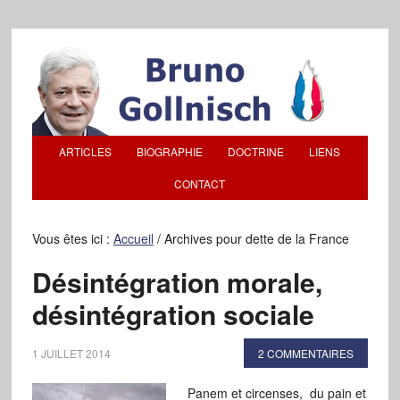
ARTICLES
BIOGRAPHIE
DOCTRINE
LIENS
CONTACT
Vous êtes ici :
Accueil
/
Archives pour dette de la France
Désintégration morale,
désintégration sociale
1 JUILLET 2014
2 COMMENTAIRES
Panem et circenses, du pain et