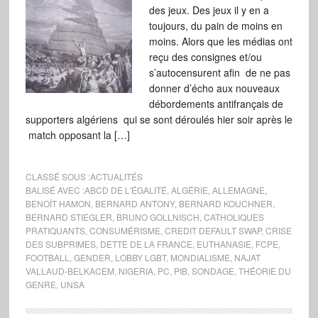
des jeux. Des jeux il y en a
toujours, du pain de moins en
moins. Alors que les médias ont
reçu des consignes et/ou
s’autocensurent afin de ne pas
donner d’écho aux nouveaux
débordements antifrançais de
supporters algériens qui se sont déroulés hier soir après le
match opposant la […]
CLASSÉ SOUS :
ACTUALITÉS
BALISÉ AVEC :
ABCD DE L'ÉGALITÉ
,
ALGÉRIE
,
ALLEMAGNE
,
BENOÎT HAMON
,
BERNARD ANTONY
,
BERNARD KOUCHNER
,
BERNARD STIEGLER
,
BRUNO GOLLNISCH
,
CATHOLIQUES
PRATIQUANTS
,
CONSUMÉRISME
,
CREDIT DEFAULT SWAP
,
CRISE
DES SUBPRIMES
,
DETTE DE LA FRANCE
,
EUTHANASIE
,
FCPE
,
FOOTBALL
,
GENDER
,
LOBBY LGBT
,
MONDIALISME
,
NAJAT
VALLAUD-BELKACEM
,
NIGERIA
,
PC
,
PIB
,
SONDAGE
,
THÉORIE DU
GENRE
,
UNSA