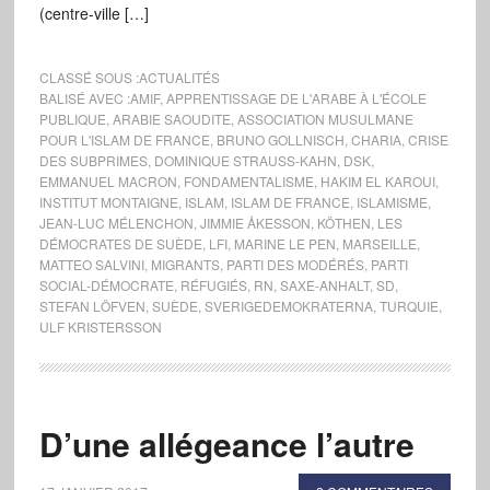
(centre-ville […]
CLASSÉ SOUS :
ACTUALITÉS
BALISÉ AVEC :
AMIF
,
APPRENTISSAGE DE L'ARABE À L'ÉCOLE
PUBLIQUE
,
ARABIE SAOUDITE
,
ASSOCIATION MUSULMANE
POUR L'ISLAM DE FRANCE
,
BRUNO GOLLNISCH
,
CHARIA
,
CRISE
DES SUBPRIMES
,
DOMINIQUE STRAUSS-KAHN
,
DSK
,
EMMANUEL MACRON
,
FONDAMENTALISME
,
HAKIM EL KAROUI
,
INSTITUT MONTAIGNE
,
ISLAM
,
ISLAM DE FRANCE
,
ISLAMISME
,
JEAN-LUC MÉLENCHON
,
JIMMIE ÅKESSON
,
KÖTHEN
,
LES
DÉMOCRATES DE SUÈDE
,
LFI
,
MARINE LE PEN
,
MARSEILLE
,
MATTEO SALVINI
,
MIGRANTS
,
PARTI DES MODÉRÉS
,
PARTI
SOCIAL-DÉMOCRATE
,
RÉFUGIÉS
,
RN
,
SAXE-ANHALT
,
SD
,
STEFAN LÖFVEN
,
SUÈDE
,
SVERIGEDEMOKRATERNA
,
TURQUIE
,
ULF KRISTERSSON
D’une allégeance l’autre