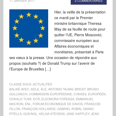
17 JANVIER 2017
2 COMMENTAIRES
Hier, la veille de la présentation
ce mardi par le Premier
ministre britannique Theresa
May de sa feuille de route pour
quitter l’UE, Pierre Moscovici,
commissaire européen aux
Affaires économiques et
monétaires, présentait à Paris
ses vœux à la presse. Une occasion de répondre aux
propos (souhaits ?) de Donald Trump sur l’avenir de
l’Europe de Bruxelles […]
CLASSÉ SOUS :
ACTUALITÉS
BALISÉ AVEC :
ADLE
,
ALE
,
ANTONIO TAJANI
,
BREXIT
,
BRUNO
GOLLNISCH
,
COMMISSION EUROPÉENNE
,
CONSEIL EUROPÉEN
,
DONALD TUSK
,
ECR
,
ELEONORA FORENZA
,
EMMANUEL
MACRON
,
ENL
,
FORUM ÉCONOMIQUE DE DAVOS
,
FRANÇOIS
FILLON
,
FRANÇOIS HOLLANDE
,
GABRIEL ROBIN
,
GIANNI
PITELLA
,
GUE/NGL
,
HELGA STEVENS
,
JANE HARTLEY
,
JEAN