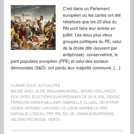
C’est dans un Parlement
européen où les cartes ont été
rebattues que les 23 élus du
RN vont faire leur entrée en
juillet. Les deux plus vieux
groupes politiques du PE, celui
de la droite dite (souvent par
antiphrase) conservatrice, le
parti populaire européen (PPE) et celui des sociaux-
démocrates (S&D) ont perdu leur majorité commune. […]
CLASSÉ SOUS :
ACTUALITÉS
BALISÉ AVEC :
ALDE
,
BENJAMIN MOREL
,
BRUNO GOLLNISCH
,
ECR
,
EFDD
,
ÉLECTIONS EUROPÉENNES DE 2019
,
ENL
,
FIDESZ
,
FRANÇOIS-XAVIER BELLAMY
,
GABRIELLE CLUZEL
,
GEOFFROY
DIDIER
,
GÉRARD LARCHER
,
LR
,
LREM
,
MARINE LE PEN
,
NATHALIE LOISEAU
,
PPE
,
RN
,
SD
,
UE
,
UNION EUROPÉENNE
,
VALÉRIE PÉCRESSE
,
VERTS