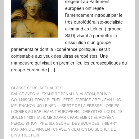
siégeant au Parlement
européen ont rejeté
l’amendement introduit par le
très eurofédéraliste-socialiste
allemand Jo Leinen ( groupe
S&D) visant à permettre la
dissolution d’un groupe
parlementaire dont la «cohérence politique» serait
contestable aux yeux des ultras européistes. Une
manoeuvre qui visait en premier lieu les eurosceptiques du
groupe Europe de […]
CLASSÉ SOUS :
ACTUALITÉS
BALISÉ AVEC :
ALEXANDRE BENALLA
,
ALSTOM
,
BRUNO
GOLLNISCH
,
EDWY PLENEL
,
EFDD
,
FABRICE ARFI
,
JEAN-LUC
MÉLENCHON
,
JO LEINEN
,
LIBERTÉ DE LA PRESSE
,
LOBBIES
,
LOBBIES AU PARLEMENT EUROPÉEN
,
LOBBYSTES
,
LOI DU 29
JUILLET 1881
,
M5S
,
MEDIAPART
,
PARLEMENT EUROPÉEN
,
PERQUISITION
,
PPE
,
SD
,
SECRET DES SOURCES
,
THIERRY
MARIANI
,
UE
,
VINCENT CRASE
,
VIOLATION DU SECRET DE
L’INSTRUCTION