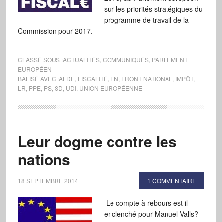
sur les priorités stratégiques du
programme de travail de la
Commission pour 2017.
CLASSÉ SOUS :
ACTUALITÉS
,
COMMUNIQUÉS
,
PARLEMENT
EUROPÉEN
BALISÉ AVEC :
ALDE
,
FISCALITÉ
,
FN
,
FRONT NATIONAL
,
IMPÔT
,
LR
,
PPE
,
PS
,
SD
,
UDI
,
UNION EUROPÉENNE
Leur dogme contre les
nations
18 SEPTEMBRE 2014
1 COMMENTAIRE
Le compte à rebours est il
enclenché pour Manuel Valls?