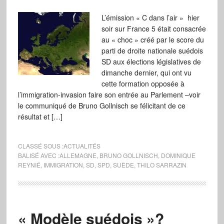
L’émission « C dans l’air » hier
soir sur France 5 était consacrée
au « choc » créé par le score du
parti de droite nationale suédois
SD aux élections législatives de
dimanche dernier, qui ont vu
cette formation opposée à
l’immigration-invasion faire son entrée au Parlement –voir
le communiqué de Bruno Gollnisch se félicitant de ce
résultat et […]
CLASSÉ SOUS :
ACTUALITÉS
BALISÉ AVEC :
ALLEMAGNE
,
BRUNO GOLLNISCH
,
DOMINIQUE
REYNIÉ
,
IMMIGRATION
,
SD
,
SPD
,
SUÈDE
,
THILO SARRAZIN
« Modèle suédois »?