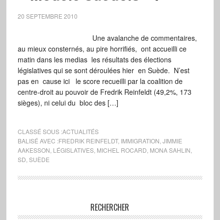
20 SEPTEMBRE 2010
Une avalanche de commentaires,
au mieux consternés, au pire horrifiés, ont accueilli ce
matin dans les medias les résultats des élections
législatives qui se sont déroulées hier en Suède. N’est
pas en cause ici le score recueilli par la coalition de
centre-droit au pouvoir de Fredrik Reinfeldt (49,2%, 173
sièges), ni celui du bloc des […]
CLASSÉ SOUS :
ACTUALITÉS
BALISÉ AVEC :
FREDRIK REINFELDT
,
IMMIGRATION
,
JIMMIE
AAKESSON
,
LÉGISLATIVES
,
MICHEL ROCARD
,
MONA SAHLIN
,
SD
,
SUÈDE
RECHERCHER