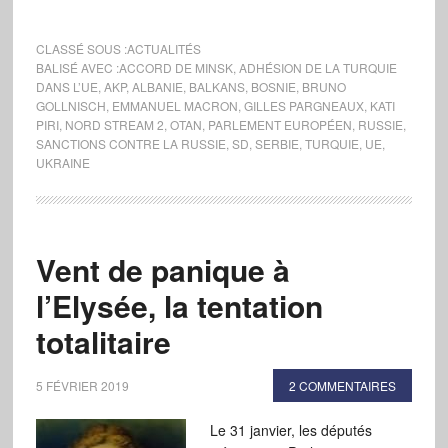
CLASSÉ SOUS :
ACTUALITÉS
BALISÉ AVEC :
ACCORD DE MINSK
,
ADHÉSION DE LA TURQUIE
DANS L’UE
,
AKP
,
ALBANIE
,
BALKANS
,
BOSNIE
,
BRUNO
GOLLNISCH
,
EMMANUEL MACRON
,
GILLES PARGNEAUX
,
KATI
PIRI
,
NORD STREAM 2
,
OTAN
,
PARLEMENT EUROPÉEN
,
RUSSIE
,
SANCTIONS CONTRE LA RUSSIE
,
SD
,
SERBIE
,
TURQUIE
,
UE
,
UKRAINE
Vent de panique à
l’Elysée, la tentation
totalitaire
5 FÉVRIER 2019
2 COMMENTAIRES
Le 31 janvier, les députés