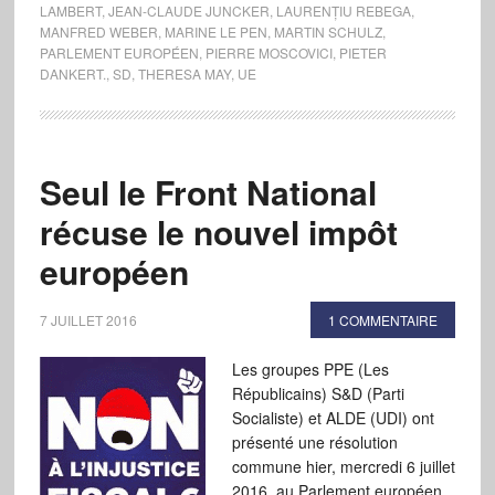
LAMBERT
,
JEAN-CLAUDE JUNCKER
,
LAURENȚIU REBEGA
,
MANFRED WEBER
,
MARINE LE PEN
,
MARTIN SCHULZ
,
PARLEMENT EUROPÉEN
,
PIERRE MOSCOVICI
,
PIETER
DANKERT.
,
SD
,
THERESA MAY
,
UE
Seul le Front National
récuse le nouvel impôt
européen
7 JUILLET 2016
1 COMMENTAIRE
Les groupes PPE (Les
Républicains) S&D (Parti
Socialiste) et ALDE (UDI) ont
présenté une résolution
commune hier, mercredi 6 juillet
2016, au Parlement européen