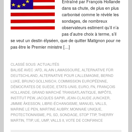
Entraîné par François Hollande
dans sa chute, de plus en plus
carbonisé comme le révèle les
sondages, de nombreux
observateurs estiment qu’il n’a
pas d’autre choix à terme, s’il
se veut un destin élyséen, que de quitter Matignon pour ne
pas être le Premier ministre […]
CLASSÉ SOUS :
ACTUALITÉS
BALISÉ AVEC :
AFD
,
ALAIN LAMASSOURE
,
ALTERNATIVE FÜR
DEUTSCHLAND
,
ALTERNATIVE POUR L’ALLEMAGNE
,
BERND
LUKE
,
BRUNO GOLLNISCH
,
COMMISSION EUROPÉENNE
,
DÉMOCRATES DE SUÈDE
,
ETATS-UNIS
,
EURO
,
FN
,
FRANÇOIS
HOLLANDE
,
GRAND MARCHÉ TRANSATLANTIQUE
,
IMPÔTS
,
INSTITUT PEW
,
JACQUES SAPIR
,
JEAN-CLAUDE JUNCKER
,
JIMMIE ÅKESSON
,
LIBRE-ÉCHANGISME
,
MANUEL VALLS
,
MARINE LE PEN
,
MARTINE AUBRY
,
MONNAIE UNIQUE
,
PROTECTIONNISME
,
PS
,
SD
,
SONDAGE
,
STOP TTIP
,
THIERRY
MARTIN
,
TTIP
,
UE
,
UMP
,
VALLS II
,
VOTE DE CONFIANCE