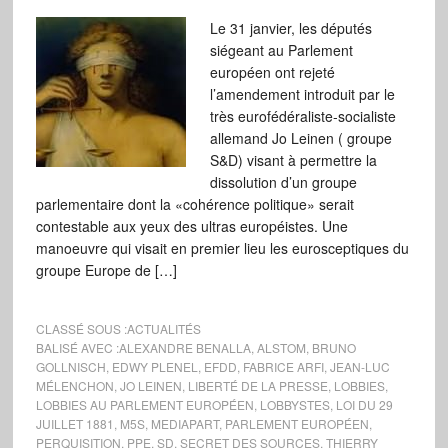
Le 31 janvier, les députés
siégeant au Parlement
européen ont rejeté
l’amendement introduit par le
très eurofédéraliste-socialiste
allemand Jo Leinen ( groupe
S&D) visant à permettre la
dissolution d’un groupe
parlementaire dont la «cohérence politique» serait
contestable aux yeux des ultras européistes. Une
manoeuvre qui visait en premier lieu les eurosceptiques du
groupe Europe de […]
CLASSÉ SOUS :
ACTUALITÉS
BALISÉ AVEC :
ALEXANDRE BENALLA
,
ALSTOM
,
BRUNO
GOLLNISCH
,
EDWY PLENEL
,
EFDD
,
FABRICE ARFI
,
JEAN-LUC
MÉLENCHON
,
JO LEINEN
,
LIBERTÉ DE LA PRESSE
,
LOBBIES
,
LOBBIES AU PARLEMENT EUROPÉEN
,
LOBBYSTES
,
LOI DU 29
JUILLET 1881
,
M5S
,
MEDIAPART
,
PARLEMENT EUROPÉEN
,
PERQUISITION
,
PPE
,
SD
,
SECRET DES SOURCES
,
THIERRY