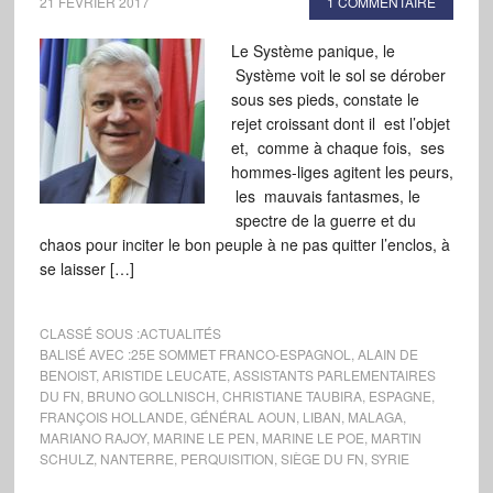
21 FÉVRIER 2017
1 COMMENTAIRE
Le Système panique, le
Système voit le sol se dérober
sous ses pieds, constate le
rejet croissant dont il est l’objet
et, comme à chaque fois, ses
hommes-liges agitent les peurs,
les mauvais fantasmes, le
spectre de la guerre et du
chaos pour inciter le bon peuple à ne pas quitter l’enclos, à
se laisser […]
CLASSÉ SOUS :
ACTUALITÉS
BALISÉ AVEC :
25E SOMMET FRANCO-ESPAGNOL
,
ALAIN DE
BENOIST
,
ARISTIDE LEUCATE
,
ASSISTANTS PARLEMENTAIRES
DU FN
,
BRUNO GOLLNISCH
,
CHRISTIANE TAUBIRA
,
ESPAGNE
,
FRANÇOIS HOLLANDE
,
GÉNÉRAL AOUN
,
LIBAN
,
MALAGA
,
MARIANO RAJOY
,
MARINE LE PEN
,
MARINE LE POE
,
MARTIN
SCHULZ
,
NANTERRE
,
PERQUISITION
,
SIÈGE DU FN
,
SYRIE