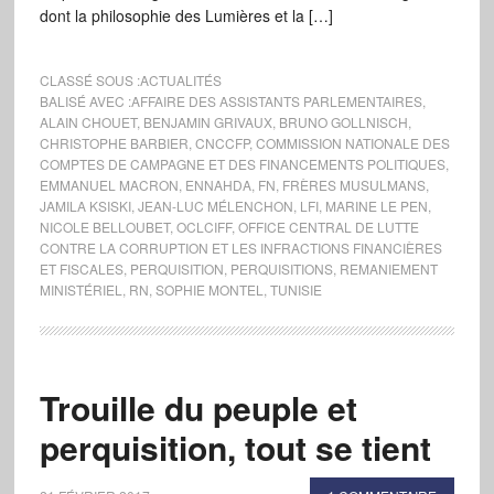
dont la philosophie des Lumières et la […]
CLASSÉ SOUS :
ACTUALITÉS
BALISÉ AVEC :
AFFAIRE DES ASSISTANTS PARLEMENTAIRES
,
ALAIN CHOUET
,
BENJAMIN GRIVAUX
,
BRUNO GOLLNISCH
,
CHRISTOPHE BARBIER
,
CNCCFP
,
COMMISSION NATIONALE DES
COMPTES DE CAMPAGNE ET DES FINANCEMENTS POLITIQUES
,
EMMANUEL MACRON
,
ENNAHDA
,
FN
,
FRÈRES MUSULMANS
,
JAMILA KSISKI
,
JEAN-LUC MÉLENCHON
,
LFI
,
MARINE LE PEN
,
NICOLE BELLOUBET
,
OCLCIFF
,
OFFICE CENTRAL DE LUTTE
CONTRE LA CORRUPTION ET LES INFRACTIONS FINANCIÈRES
ET FISCALES
,
PERQUISITION
,
PERQUISITIONS
,
REMANIEMENT
MINISTÉRIEL
,
RN
,
SOPHIE MONTEL
,
TUNISIE
Trouille du peuple et
perquisition, tout se tient