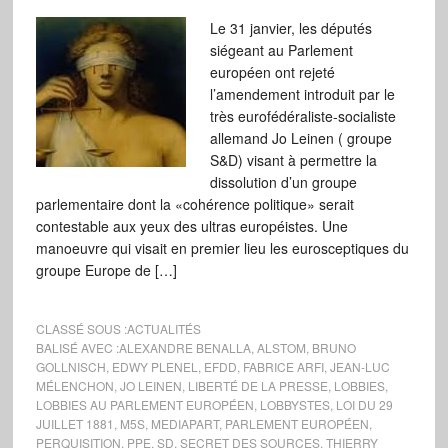
Le 31 janvier, les députés
siégeant au Parlement
européen ont rejeté
l’amendement introduit par le
très eurofédéraliste-socialiste
allemand Jo Leinen ( groupe
S&D) visant à permettre la
dissolution d’un groupe
parlementaire dont la «cohérence politique» serait
contestable aux yeux des ultras européistes. Une
manoeuvre qui visait en premier lieu les eurosceptiques du
groupe Europe de […]
CLASSÉ SOUS :
ACTUALITÉS
BALISÉ AVEC :
ALEXANDRE BENALLA
,
ALSTOM
,
BRUNO
GOLLNISCH
,
EDWY PLENEL
,
EFDD
,
FABRICE ARFI
,
JEAN-LUC
MÉLENCHON
,
JO LEINEN
,
LIBERTÉ DE LA PRESSE
,
LOBBIES
,
LOBBIES AU PARLEMENT EUROPÉEN
,
LOBBYSTES
,
LOI DU 29
JUILLET 1881
,
M5S
,
MEDIAPART
,
PARLEMENT EUROPÉEN
,
PERQUISITION
,
PPE
,
SD
,
SECRET DES SOURCES
,
THIERRY