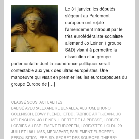
Le 31 janvier, les députés
siégeant au Parlement
européen ont rejeté
l’amendement introduit par le
très eurofédéraliste-socialiste
allemand Jo Leinen ( groupe
S&D) visant à permettre la
dissolution d’un groupe
parlementaire dont la «cohérence politique» serait
contestable aux yeux des ultras européistes. Une
manoeuvre qui visait en premier lieu les eurosceptiques du
groupe Europe de […]
CLASSÉ SOUS :
ACTUALITÉS
BALISÉ AVEC :
ALEXANDRE BENALLA
,
ALSTOM
,
BRUNO
GOLLNISCH
,
EDWY PLENEL
,
EFDD
,
FABRICE ARFI
,
JEAN-LUC
MÉLENCHON
,
JO LEINEN
,
LIBERTÉ DE LA PRESSE
,
LOBBIES
,
LOBBIES AU PARLEMENT EUROPÉEN
,
LOBBYSTES
,
LOI DU 29
JUILLET 1881
,
M5S
,
MEDIAPART
,
PARLEMENT EUROPÉEN
,
PERQUISITION
,
PPE
,
SD
,
SECRET DES SOURCES
,
THIERRY