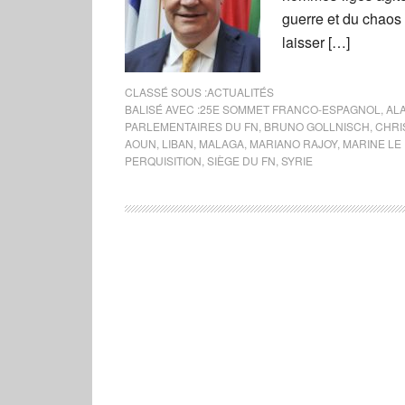
guerre et du chaos 
laisser […]
CLASSÉ SOUS :
ACTUALITÉS
BALISÉ AVEC :
25E SOMMET FRANCO-ESPAGNOL
,
ALA
PARLEMENTAIRES DU FN
,
BRUNO GOLLNISCH
,
CHRI
AOUN
,
LIBAN
,
MALAGA
,
MARIANO RAJOY
,
MARINE LE
PERQUISITION
,
SIÈGE DU FN
,
SYRIE