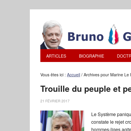
ARTICLES
BIOGRAPHIE
DOCTR
Vous êtes ici :
Accueil
/
Archives pour Marine Le
Trouille du peuple et pe
21 FÉVRIER 2017
Le Système panique
constate le rejet c
hommes-liges agite