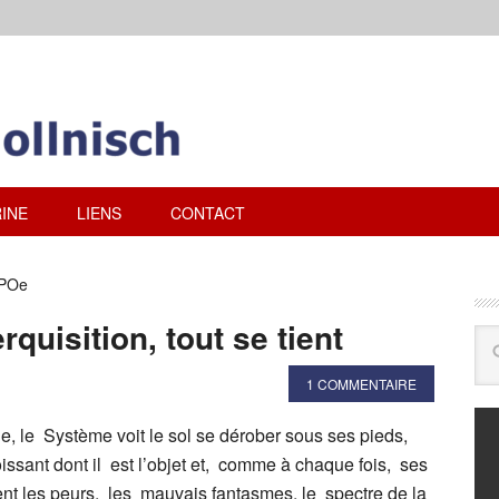
INE
LIENS
CONTACT
 POe
rquisition, tout se tient
1 COMMENTAIRE
, le Système voit le sol se dérober sous ses pieds,
roissant dont il est l’objet et, comme à chaque fois, ses
nt les peurs, les mauvais fantasmes, le spectre de la