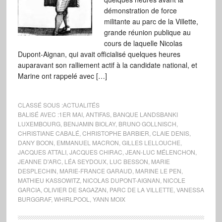
démonstration de force
militante au parc de la Villette,
grande réunion publique au
cours de laquelle Nicolas
Dupont-Aignan, qui avait officialisé quelques heures
auparavant son ralliement actif à la candidate national, et
Marine ont rappelé avec […]
CLASSÉ SOUS :
ACTUALITÉS
BALISÉ AVEC :
1ER MAI
,
ANTIFAS
,
BANQUE LANDSBANKI
LUXEMBOURG
,
BENJAMIN BIOLAY
,
BRUNO GOLLNISCH
,
CHRISTIANE CABALÉ
,
CHRISTOPHE BARBIER
,
CLAIE DENIS
,
DANY BOON
,
EMMANUEL MACRON
,
GILLES LELLOUCHE
,
JACQUES ATTALI
,
JACQUES CHIRAC
,
JEAN-LUC MÉLENCHON
,
JEANNE D'ARC
,
LÉA SEYDOUX
,
LUC BESSON
,
MARIE
DESPLECHIN
,
MARIE-FRANCE GARAUD
,
MARINE LE PEN
,
MATHIEU KASSOWITZ
,
NICOLAS DUPONT-AIGNAN
,
NICOLE
GARCIA
,
OLIVIER DE SAGAZAN
,
PARC DE LA VILLETTE
,
VANESSA
BURGGRAF
,
WHIRLPOOL
,
YANN MOIX