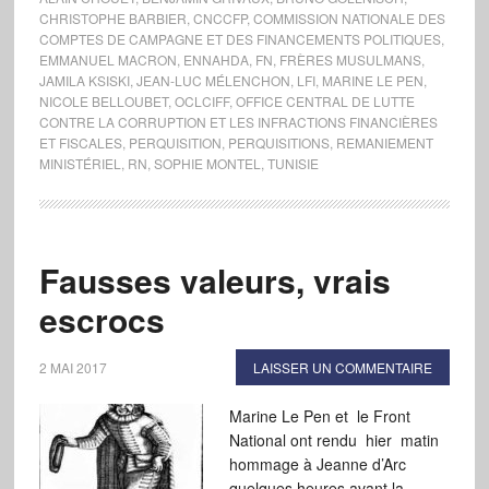
CHRISTOPHE BARBIER
,
CNCCFP
,
COMMISSION NATIONALE DES
COMPTES DE CAMPAGNE ET DES FINANCEMENTS POLITIQUES
,
EMMANUEL MACRON
,
ENNAHDA
,
FN
,
FRÈRES MUSULMANS
,
JAMILA KSISKI
,
JEAN-LUC MÉLENCHON
,
LFI
,
MARINE LE PEN
,
NICOLE BELLOUBET
,
OCLCIFF
,
OFFICE CENTRAL DE LUTTE
CONTRE LA CORRUPTION ET LES INFRACTIONS FINANCIÈRES
ET FISCALES
,
PERQUISITION
,
PERQUISITIONS
,
REMANIEMENT
MINISTÉRIEL
,
RN
,
SOPHIE MONTEL
,
TUNISIE
Fausses valeurs, vrais
escrocs
2 MAI 2017
LAISSER UN COMMENTAIRE
Marine Le Pen et le Front
National ont rendu hier matin
hommage à Jeanne d’Arc
quelques heures avant la