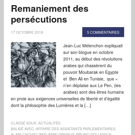
Remaniement des
persécutions
17 OCTOBRE 2018
5 COMMENTAIRES
Jean-Luc Mélenchon expliquait
sur son blogue en octobre
2011, au début des révolutions
arabes qui chassèrent du
pouvoir Moubarak en Egypte
et Ben Ali en Tunisie, que «
n’en déplaise aux Le Pen, (les
arabes) sont des êtres humains
en proie aux exigences universelles de liberté et d’égalité
dont la philosophie des Lumières et la […]
CLASSÉ SOUS :
ACTUALITÉS
BALISÉ AVEC :
AFFAIRE DES ASSISTANTS PARLEMENTAIRES
,
ALAIN CHOUET
,
BENJAMIN GRIVAUX
,
BRUNO GOLLNISCH
,