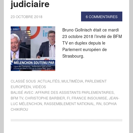
judiciaire
23 OCTOBRE 2018
6 COMMENTAIRES
Bruno Gollnisch était ce mardi
23 octobre 2018 l’invité de BFM
TV en duplex depuis le
Parlement européen de
Strasbourg.
CLASSÉ SOUS :
ACTUALITÉS
,
MULTIMÉDIA
,
PARLEMENT
EUROPÉEN
,
VIDÉOS
BALISÉ AVEC :
AFFAIRE DES ASSISTANTS PARLEMENTAIRES
,
BFM TV
,
CHRISTOPHE BARBIER
,
FI
,
FRANCE INSOUMISE
,
JEAN-
LUC MÉLENCHON
,
RASSEMBLEMENT NATIONAL
,
RN
,
SOPHIA
CHIKIROU