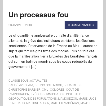
Un processus fou
23 JANVIER 2013
3 COMMENTAIRES
Le cinquantième anniversaire du traité d’amitié franco-
allemand, la grève des instituteurs parisiens, les élections
israéliennes, l’intervention de la France au Mali …autant de
sujets qui font les gros titres des médias. Plus en tout cas
que la manifestation hier à Bruxelles des buralistes français
qui sont en train de mourir sous les coups redoublés du
gouvernement […]
CLASSÉ SOUS :
ACTUALITÉS
BALISÉ AVEC :
ATA
,
BRUNO GOLLNISCH
,
BURALISTES
,
CHRISTOPHE BARBIER
,
CMU
,
COMORES
,
COÛT DE
L'IMMIGRATION
,
ÉVÊQUES
,
IMMIGRATION
,
INSTITUT DE
GÉOPOLITIQUE DES POPULATIONS
,
MAMOUDZOU
,
MARIE-LUCE
PENCHARD
,
MARTINE AUBRY
,
MATHIEU MADÉNIAN
,
MAYOTTE
,